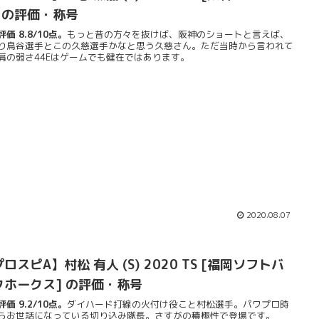
] の評価・称号
価 8.8/10点。
もっと昔の方々を抜けば、阪神のショートと言えば、
り鳥谷選手とこの久慈選手かなと思う久慈さん。ただ当時から言われて
肩の弱さ44Eはゲームでも健在ではあります。
2020.08.07
ロスピA】村松 有人 (S) 2020 TS [福岡ソフトバ
クホークス] の評価・称号
価 9.2/10点。
ダイハード打線の火付け役こと村松選手。パワプロ時
らお世話になっている切り込み隊長。さすがの積極性で登場です。