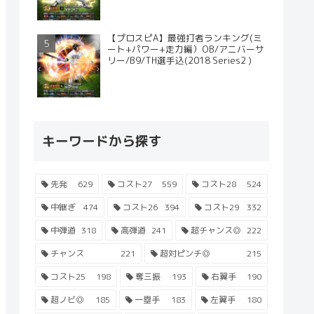
【プロスピA】最強打者ランキング(ミ
ート+パワー+走力編）OB/アニバーサ
リー/B9/TH選手込(2018 Series2 )
キーワードから探す
先発
629
コスト27
559
コスト28
524
中継ぎ
474
コスト26
394
コスト29
332
中弾道
318
高弾道
241
超チャンス◎
222
チャンス
221
超対ピンチ◎
215
コスト25
198
奪三振
193
右翼手
190
超ノビ◎
185
一塁手
183
左翼手
180