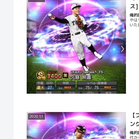
ス
俺的評
やは
いた
【プ
2020 S1
ン
俺的評
代か