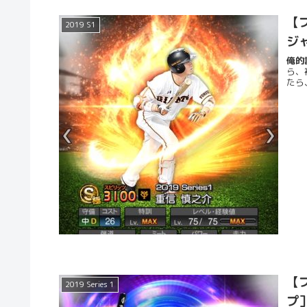
【プ
2019 S1
ジ
俺的評
ら、
たら
【プ
2019 Series 1
プ