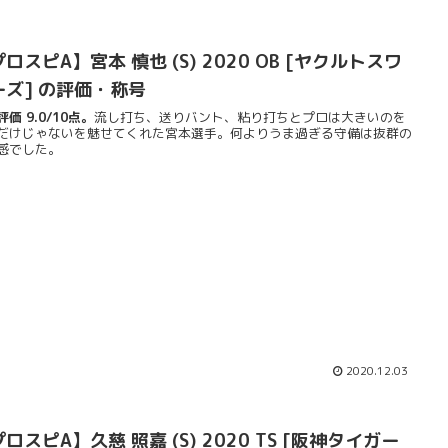
ロスピA】宮本 慎也 (S) 2020 OB [ヤクルトスワ
ーズ] の評価・称号
価 9.0/10点。
流し打ち、送りバント、粘り打ちとプロは大きいのを
だけじゃないを魅せてくれた宮本選手。何よりうま過ぎる守備は抜群の
感でした。
2020.12.03
ロスピA】久慈 照嘉 (S) 2020 TS [阪神タイガー