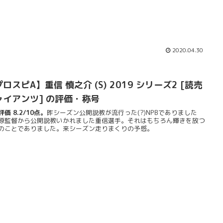
2020.04.30
ロスピA】重信 慎之介 (S) 2019 シリーズ2 [読売
ャイアンツ] の評価・称号
価 8.2/10点。
昨シーズン公開説教が流行った(?)NPBでありました
原監督から公開説教いかれました重信選手。それはもちろん輝きを放つ
のことでありました。来シーズン走りまくりの予感。