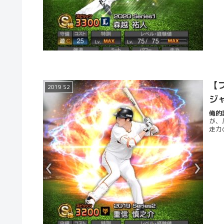
【プ
2019 S2
ジ
俺的評
が、
走力