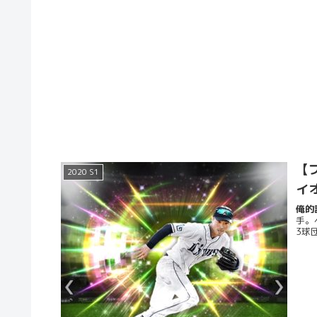
【プ
2020 S1
イ
俺的評
手。
3球