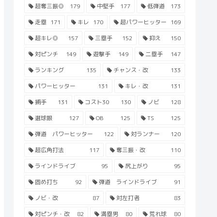
超奪三振◎
179
中堅手
177
低弾道
173
走塁
171
キレ
170
超パワーヒッター
169
超キレ◎
157
三塁手
152
抑え
150
対ピンチ
149
遊撃手
149
二塁手
147
ランキング
135
チャンス・改
133
パワーヒッター
131
キレ・改
131
捕手
131
コスト30
130
ノビ
128
選球眼
127
OB
125
TS
125
弾道 パワーヒッター
122
対ランナー
120
超広角打法
117
奪三振・改
110
ラインドライブ
95
尻上がり
95
固め打ち
92
弾道 ラインドライブ
91
ノビ・改
87
対左打者
83
対ピンチ・改
82
満塁男
80
荒れ球
80