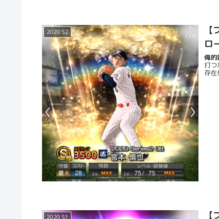
【プ
2020 S2
ロ
俺的評
打つ
存在
【プ
2020 S1