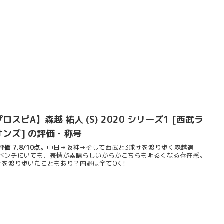
ロスピA】森越 祐人 (S) 2020 シリーズ1 [西武ラ
オンズ] の評価・称号
価 7.8/10点。
中日→阪神→そして西武と3球団を渡り歩く森越選
ベンチにいても、表情が素晴らしいからかこちらも明るくなる存在感。
団を渡り歩いたこともあり？内野は全てOK！