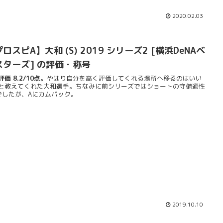
2020.02.03
ロスピA】大和 (S) 2019 シリーズ2 [横浜DeNAベ
スターズ] の評価・称号
価 8.2/10点。
やはり自分を高く評価してくれる場所へ移るのはいい
と教えてくれた大和選手。ちなみに前シリーズではショートの守備適性
でしたが、Aにカムバック。
2019.10.10