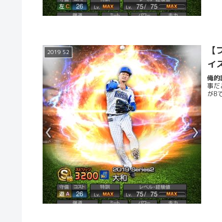
【プ
2019 S2
イ
俺的評
事だ
がB