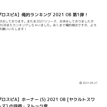
プロスピA】俺的ランキング 2021 OB 第1弾！
沙汰しております。またま2021シリーズ、お休みしておりましたが
のOBまたランキングしちゃいました。あくまで俺的視点ですが、よろ
お願いいたします！
2021.09.27
ロスピA】ホーナー (S) 2021 OB [ヤクルトスワ
ーズ] の評価・ストック度