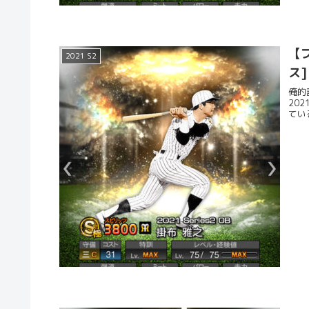
【プ
2021 S2
ス
俺的評価 10.0/
20
てい