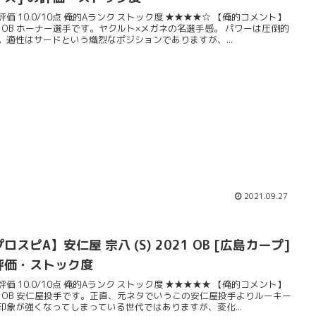
10点 俺的Aランク ストック度 ★★★★☆ 【俺的コメント】
21OB ホーナー選手です。ヤクルト×メガネの名選手感。 パワーは圧倒的
。適性はサードという熾烈なポジションでありますが、...
2021.09.27
ロスピA】安仁屋 宗八 (S) 2021 OB [広島カープ]
評価・ストック度
10点 俺的Aランク ストック度 ★★★★★ 【俺的コメント】
21OB 安仁屋投手です。正直、元ネタでいうこの安仁屋投手よりルーキー
印象が強くなってしまっている世代ではありますが、変化...