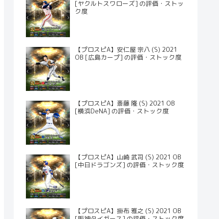
[ヤクルトスワローズ] の評価・ストッ
ク度
【プロスピA】安仁屋 宗八 (S) 2021
OB [広島カープ] の評価・ストック度
【プロスピA】斎藤 隆 (S) 2021 OB
[横浜DeNA] の評価・ストック度
【プロスピA】山崎 武司 (S) 2021 OB
[中日ドラゴンズ] の評価・ストック度
【プロスピA】掛布 雅之 (S) 2021 OB
[阪神タイガース] の評価・ストック度