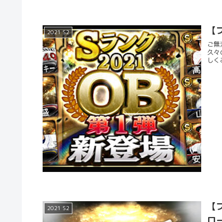
【
2021 S2
ご無
久々
しく
【プ
2021 S2
ロ