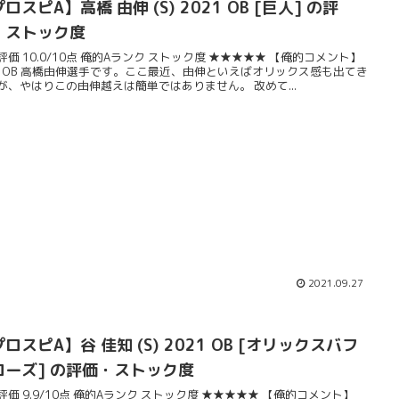
ロスピA】高橋 由伸 (S) 2021 OB [巨人] の評
・ストック度
10点 俺的Aランク ストック度 ★★★★★ 【俺的コメント】
21OB 高橋由伸選手です。ここ最近、由伸といえばオリックス感も出てき
が、やはりこの由伸越えは簡単ではありません。 改めて...
2021.09.27
ロスピA】谷 佳知 (S) 2021 OB [オリックスバフ
ローズ] の評価・ストック度
0点 俺的Aランク ストック度 ★★★★★ 【俺的コメント】