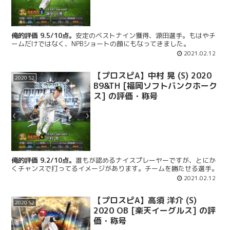
俺的評価 9.5/10点。
安定のベストナイン獲得、源田選手。もはやチ
ームだけではなく、NPBショートの顔にもなってきました。
2021.02.12
【プロスピA】中村 晃 (S) 2020
2020 S2
B9&TH [福岡ソフトバンクホーク
ス] の評価・称号
俺的評価 9.2/10点。
誰もが認めるナイスプレーヤーですが、とにか
くチャンスで打ってるイメージがあります。チームを勝たせる選手。
2021.02.12
【プロスピA】高須 洋介 (S)
2020 S2
2020 OB [楽天イーグルス] の評
価・称号