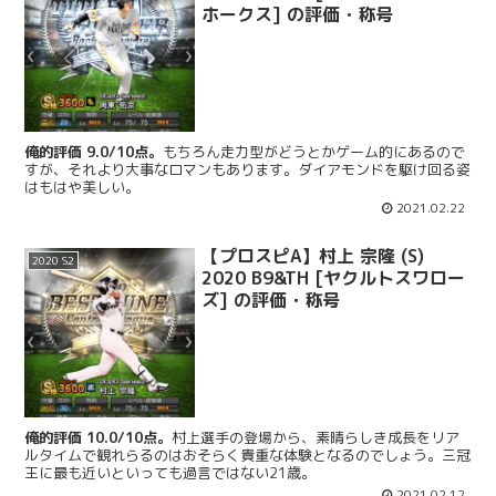
ホークス] の評価・称号
俺的評価 9.0/10点。
もちろん走力型がどうとかゲーム的にあるので
すが、それより大事なロマンもあります。ダイアモンドを駆け回る姿
はもはや美しい。
2021.02.22
【プロスピA】村上 宗隆 (S)
2020 S2
2020 B9&TH [ヤクルトスワロー
ズ] の評価・称号
俺的評価 10.0/10点。
村上選手の登場から、素晴らしき成長をリア
ルタイムで観れらるのはおそらく貴重な体験となるのでしょう。三冠
王に最も近いといっても過言ではない21歳。
2021.02.12