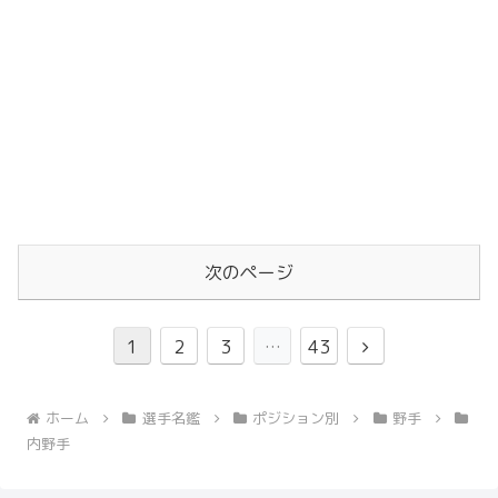
次のページ
次
1
2
3
…
43
へ
ホーム
選手名鑑
ポジション別
野手
内野手