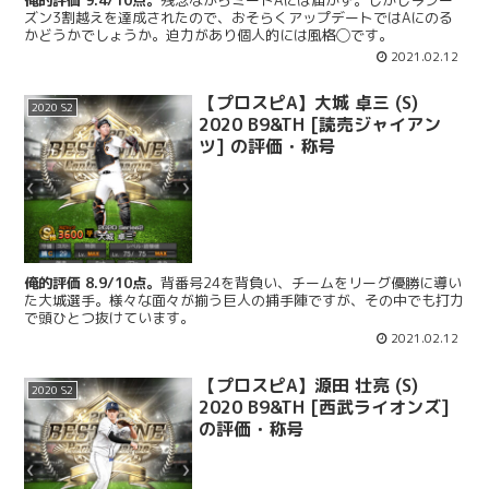
俺的評価 9.4/10点。
残念ながらミートAには届かず。しかし今シー
ズン3割越えを達成されたので、おそらくアップデートではAにのる
かどうかでしょうか。迫力があり個人的には風格◯です。
2021.02.12
【プロスピA】大城 卓三 (S)
2020 S2
2020 B9&TH [読売ジャイアン
ツ] の評価・称号
俺的評価 8.9/10点。
背番号24を背負い、チームをリーグ優勝に導い
た大城選手。様々な面々が揃う巨人の捕手陣ですが、その中でも打力
で頭ひとつ抜けています。
2021.02.12
【プロスピA】源田 壮亮 (S)
2020 S2
2020 B9&TH [西武ライオンズ]
の評価・称号