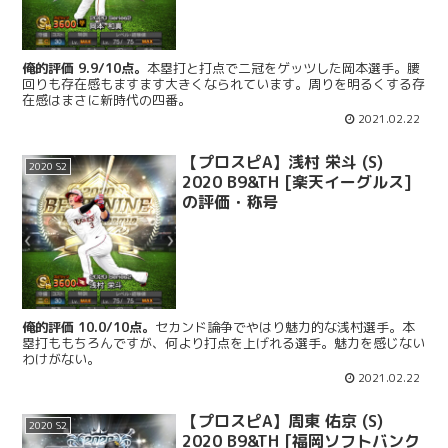
俺的評価 9.9/10点。
本塁打と打点で二冠をゲッツした岡本選手。腰
回りも存在感もますます大きくなられています。周りを明るくする存
在感はまさに新時代の四番。
2021.02.22
【プロスピA】浅村 栄斗 (S)
2020 S2
2020 B9&TH [楽天イーグルス]
の評価・称号
俺的評価 10.0/10点。
セカンド論争でやはり魅力的な浅村選手。本
塁打ももちろんですが、何より打点を上げれる選手。魅力を感じない
わけがない。
2021.02.22
【プロスピA】周東 佑京 (S)
2020 S2
2020 B9&TH [福岡ソフトバンク