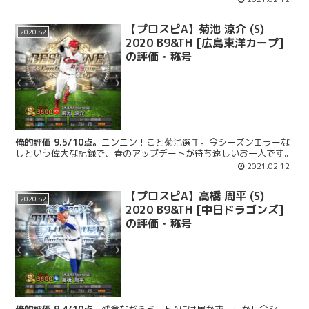
【プロスピA】菊池 涼介 (S)
2020 S2
2020 B9&TH [広島東洋カープ]
の評価・称号
俺的評価 9.5/10点。
ニンニン！こと菊池選手。今シーズンエラーな
しという偉大な記録で、春のアップデートが待ち遠しいお一人です。
2021.02.12
【プロスピA】高橋 周平 (S)
2020 S2
2020 B9&TH [中日ドラゴンズ]
の評価・称号