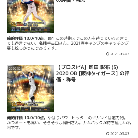
俺的評価 10.0/10点。
毎年この時期までこの方を待っていると言っ
ても過言でない、名捕手古田さん。2021春キャンプのキャッチング
姿も眩しかったであります。
2021.03.03
【プロスピA】岡田 彰布 (S)
2020 S2
2020 OB [阪神タイガース] の評
価・称号
俺的評価 10.0/10点。
やはりパワーヒッターのセカンドは魅力的。
かつミートも高い、そらそうよ岡田さん。カムバックが待ち遠しい名
将です。
2021.03.03