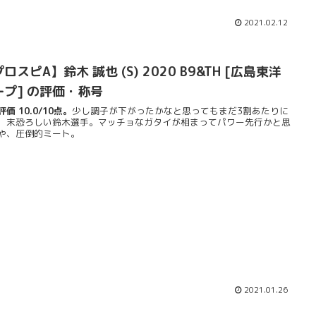
2021.02.12
ロスピA】鈴木 誠也 (S) 2020 B9&TH [広島東洋
ープ] の評価・称号
価 10.0/10点。
少し調子が下がったかなと思ってもまだ3割あたりに
、末恐ろしい鈴木選手。マッチョなガタイが相まってパワー先行かと思
や、圧倒的ミート。
2021.01.26