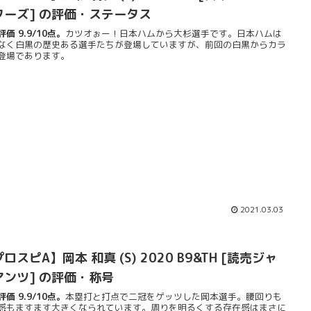
ターズ] の評価・ステータス
価 9.9/10点。
カツオぉー！日本ハムから大杉選手です。日本ハムは
なく白黒の歴史ある選手たちが登場していますが、前回の白黒からカラ
登場であります。
2021.03.03
ロスピA】岡本 和真 (S) 2020 B9&TH [読売ジャ
アンツ] の評価・称号
価 9.9/10点。
本塁打と打点で二冠をゲッツした岡本選手。腰回りも
感もますます大きくなられています。周りを明るくする存在感はまさに