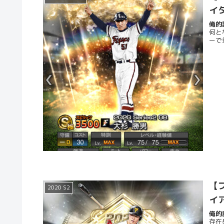
イ
俺的評
何と
ーで
【プ
2020 S2
イ
俺的評
存在