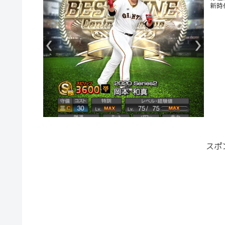
新時
スポ