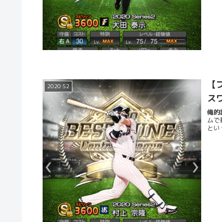
【プ
2020 S2
ス
俺的評
ムで
とい