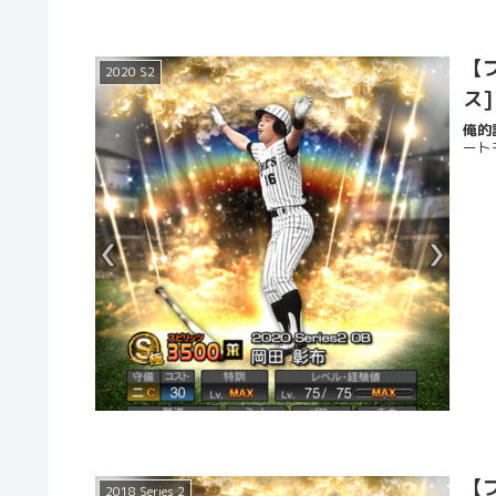
【プ
2020 S2
ス
俺的評
ート
【プ
2018 Series 2