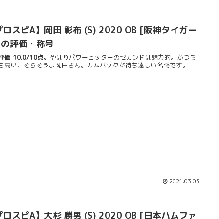
ロスピA】岡田 彰布 (S) 2020 OB [阪神タイガー
] の評価・称号
価 10.0/10点。
やはりパワーヒッターのセカンドは魅力的。かつミ
も高い、そらそうよ岡田さん。カムバックが待ち遠しい名将です。
2021.03.03
ロスピA】大杉 勝男 (S) 2020 OB [日本ハムファ