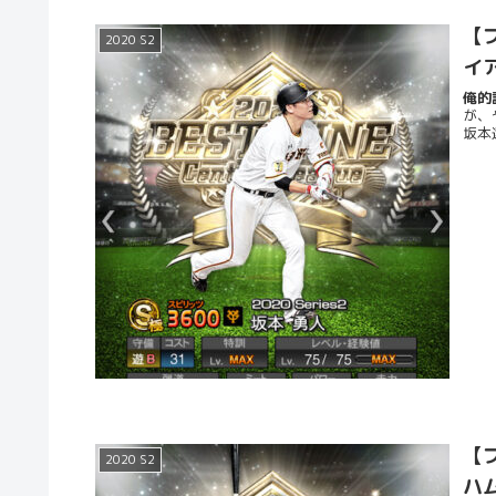
【プ
2020 S2
イ
俺的評
が、
坂本
【プ
2020 S2
ハ