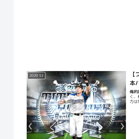
【プ
2020 S2
本
俺的評
く、
力は