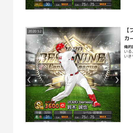
【プ
2020 S2
カ
俺的評
いる
いき