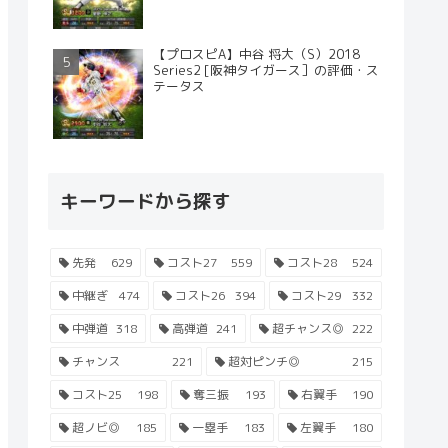
【プロスピA】中谷 将大（S）2018
Series2 [阪神タイガース］の評価・ス
テータス
キーワードから探す
先発
629
コスト27
559
コスト28
524
中継ぎ
474
コスト26
394
コスト29
332
中弾道
318
高弾道
241
超チャンス◎
222
チャンス
221
超対ピンチ◎
215
コスト25
198
奪三振
193
右翼手
190
超ノビ◎
185
一塁手
183
左翼手
180