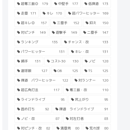
超奪三振◎
179
中堅手
177
低弾道
173
走塁
171
キレ
170
超パワーヒッター
169
超キレ◎
157
三塁手
152
抑え
150
対ピンチ
149
遊撃手
149
二塁手
147
ランキング
135
チャンス・改
133
パワーヒッター
131
キレ・改
131
捕手
131
コスト30
130
ノビ
128
選球眼
127
OB
125
TS
125
弾道 パワーヒッター
122
対ランナー
120
超広角打法
117
奪三振・改
110
ラインドライブ
95
尻上がり
95
固め打ち
92
弾道 ラインドライブ
91
ノビ・改
87
対左打者
83
対ピンチ・改
82
満塁男
80
荒れ球
80