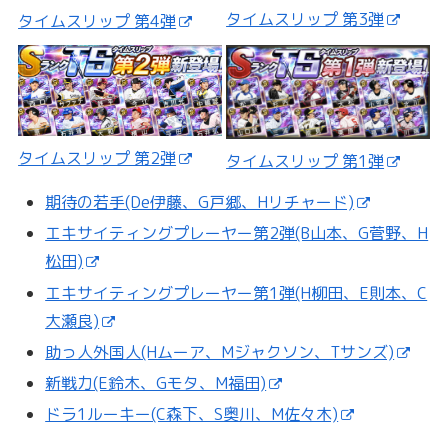
タイムスリップ 第3弾
タイムスリップ 第4弾
タイムスリップ 第2弾
タイムスリップ 第1弾
期待の若手(De伊藤、G戸郷、Hリチャード)
エキサイティングプレーヤー第2弾(B山本、G菅野、H
松田)
エキサイティングプレーヤー第1弾(H柳田、E則本、C
大瀬良)
助っ人外国人(Hムーア、Mジャクソン、Tサンズ)
新戦力(E鈴木、Gモタ、M福田)
ドラ1ルーキー(C森下、S奥川、M佐々木)