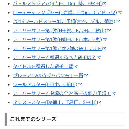
バトルスタジアム(B吉田、De山崎、H松田)
ローテチャレンジャー(T岩貞、E弓削、Cアドゥワ)
2019ワールドスター能力予想(大谷、ダル、菊池)
アニバーサリー第2弾(H千賀、B吉田、L秋山)
アニバーサリー第1弾(H柳田、B山本、G丸)
アニバーサリー第1弾と第2弾の選手リスト
アニバーサリーで獲得するべき選手は？
タイトルを獲得した選手一覧
プレミア12の侍ジャパン選手一覧
ワールドスター(E田中、C前田)
アニバーサリーで登場の全24選手の能力予想！
ネクストスター(De細川、T島田、S中山)
これまでのシリーズ