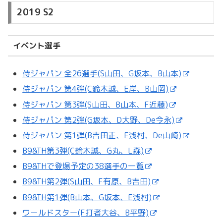
2019 S2
イベント選手
侍ジャパン 全26選手(S山田、G坂本、B山本)
侍ジャパン 第4弾(C鈴木誠、E岸、B山岡)
侍ジャパン 第3弾(S山田、B山本、F近藤)
侍ジャパン 第2弾(G坂本、D大野、De今永)
侍ジャパン 第1弾(B吉田正、E浅村、De山崎)
B9&TH第3弾(C鈴木誠、G丸、L森)
B9&THで登場予定の38選手の一覧
B9&TH第2弾(S山田、F有原、B吉田)
B9&TH第1弾(B山本、G坂本、E浅村)
ワールドスター(F打者大谷、B平野)