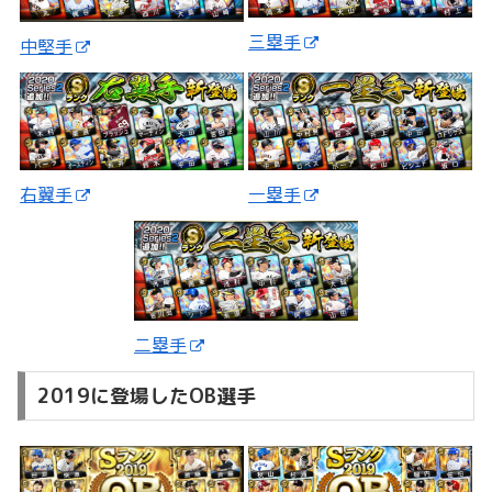
三塁手
中堅手
一塁手
右翼手
二塁手
2019に登場したOB選手