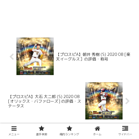
【プロスピA】朝井 秀樹 (S) 2020 OB [楽
天イーグルス］の評価・称号
【プロスピA】大石 大二郎 (S) 2020 OB
[オリックス・バファローズ] の評価・ス
テータス
メニュー
選手検索
俺的ランキング
ホーム
サイドバー
コメント