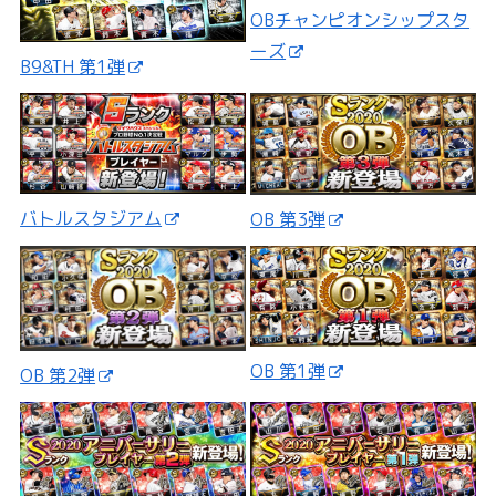
OBチャンピオンシップスタ
ーズ
B9&TH 第1弾
バトルスタジアム
OB 第3弾
OB 第1弾
OB 第2弾