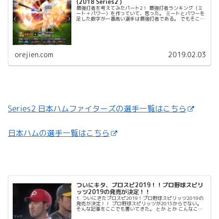
(2018 Series2 )
最強打者を考えてみたパート2！ 最強打者ランキング（ミ
ート＋パワー）を作っていて、思った。 ミートとパワーを
足した数字が一番高い選手は最強打者である。 でもそこに
走力も必要なのが野球である。 なので、今回はミート＋パ
ワー＋走力。つ...
orejien.com
2019.02.03
Series2 日本ハムファイターズの選手一覧はこちら
日本ハムの選手一覧はこちら
ついにキタ、プロスピ2019！！プロ野球スピリ
ッツ2019の発売が決定！！
1. ついにきたプロスピ2019！プロ野球スピリッツ2019の
発売が決定！！ プロ野球スピリッツが2015からでない。
そんな記事をここでも書いてきた。 とか とか こんなこと
まで。 でもついにキターーーーー！...