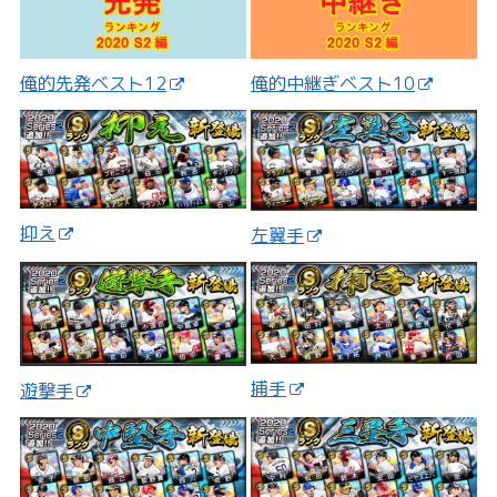
俺的先発ベスト12
俺的中継ぎベスト10
抑え
左翼手
捕手
遊撃手