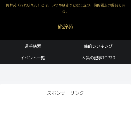
俺辞苑（おれじえん）とは、いつかはきっと役に立つ、俺的視点の辞苑であ
る。
俺辞苑
選手検索
俺的ランキング
イベント一覧
人気の記事TOP20
久々更新! 俺的ランキング 2021 OB 第1弾！
スポンサーリンク