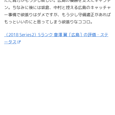
ただ肩力がもう少し欲しい。広島の優勝を支えたキャプテ
ン。ちなみに後には坂倉、中村と控える広島のキャッチャ
ー事情で欲張りはダメですが、もう少し守備適正があれば
もっといいのにと思ってしまう欲張りなココロ。
（2018 Series2）Sランク 會澤 翼［広島］の評価・ステ
ータス