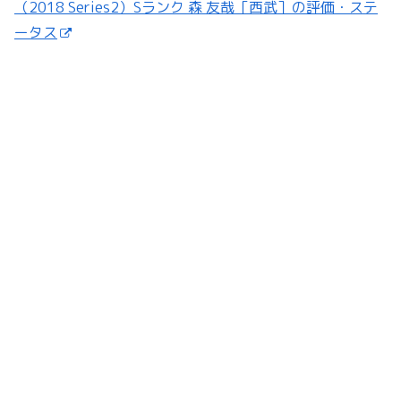
（2018 Series2）Sランク 森 友哉［西武］の評価・ステ
ータス