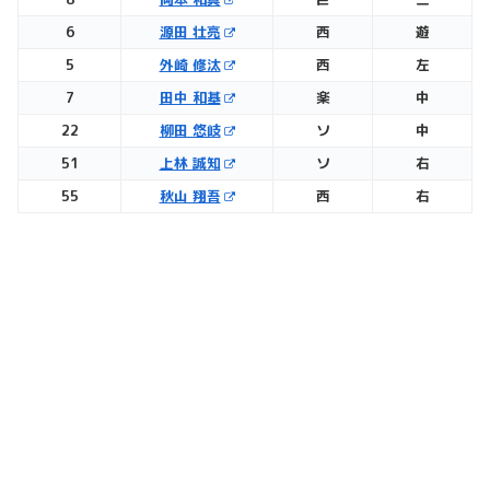
6
源田 壮亮
西
遊
5
外崎 修汰
西
左
7
田中 和基
楽
中
22
柳田 悠岐
ソ
中
51
上林 誠知
ソ
右
55
秋山 翔吾
西
右