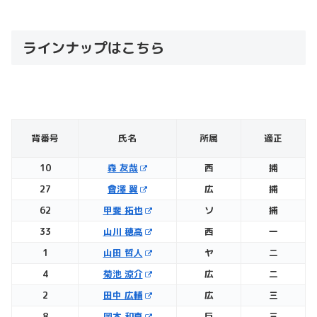
ラインナップはこちら
背番号
氏名
所属
適正
10
森 友哉
西
捕
27
會澤 翼
広
捕
62
甲斐 拓也
ソ
捕
33
山川 穂高
西
一
1
山田 哲人
ヤ
二
4
菊池 涼介
広
二
2
田中 広輔
広
三
8
岡本 和真
巨
三