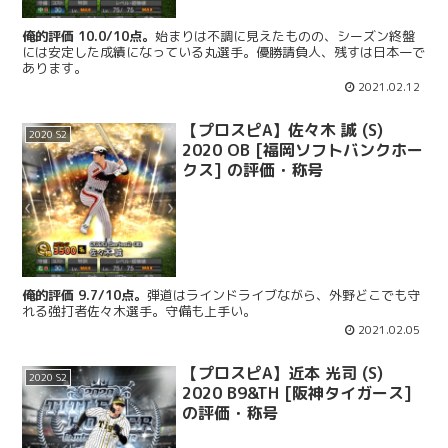
俺的評価 10.0/10点。
始まりは不調に見えたものの、シーズン終盤
には安定した成績になっている丸選手。優勝請負人、残すは日本一で
あります。
2021.02.12
【プロスピA】佐々木 誠 (S)
2020 S2
2020 OB [福岡ソフトバンクホー
クス] の評価・称号
俺的評価 9.7/10点。
弾道はラインドライブながら、外野どこでも守
れる強打者佐々木選手。守備も上手い。
2021.02.05
【プロスピA】近本 光司 (S)
2020 S2
2020 B9&TH [阪神タイガース]
の評価・称号