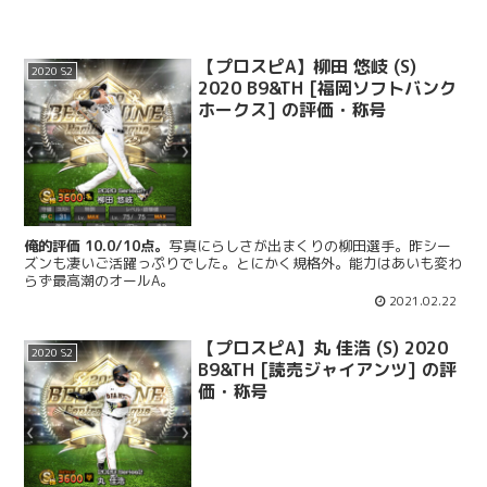
【プロスピA】柳田 悠岐 (S)
2020 S2
2020 B9&TH [福岡ソフトバンク
ホークス] の評価・称号
俺的評価 10.0/10点。
写真にらしさが出まくりの柳田選手。昨シー
ズンも凄いご活躍っぷりでした。とにかく規格外。能力はあいも変わ
らず最高潮のオールA。
2021.02.22
【プロスピA】丸 佳浩 (S) 2020
2020 S2
B9&TH [読売ジャイアンツ] の評
価・称号