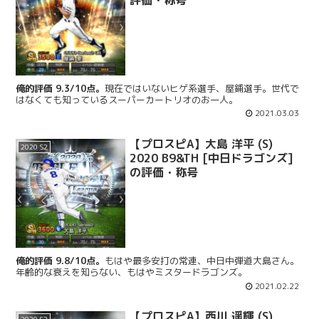
俺的評価 9.3/10点。
現在ではいないヒゲ系選手、屋鋪選手。世代で
はなくても知っているスーパーカートリオのお一人。
2021.03.03
【プロスピA】大島 洋平 (S)
2020 S2
2020 B9&TH [中日ドラゴンズ]
の評価・称号
俺的評価 9.8/10点。
もはや最多安打の常連、中日中弾道大島さん。
年齢的な衰えを知らない、もはやミスタードラゴンズ。
2021.02.22
【プロスピA】西川 遥輝 (S)