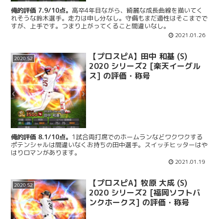
俺的評価 7.9/10点。
高卒4年目ながら、綺麗な成長曲線を描いてく
れそうな鈴木選手。走力は申し分なし。守備もまだ適性はそこまでで
すが、上手です。つまり上がってくること間違いなし。
2021.01.26
【プロスピA】田中 和基 (S)
2020 S2
2020 シリーズ2 [楽天イーグル
ス] の評価・称号
俺的評価 8.1/10点。
1試合両打席でのホームランなどワクワクする
ポテンシャルは間違いなくお持ちの田中選手。スイッチヒッターはや
はりロマンがあります。
2021.01.19
【プロスピA】牧原 大成 (S)
2020 S2
2020 シリーズ2 [福岡ソフトバ
ンクホークス] の評価・称号