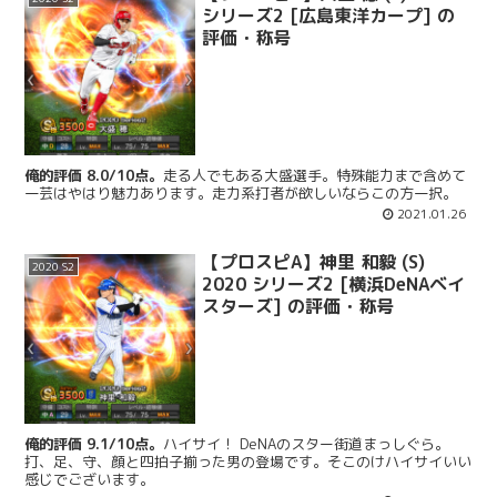
シリーズ2 [広島東洋カープ] の
評価・称号
俺的評価 8.0/10点。
走る人でもある大盛選手。特殊能力まで含めて
一芸はやはり魅力あります。走力系打者が欲しいならこの方一択。
2021.01.26
【プロスピA】神里 和毅 (S)
2020 S2
2020 シリーズ2 [横浜DeNAベイ
スターズ] の評価・称号
俺的評価 9.1/10点。
ハイサイ！ DeNAのスター街道まっしぐら。
打、足、守、顔と四拍子揃った男の登場です。そこのけハイサイいい
感じでございます。