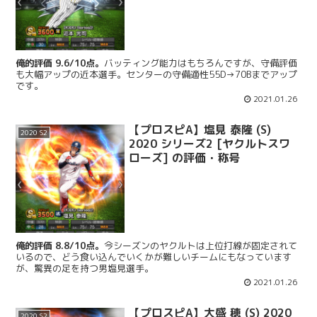
俺的評価 9.6/10点。
バッティング能力はもちろんですが、守備評価
も大幅アップの近本選手。センターの守備適性55D→70Bまでアップ
です。
2021.01.26
【プロスピA】塩見 泰隆 (S)
2020 S2
2020 シリーズ2 [ヤクルトスワ
ローズ] の評価・称号
俺的評価 8.8/10点。
今シーズンのヤクルトは上位打線が固定されて
いるので、どう食い込んでいくかが難しいチームにもなっています
が、驚異の足を持つ男塩見選手。
2021.01.26
【プロスピA】大盛 穂 (S) 2020
2020 S2