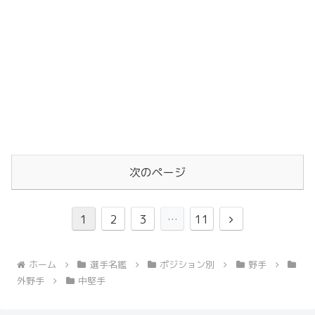
次のページ
次
1
2
3
…
11
へ
ホーム
選手名鑑
ポジション別
野手
外野手
中堅手