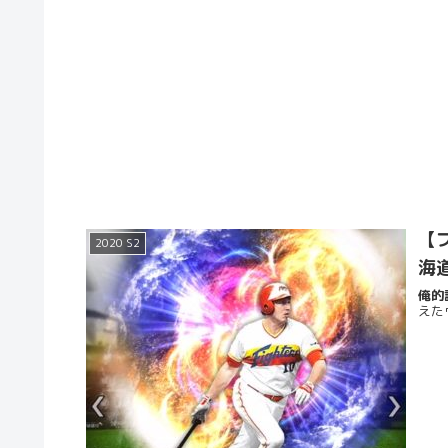
【プ
2020 S2
海
俺的評
えた