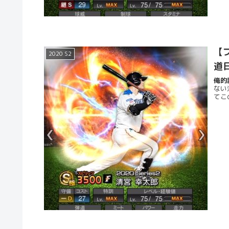
【プ
2020 S2
道
俺的評
ない
てこ