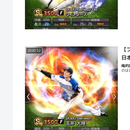
【プ
2020 S2
日
俺的評
のは