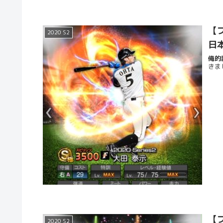
【プ
2020 S2
日
俺的評
きま
【プ
2020 S2