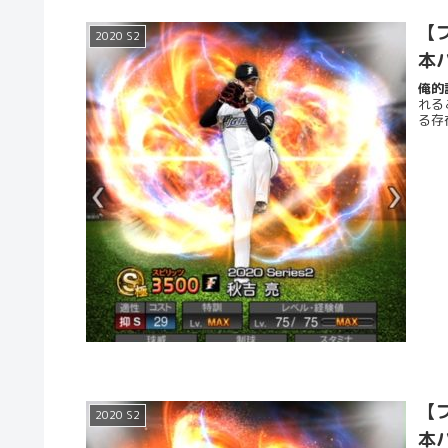
【プ
2020 S2
本
俺的評
れる
る存
【プ
2020 S2
本