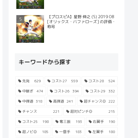
【プロスピA】星野 伸之 (S) 2019 OB
[オリックス・バファローズ] の評価・
称号
キーワードから探す
先発
629
コスト27
559
コスト28
524
中継ぎ
474
コスト26
394
コスト29
332
中弾道
318
高弾道
241
超チャンス◎
222
チャンス
221
超対ピンチ◎
215
コスト25
198
奪三振
193
右翼手
190
超ノビ◎
185
一塁手
183
左翼手
180