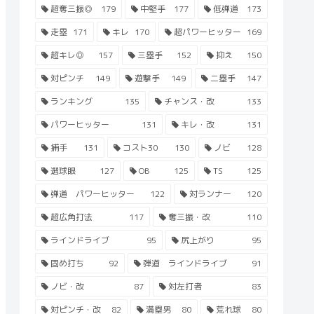
超奪三振◎
179
中堅手
177
低弾道
173
走塁
171
キレ
170
超パワーヒッター
169
超キレ◎
157
三塁手
152
抑え
150
対ピンチ
149
遊撃手
149
二塁手
147
ランキング
135
チャンス・改
133
パワーヒッター
131
キレ・改
131
捕手
131
コスト30
130
ノビ
128
選球眼
127
OB
125
TS
125
弾道 パワーヒッター
122
対ランナー
120
超広角打法
117
奪三振・改
110
ラインドライブ
95
尻上がり
95
固め打ち
92
弾道 ラインドライブ
91
ノビ・改
87
対左打者
83
対ピンチ・改
82
満塁男
80
荒れ球
80