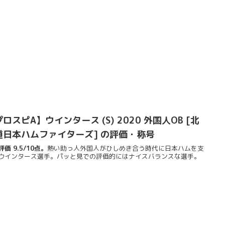
ロスピA】ウインタース (S) 2020 外国人OB [北
道日本ハムファイターズ] の評価・称号
価 9.5/10点。
熱い助っ人外国人がひしめき合う時代に日本ハムを支
ウインタース選手。パッと見での評価的にはナイスバランスな選手。