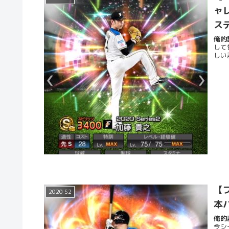
ャ
ス
俺的評
して
しい
【プ
2020 S2
本
俺的評
今シ