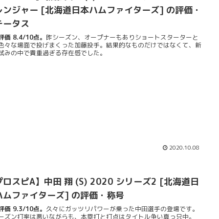
レンジャー [北海道日本ハムファイターズ] の評価・
テータス
価 8.4/10点。
昨シーズン、オープナーもありショートスターターと
色々な場面で投げまくった加藤投手。結果的なものだけではなくて、新
試みの中で貴重過ぎる存在感でした。
2020.10.08
ロスピA】中田 翔 (S) 2020 シリーズ2 [北海道日
ハムファイターズ] の評価・称号
価 9.3/10点。
久々にガッツリパワーが乗った中田選手の登場です。
ーズン打率は悪いながらも、本塁打と打点はタイトル争い真っ只中。