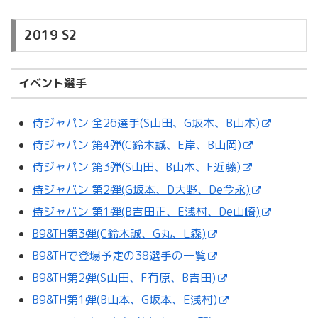
2019 S2
イベント選手
侍ジャパン 全26選手(S山田、G坂本、B山本)
侍ジャパン 第4弾(C鈴木誠、E岸、B山岡)
侍ジャパン 第3弾(S山田、B山本、F近藤)
侍ジャパン 第2弾(G坂本、D大野、De今永)
侍ジャパン 第1弾(B吉田正、E浅村、De山崎)
B9&TH第3弾(C鈴木誠、G丸、L森)
B9&THで登場予定の38選手の一覧
B9&TH第2弾(S山田、F有原、B吉田)
B9&TH第1弾(B山本、G坂本、E浅村)