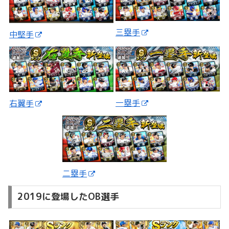
三塁手
中堅手
一塁手
右翼手
二塁手
2019に登場したOB選手