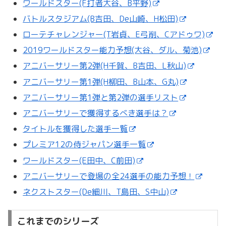
ワールドスター(F打者大谷、B平野)
バトルスタジアム(B吉田、De山崎、H松田)
ローテチャレンジャー(T岩貞、E弓削、Cアドゥワ)
2019ワールドスター能力予想(大谷、ダル、菊池)
アニバーサリー第2弾(H千賀、B吉田、L秋山)
アニバーサリー第1弾(H柳田、B山本、G丸)
アニバーサリー第1弾と第2弾の選手リスト
アニバーサリーで獲得するべき選手は？
タイトルを獲得した選手一覧
プレミア12の侍ジャパン選手一覧
ワールドスター(E田中、C前田)
アニバーサリーで登場の全24選手の能力予想！
ネクストスター(De細川、T島田、S中山)
これまでのシリーズ