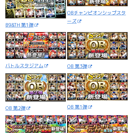
OBチャンピオンシップスタ
ーズ
B9&TH 第1弾
バトルスタジアム
OB 第3弾
OB 第1弾
OB 第2弾