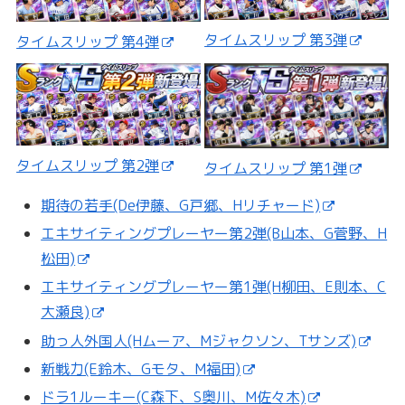
タイムスリップ 第3弾
タイムスリップ 第4弾
タイムスリップ 第2弾
タイムスリップ 第1弾
期待の若手(De伊藤、G戸郷、Hリチャード)
エキサイティングプレーヤー第2弾(B山本、G菅野、H
松田)
エキサイティングプレーヤー第1弾(H柳田、E則本、C
大瀬良)
助っ人外国人(Hムーア、Mジャクソン、Tサンズ)
新戦力(E鈴木、Gモタ、M福田)
ドラ1ルーキー(C森下、S奥川、M佐々木)