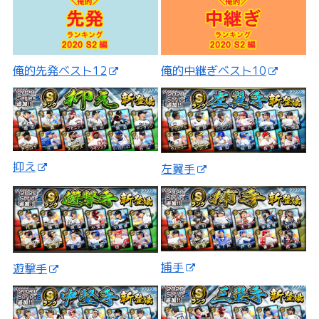
俺的先発ベスト12
俺的中継ぎベスト10
抑え
左翼手
捕手
遊撃手