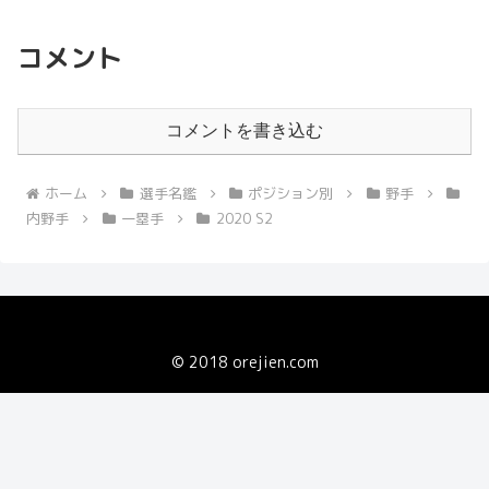
コメント
コメントを書き込む
ホーム
選手名鑑
ポジション別
野手
内野手
一塁手
2020 S2
© 2018 orejien.com