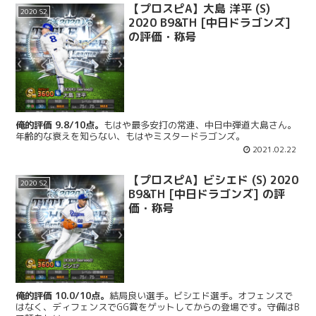
【プロスピA】大島 洋平 (S)
2020 S2
2020 B9&TH [中日ドラゴンズ]
の評価・称号
俺的評価 9.8/10点。
もはや最多安打の常連、中日中弾道大島さん。
年齢的な衰えを知らない、もはやミスタードラゴンズ。
2021.02.22
【プロスピA】ビシエド (S) 2020
2020 S2
B9&TH [中日ドラゴンズ] の評
価・称号
俺的評価 10.0/10点。
結局良い選手。ビシエド選手。オフェンスで
はなく、ディフェンスでGG賞をゲットしてからの登場です。守備はB