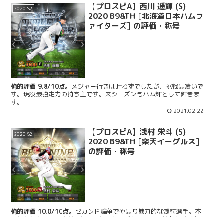
【プロスピA】西川 遥輝 (S)
2020 S2
2020 B9&TH [北海道日本ハムフ
ァイターズ] の評価・称号
俺的評価 9.8/10点。
メジャー行きは叶わずでしたが、挑戦は凄いで
す。現役最強走力の持ち主です。来シーズンもハム輝として輝きま
す。
2021.02.22
【プロスピA】浅村 栄斗 (S)
2020 S2
2020 B9&TH [楽天イーグルス]
の評価・称号
俺的評価 10.0/10点。
セカンド論争でやはり魅力的な浅村選手。本