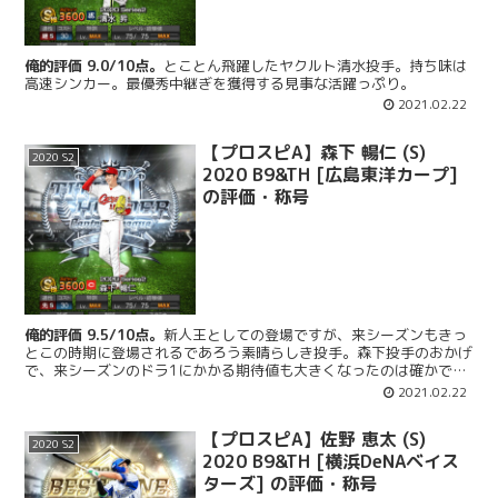
俺的評価 9.0/10点。
とことん飛躍したヤクルト清水投手。持ち味は
高速シンカー。最優秀中継ぎを獲得する見事な活躍っぷり。
2021.02.22
【プロスピA】森下 暢仁 (S)
2020 S2
2020 B9&TH [広島東洋カープ]
の評価・称号
俺的評価 9.5/10点。
新人王としての登場ですが、来シーズンもきっ
とこの時期に登場されるであろう素晴らしき投手。森下投手のおかげ
で、来シーズンのドラ1にかかる期待値も大きくなったのは確かであ
ります。
2021.02.22
【プロスピA】佐野 恵太 (S)
2020 S2
2020 B9&TH [横浜DeNAベイス
ターズ] の評価・称号