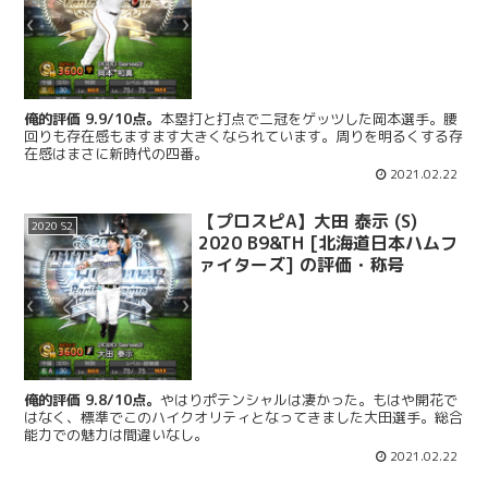
俺的評価 9.9/10点。
本塁打と打点で二冠をゲッツした岡本選手。腰
回りも存在感もますます大きくなられています。周りを明るくする存
在感はまさに新時代の四番。
2021.02.22
【プロスピA】大田 泰示 (S)
2020 S2
2020 B9&TH [北海道日本ハムフ
ァイターズ] の評価・称号
俺的評価 9.8/10点。
やはりポテンシャルは凄かった。もはや開花で
はなく、標準でこのハイクオリティとなってきました大田選手。総合
能力での魅力は間違いなし。
2021.02.22