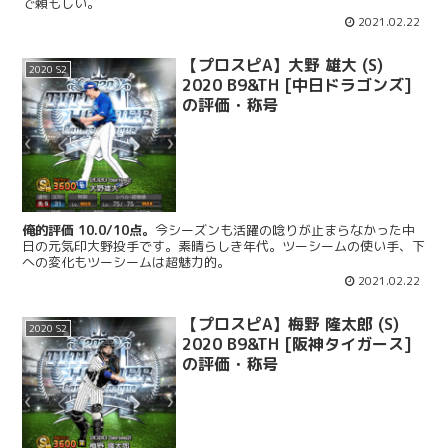
で頼もしい。
2021.02.22
【プロスピA】大野 雄大 (S)
2020 S2
2020 B9&TH [中日ドラゴンズ]
の評価・称号
俺的評価 10.0/10点。
今シーズンも活躍の唸りが止まらなかった中
日の元気印大野投手です。素晴らしき年代。ツーシームの使い手、下
への変化もツーシームは超魅力的。
2021.02.22
【プロスピA】梅野 隆太郎 (S)
2020 S2
2020 B9&TH [阪神タイガース]
の評価・称号