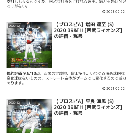
塁打ももちろんですが、何より打点を上げれる選手。魅力を感じない
わけがない。
2021.02.22
【プロスピA】増田 達至 (S)
2020 S2
2020 B9&TH [西武ライオンズ]
の評価・称号
俺的評価 9.6/10点。
西武の守護神、増田投手。いわゆる決め球的な
変化球はないものの、ストレート自体がゲームでも変化するので威力
あります。
2021.02.22
【プロスピA】平良 海馬 (S)
2020 S2
2020 B9&TH [西武ライオンズ]
の評価・称号