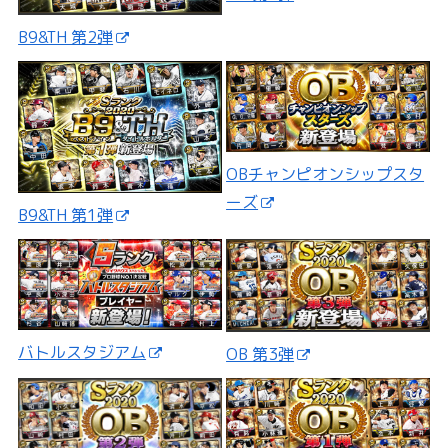
B9&TH 第2弾
OBチャンピオンシップスタ
ーズ
B9&TH 第1弾
バトルスタジアム
OB 第3弾