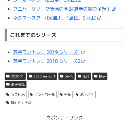
ワールドスター(E田中、C前田)
アニバーサリーで登場の全24選手の能力予想！
ネクストスター(De細川、T島田、S中山)
これまでのシリーズ
選手ランキング 2019 シリーズ1
選手ランキング 2018 シリーズ2
2020 S1
2020 Series 1
DeNA
先発
投手
選手名鑑
コスト29
コントロール
先発
尻上がり
超対ピンチ◎
スポンサーリンク