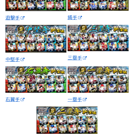
捕手
遊撃手
三塁手
中堅手
一塁手
右翼手