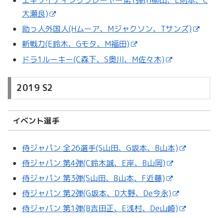
大瀬良)
助っ人外国人(Hムーア、Mジャクソン、Tサンズ)
新戦力(E鈴木、Gモタ、M福田)
ドラ1ルーキー(C森下、S奥川、M佐々木)
2019 S2
イベント選手
侍ジャパン 全26選手(S山田、G坂本、B山本)
侍ジャパン 第4弾(C鈴木誠、E岸、B山岡)
侍ジャパン 第3弾(S山田、B山本、F近藤)
侍ジャパン 第2弾(G坂本、D大野、De今永)
侍ジャパン 第1弾(B吉田正、E浅村、De山崎)