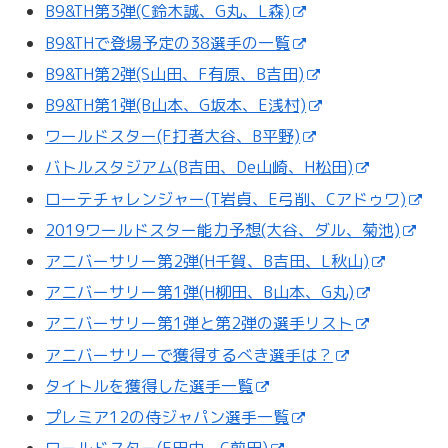
B9&TH第3弾(C鈴木誠、G丸、L森)
B9&THで登場予定の38選手の一覧
B9&TH第2弾(S山田、F有原、B吉田)
B9&TH第1弾(B山本、G坂本、E浅村)
ワールドスター(F打者大谷、B平野)
バトルスタジアム(B吉田、De山崎、H松田)
ローテチャレンジャー(T岩貞、E弓削、Cアドゥワ)
2019ワールドスター能力予想(大谷、ダル、菊池)
アニバーサリー第2弾(H千賀、B吉田、L秋山)
アニバーサリー第1弾(H柳田、B山本、G丸)
アニバーサリー第1弾と第2弾の選手リスト
アニバーサリーで獲得するべき選手は？
タイトルを獲得した選手一覧
プレミア12の侍ジャパン選手一覧