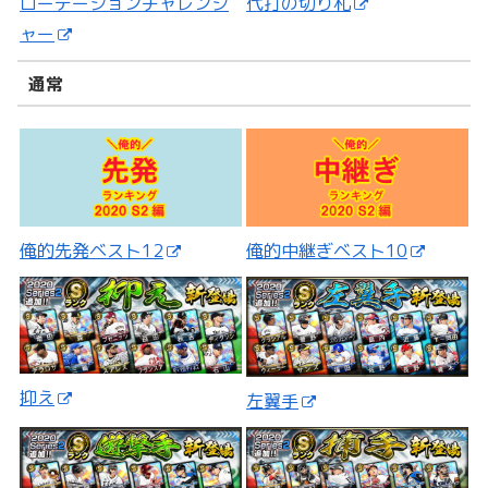
ローテーションチャレンジ
代打の切り札
ャー
通常
俺的先発ベスト12
俺的中継ぎベスト10
抑え
左翼手