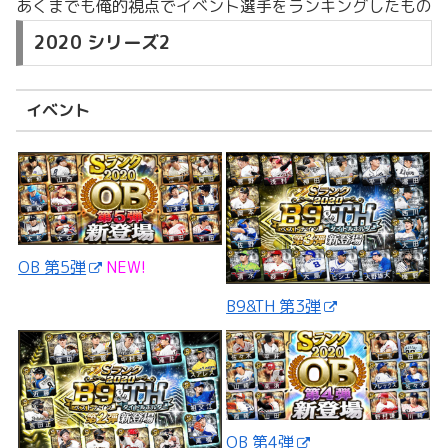
あくまでも俺的視点でイベント選手をランキングしたもの
2020 シリーズ2
イベント
OB 第5弾
NEW!
B9&TH 第3弾
OB 第4弾