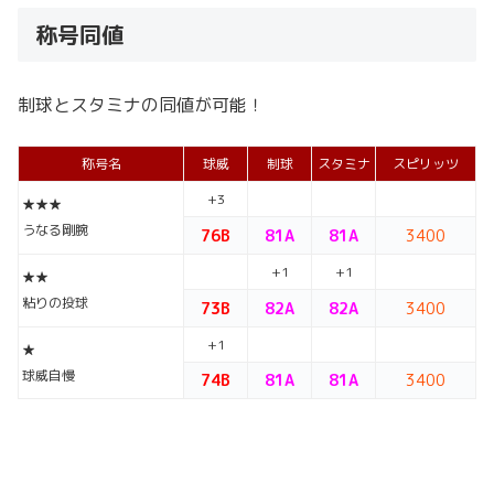
称号同値
制球とスタミナの同値が可能！
称号名
球威
制球
スタミナ
スピリッツ
+3
★★★
うなる剛腕
76B
81A
81A
3400
+1
+1
★★
粘りの投球
73B
82A
82A
3400
+1
★
球威自慢
74B
81A
81A
3400