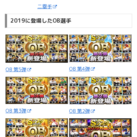
二塁手
2019に登場したOB選手
OB 第4弾
OB 第5弾
OB 第3弾
OB 第2弾