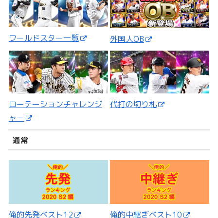
ワールドスター一覧
外国人OB
ローテーションチャレンジ
代打の切り札
ャー
通常
俺的先発ベスト12
俺的中継ぎベスト10