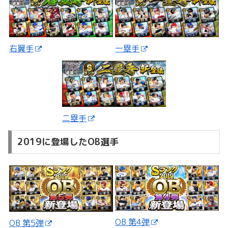
一塁手
右翼手
二塁手
2019に登場したOB選手
OB 第4弾
OB 第5弾