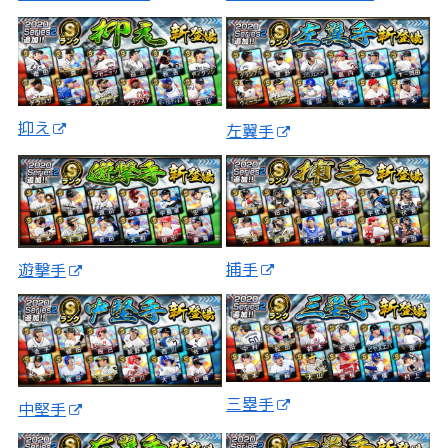
抑え
左翼手
捕手
遊撃手
三塁手
中堅手