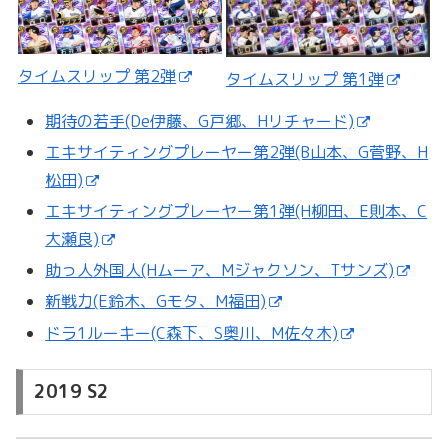
タイムスリップ 第2弾
タイムスリップ 第1弾
期待の若手(De伊藤、G戸郷、Hリチャード)
エキサイティングプレーヤー第2弾(B山本、G菅野、H
松田)
エキサイティングプレーヤー第1弾(H柳田、E則本、C
大瀬良)
助っ人外国人(Hムーア、Mジャクソン、Tサンズ)
新戦力(E鈴木、Gモタ、M福田)
ドラ1ルーキー(C森下、S奥川、M佐々木)
2019 S2