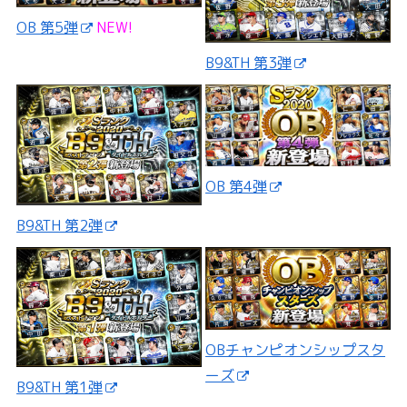
OB 第5弾
NEW!
B9&TH 第3弾
OB 第4弾
B9&TH 第2弾
OBチャンピオンシップスタ
ーズ
B9&TH 第1弾