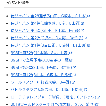
イベント選手
侍ジャパン 全26選手(S山田、G坂本、B山本)
侍ジャパン 第4弾(C鈴木誠、E岸、B山岡)
侍ジャパン 第3弾(S山田、B山本、F近藤)
侍ジャパン 第2弾(G坂本、D大野、De今永)
侍ジャパン 第1弾(B吉田正、E浅村、De山崎)
B9&TH第3弾(C鈴木誠、G丸、L森)
B9&THで登場予定の38選手の一覧
B9&TH第2弾(S山田、F有原、B吉田)
B9&TH第1弾(B山本、G坂本、E浅村)
ワールドスター(F打者大谷、B平野)
バトルスタジアム(B吉田、De山崎、H松田)
ローテチャレンジャー(T岩貞、E弓削、Cアドゥワ)
2019ワールドスター能力予想(大谷、ダル、菊池)