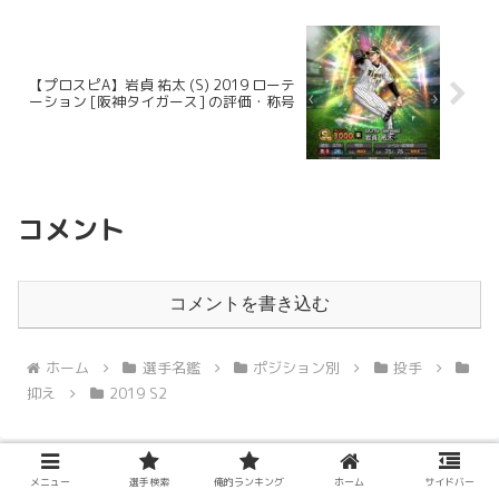
【プロスピA】岩貞 祐太 (S) 2019 ローテ
ーション [阪神タイガース] の評価・称号
コメント
コメントを書き込む
ホーム
選手名鑑
ポジション別
投手
抑え
2019 S2
メニュー
選手検索
俺的ランキング
ホーム
サイドバー