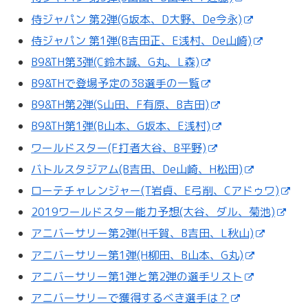
侍ジャパン 第2弾(G坂本、D大野、De今永)
侍ジャパン 第1弾(B吉田正、E浅村、De山崎)
B9&TH第3弾(C鈴木誠、G丸、L森)
B9&THで登場予定の38選手の一覧
B9&TH第2弾(S山田、F有原、B吉田)
B9&TH第1弾(B山本、G坂本、E浅村)
ワールドスター(F打者大谷、B平野)
バトルスタジアム(B吉田、De山崎、H松田)
ローテチャレンジャー(T岩貞、E弓削、Cアドゥワ)
2019ワールドスター能力予想(大谷、ダル、菊池)
アニバーサリー第2弾(H千賀、B吉田、L秋山)
アニバーサリー第1弾(H柳田、B山本、G丸)
アニバーサリー第1弾と第2弾の選手リスト
アニバーサリーで獲得するべき選手は？