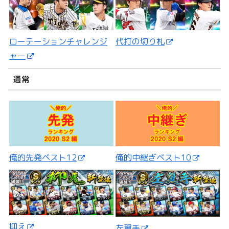
ローテーションチャレンジ
代打の切り札
ャー
通常
俺的先発ベスト12
俺的中継ぎベスト10
抑え
左翼手