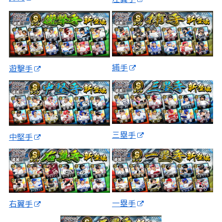
捕手
遊撃手
三塁手
中堅手
一塁手
右翼手