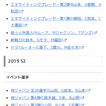
エキサイティングプレーヤー第2弾(B山本、G菅野、H
松田)
エキサイティングプレーヤー第1弾(H柳田、E則本、C
大瀬良)
助っ人外国人(Hムーア、Mジャクソン、Tサンズ)
新戦力(E鈴木、Gモタ、M福田)
ドラ1ルーキー(C森下、S奥川、M佐々木)
2019 S2
イベント選手
侍ジャパン 全26選手(S山田、G坂本、B山本)
侍ジャパン 第4弾(C鈴木誠、E岸、B山岡)
侍ジャパン 第3弾(S山田、B山本、F近藤)