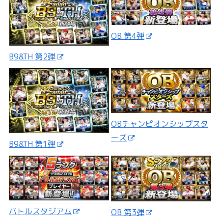
OB 第4弾
B9&TH 第2弾
OBチャンピオンシップスタ
ーズ
B9&TH 第1弾
バトルスタジアム
OB 第3弾