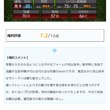
7.2
/
俺的評価
10点
【俺的コメント】
写真からもわかるようにしなやかなフォームの京山投手。毎年特に先発で
活躍する投手陣が代わる代わるな印象のDeNAですが、残念ながら京山投手
は今シーズンは勝ち星なしでした。
速いストレートとよりその威力を増す変化球をお持ちだとは思うのです
が、甘くないプロの世界。早めの継投があったりもしますが、やはり先発
右腕は必要。潜在能力の高さは間違いなし。