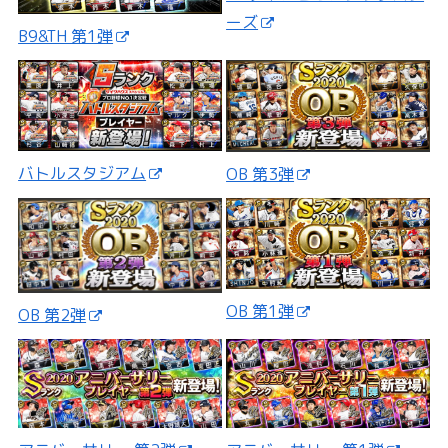
ーズ
B9&TH 第1弾
バトルスタジアム
OB 第3弾
OB 第1弾
OB 第2弾