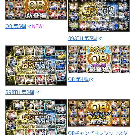
OB 第5弾
NEW!
B9&TH 第3弾
OB 第4弾
B9&TH 第2弾
OBチャンピオンシップスタ