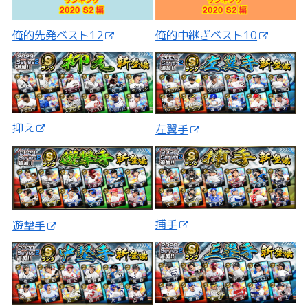
俺的先発ベスト12
俺的中継ぎベスト10
抑え
左翼手
捕手
遊撃手