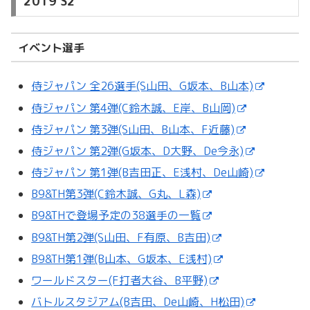
2019 S2
イベント選手
侍ジャパン 全26選手(S山田、G坂本、B山本)
侍ジャパン 第4弾(C鈴木誠、E岸、B山岡)
侍ジャパン 第3弾(S山田、B山本、F近藤)
侍ジャパン 第2弾(G坂本、D大野、De今永)
侍ジャパン 第1弾(B吉田正、E浅村、De山崎)
B9&TH第3弾(C鈴木誠、G丸、L森)
B9&THで登場予定の38選手の一覧
B9&TH第2弾(S山田、F有原、B吉田)
B9&TH第1弾(B山本、G坂本、E浅村)
ワールドスター(F打者大谷、B平野)
バトルスタジアム(B吉田、De山崎、H松田)