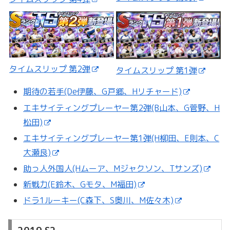
タイムスリップ 第2弾
タイムスリップ 第1弾
期待の若手(De伊藤、G戸郷、Hリチャード)
エキサイティングプレーヤー第2弾(B山本、G菅野、H
松田)
エキサイティングプレーヤー第1弾(H柳田、E則本、C
大瀬良)
助っ人外国人(Hムーア、Mジャクソン、Tサンズ)
新戦力(E鈴木、Gモタ、M福田)
ドラ1ルーキー(C森下、S奥川、M佐々木)