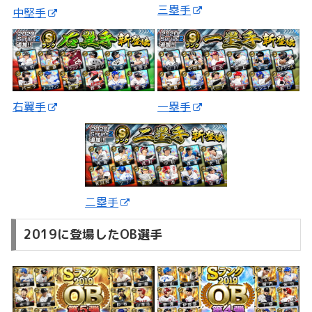
三塁手
中堅手
一塁手
右翼手
二塁手
2019に登場したOB選手