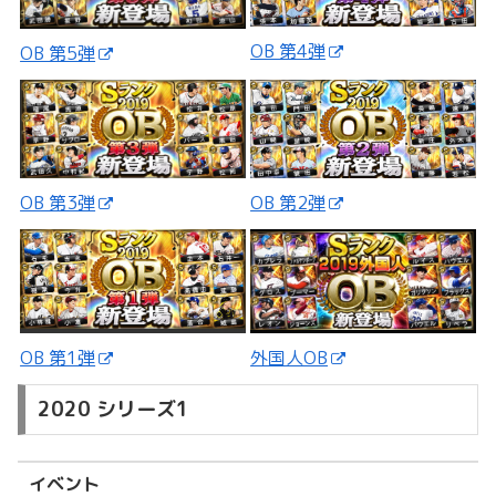
OB 第4弾
OB 第5弾
OB 第3弾
OB 第2弾
外国人OB
OB 第1弾
2020 シリーズ1
イベント