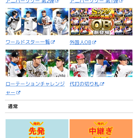
アニバーサリー 第2弾
アニバーサリー 第1弾
ワールドスター一覧
外国人OB
ローテーションチャレンジ
代打の切り札
ャー
通常