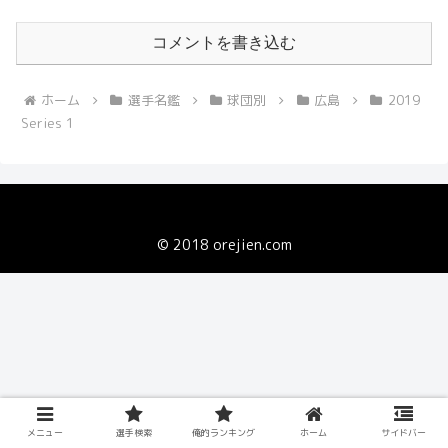
コメントを書き込む
ホーム
選手名鑑
球団別
広島
2019
Series 1
© 2018 orejien.com
メニュー
選手検索
俺的ランキング
ホーム
サイドバー