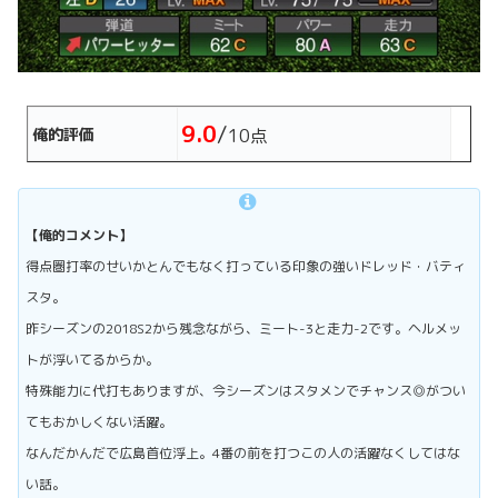
9.0
/
俺的評価
10点
【俺的コメント】
得点圏打率のせいかとんでもなく打っている印象の強いドレッド・バティ
スタ。
昨シーズンの2018S2から残念ながら、ミート-3と走力-2です。ヘルメッ
トが浮いてるからか。
特殊能力に代打もありますが、今シーズンはスタメンでチャンス◎がつい
てもおかしくない活躍。
なんだかんだで広島首位浮上。4番の前を打つこの人の活躍なくしてはな
い話。