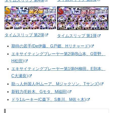
タイムスリップ 第4弾
タイムスリップ 第2弾
タイムスリップ 第1弾
期待の若手(De伊藤、G戸郷、Hリチャード)
エキサイティングプレーヤー第2弾(B山本、G菅野、
H松田)
エキサイティングプレーヤー第1弾(H柳田、E則本、
C大瀬良)
助っ人外国人(Hムーア、Mジャクソン、Tサンズ)
新戦力(E鈴木、Gモタ、M福田)
ドラ1ルーキー(C森下、S奥川、M佐々木)