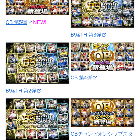
OB 第5弾
NEW!
B9&TH 第3弾
OB 第4弾
B9&TH 第2弾
OBチャンピオンシップスタ