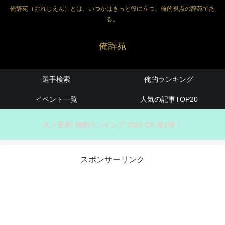
俺辞苑（おれじえん）とは、いつかはきっと役に立つ、俺的視点の辞苑であ
る。
俺辞苑
選手検索
俺的ランキング
イベント一覧
人気の記事TOP20
久々更新! 俺的ランキング 2021 OB 第1弾！
スポンサーリンク