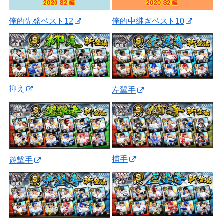
俺的先発ベスト12
俺的中継ぎベスト10
抑え
左翼手
捕手
遊撃手