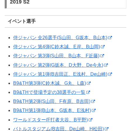
2019 S2
イベント選手
侍ジャパン 全26選手(S山田、G坂本、B山本)
侍ジャパン 第4弾(C鈴木誠、E岸、B山岡)
侍ジャパン 第3弾(S山田、B山本、F近藤)
侍ジャパン 第2弾(G坂本、D大野、De今永)
侍ジャパン 第1弾(B吉田正、E浅村、De山崎)
B9&TH第3弾(C鈴木誠、G丸、L森)
B9&THで登場予定の38選手の一覧
B9&TH第2弾(S山田、F有原、B吉田)
B9&TH第1弾(B山本、G坂本、E浅村)
ワールドスター(F打者大谷、B平野)
バトルスタジアム(B吉田、De山崎、H松田)