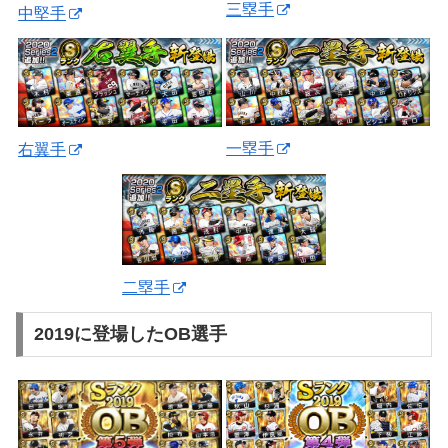
三塁手
中堅手
一塁手
右翼手
二塁手
2019に登場したOB選手