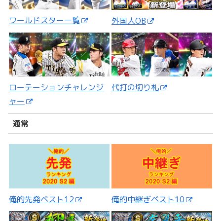
ワールドスター一覧
外国人OB
ローテーションチャレンジ
代打の切り札
ャー
通常
俺的先発ベスト12
俺的中継ぎベスト10