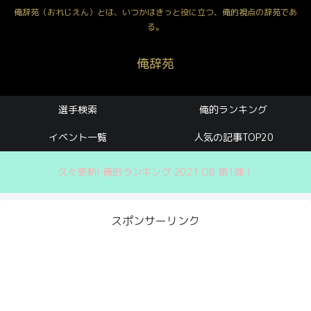
俺辞苑（おれじえん）とは、いつかはきっと役に立つ、俺的視点の辞苑であ
る。
俺辞苑
選手検索
俺的ランキング
イベント一覧
人気の記事TOP20
久々更新! 俺的ランキング 2021 OB 第1弾！
スポンサーリンク