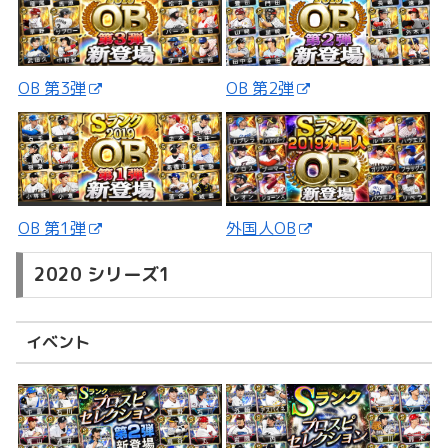
OB 第3弾
OB 第2弾
外国人OB
OB 第1弾
2020 シリーズ1
イベント