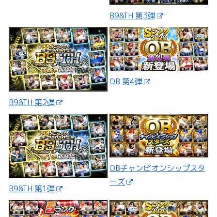
B9&TH 第3弾
OB 第4弾
B9&TH 第2弾
OBチャンピオンシップスタ
ーズ
B9&TH 第1弾