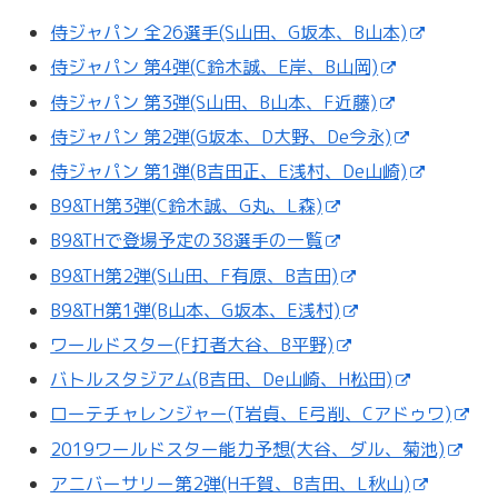
侍ジャパン 全26選手(S山田、G坂本、B山本)
侍ジャパン 第4弾(C鈴木誠、E岸、B山岡)
侍ジャパン 第3弾(S山田、B山本、F近藤)
侍ジャパン 第2弾(G坂本、D大野、De今永)
侍ジャパン 第1弾(B吉田正、E浅村、De山崎)
B9&TH第3弾(C鈴木誠、G丸、L森)
B9&THで登場予定の38選手の一覧
B9&TH第2弾(S山田、F有原、B吉田)
B9&TH第1弾(B山本、G坂本、E浅村)
ワールドスター(F打者大谷、B平野)
バトルスタジアム(B吉田、De山崎、H松田)
ローテチャレンジャー(T岩貞、E弓削、Cアドゥワ)
2019ワールドスター能力予想(大谷、ダル、菊池)
アニバーサリー第2弾(H千賀、B吉田、L秋山)