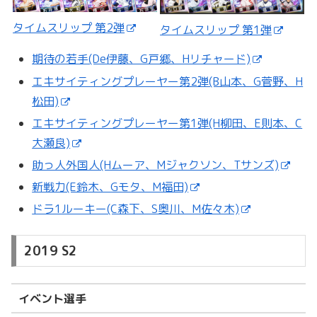
タイムスリップ 第2弾
タイムスリップ 第1弾
期待の若手(De伊藤、G戸郷、Hリチャード)
エキサイティングプレーヤー第2弾(B山本、G菅野、H
松田)
エキサイティングプレーヤー第1弾(H柳田、E則本、C
大瀬良)
助っ人外国人(Hムーア、Mジャクソン、Tサンズ)
新戦力(E鈴木、Gモタ、M福田)
ドラ1ルーキー(C森下、S奥川、M佐々木)
2019 S2
イベント選手