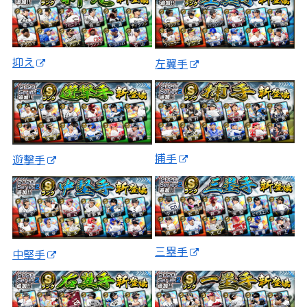
抑え
左翼手
捕手
遊撃手
三塁手
中堅手