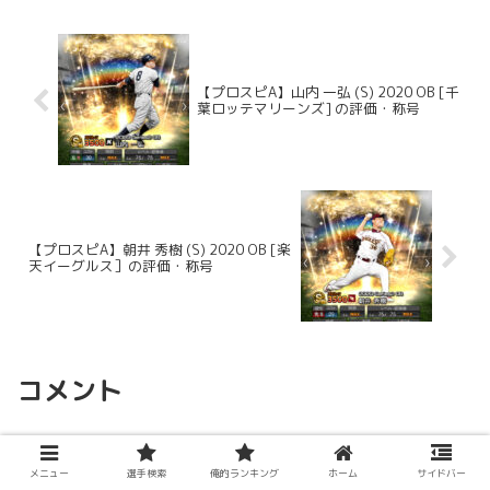
【プロスピA】山内 一弘 (S) 2020 OB [千
葉ロッテマリーンズ] の評価・称号
【プロスピA】朝井 秀樹 (S) 2020 OB [楽
天イーグルス］の評価・称号
コメント
コメントを書き込む
メニュー
選手検索
俺的ランキング
ホーム
サイドバー