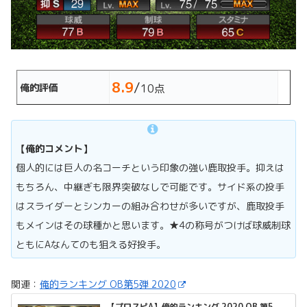
8.9
/
俺的評価
10点
【俺的コメント】
個人的には巨人の名コーチという印象の強い鹿取投手。抑えは
もちろん、中継ぎも限界突破なしで可能です。サイド系の投手
はスライダーとシンカーの組み合わせが多いですが、鹿取投手
もメインはその球種かと思います。★4の称号がつけば球威制球
ともにAなんてのも狙える好投手。
関連：
俺的ランキング OB第5弾 2020
【プロスピA】俺的ランキング 2020 OB 第5