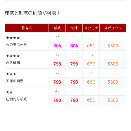
球威と制球の同値が可能！
称号名
球威
制球
スタミナ
スピリッツ
+3
+1
★★★★
火の玉ボール
80A
80A
65C
3500
+2
+2
★★★★
永久機関
79B
79B
67C
3500
+2
+1
★★★
不屈の闘志
79B
79B
66C
3500
+2
★★
圧倒的な球威
79B
79B
65C
3500