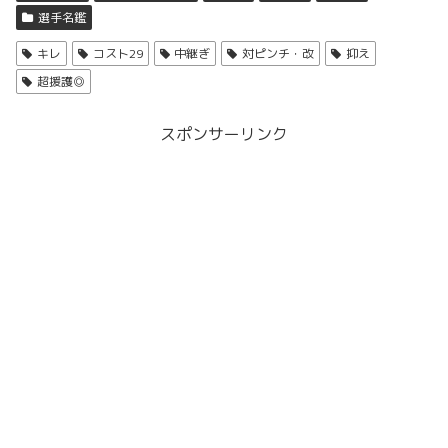
選手名鑑
キレ
コスト29
中継ぎ
対ピンチ・改
抑え
超援護◎
スポンサーリンク