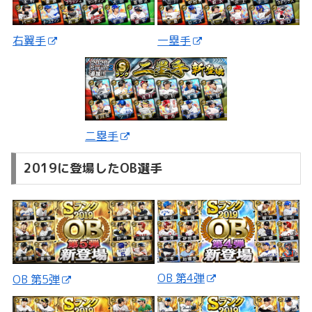
一塁手
右翼手
二塁手
2019に登場したOB選手
OB 第4弾
OB 第5弾