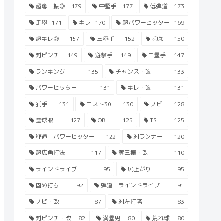
超奪三振◎
179
中堅手
177
低弾道
173
走塁
171
キレ
170
超パワーヒッター
169
超キレ◎
157
三塁手
152
抑え
150
対ピンチ
149
遊撃手
149
二塁手
147
ランキング
135
チャンス・改
133
パワーヒッター
131
キレ・改
131
捕手
131
コスト30
130
ノビ
128
選球眼
127
OB
125
TS
125
弾道 パワーヒッター
122
対ランナー
120
超広角打法
117
奪三振・改
110
ラインドライブ
95
尻上がり
95
固め打ち
92
弾道 ラインドライブ
91
ノビ・改
87
対左打者
83
対ピンチ・改
82
満塁男
80
荒れ球
80