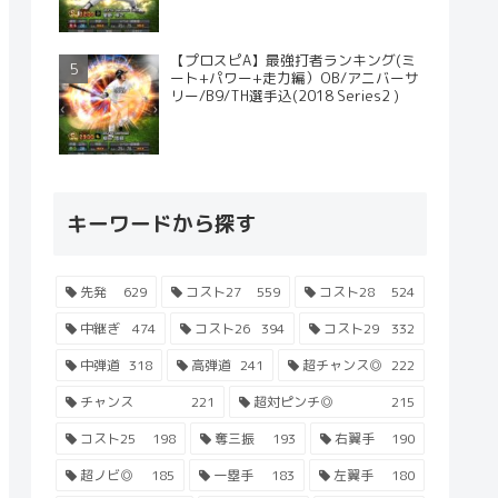
【プロスピA】最強打者ランキング(ミ
ート+パワー+走力編）OB/アニバーサ
リー/B9/TH選手込(2018 Series2 )
キーワードから探す
先発
629
コスト27
559
コスト28
524
中継ぎ
474
コスト26
394
コスト29
332
中弾道
318
高弾道
241
超チャンス◎
222
チャンス
221
超対ピンチ◎
215
コスト25
198
奪三振
193
右翼手
190
超ノビ◎
185
一塁手
183
左翼手
180