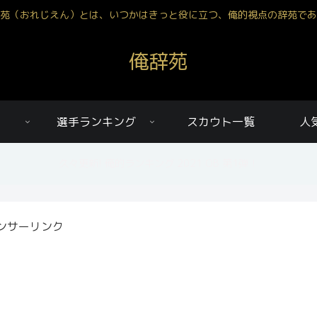
苑（おれじえん）とは、いつかはきっと役に立つ、俺的視点の辞苑であ
俺辞苑
選手ランキング
スカウト一覧
人
久々更新! 俺的ランキング 2021 OB 第1弾！
ンサーリンク