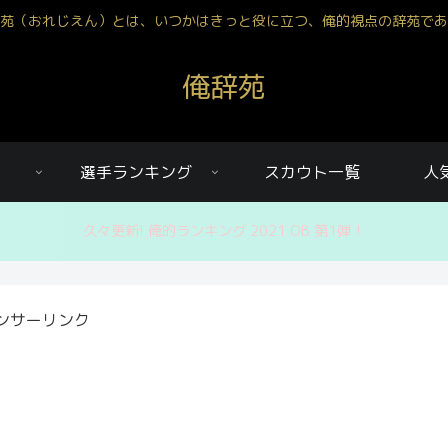
苑（おれじえん）とは、いつかはきっと役に立つ、俺的視点の辞苑であ
俺辞苑
選手ランキング
スカウト一覧
人
久々更新! 俺的ランキング 2021 OB 第1弾！
ンサーリンク