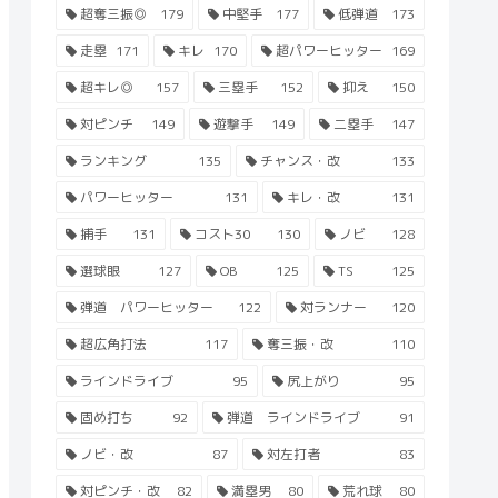
超奪三振◎
179
中堅手
177
低弾道
173
走塁
171
キレ
170
超パワーヒッター
169
超キレ◎
157
三塁手
152
抑え
150
対ピンチ
149
遊撃手
149
二塁手
147
ランキング
135
チャンス・改
133
パワーヒッター
131
キレ・改
131
捕手
131
コスト30
130
ノビ
128
選球眼
127
OB
125
TS
125
弾道 パワーヒッター
122
対ランナー
120
超広角打法
117
奪三振・改
110
ラインドライブ
95
尻上がり
95
固め打ち
92
弾道 ラインドライブ
91
ノビ・改
87
対左打者
83
対ピンチ・改
82
満塁男
80
荒れ球
80