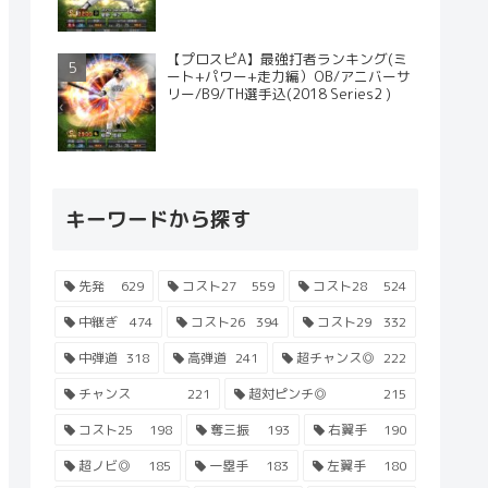
【プロスピA】最強打者ランキング(ミ
ート+パワー+走力編）OB/アニバーサ
リー/B9/TH選手込(2018 Series2 )
キーワードから探す
先発
629
コスト27
559
コスト28
524
中継ぎ
474
コスト26
394
コスト29
332
中弾道
318
高弾道
241
超チャンス◎
222
チャンス
221
超対ピンチ◎
215
コスト25
198
奪三振
193
右翼手
190
超ノビ◎
185
一塁手
183
左翼手
180