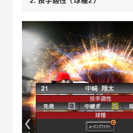
2. 投手適性（球種2）