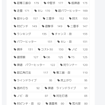
超奪三振◎
179
中堅手
177
低弾道
173
走塁
171
キレ
170
超パワーヒッター
169
超キレ◎
157
三塁手
152
抑え
150
対ピンチ
149
遊撃手
149
二塁手
147
ランキング
135
チャンス・改
133
パワーヒッター
131
キレ・改
131
捕手
131
コスト30
130
ノビ
128
選球眼
127
OB
125
TS
125
弾道 パワーヒッター
122
対ランナー
120
超広角打法
117
奪三振・改
110
ラインドライブ
95
尻上がり
95
固め打ち
92
弾道 ラインドライブ
91
ノビ・改
87
対左打者
83
対ピンチ・改
82
満塁男
80
荒れ球
80