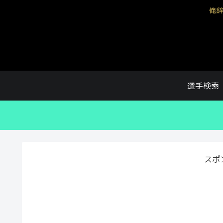
俺辞
選手検索
スポ