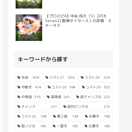
【プロスピA】中谷 将大（S）2018
Series2 [阪神タイガース］の評価・ス
テータス
キーワードから探す
先発
629
コスト27
559
コスト28
524
中継ぎ
474
コスト26
394
コスト29
332
中弾道
318
高弾道
241
超チャンス◎
222
チャンス
221
超対ピンチ◎
215
コスト25
198
奪三振
193
右翼手
190
超ノビ◎
185
一塁手
183
左翼手
180