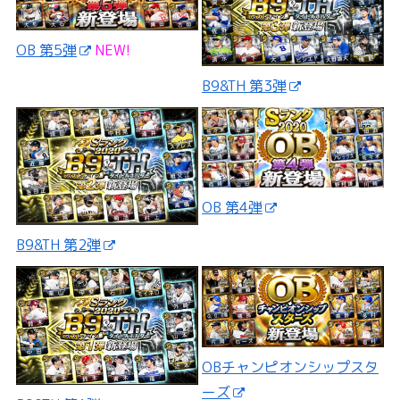
OB 第5弾
NEW!
B9&TH 第3弾
OB 第4弾
B9&TH 第2弾
OBチャンピオンシップスタ
ーズ