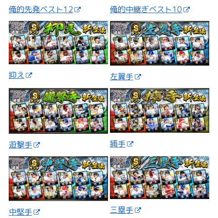
俺的先発ベスト12
俺的中継ぎベスト10
抑え
左翼手
捕手
遊撃手
三塁手
中堅手