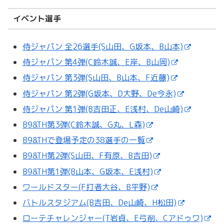
イベント選手
侍ジャパン 全26選手(S山田、G坂本、B山本)
侍ジャパン 第4弾(C鈴木誠、E岸、B山岡)
侍ジャパン 第3弾(S山田、B山本、F近藤)
侍ジャパン 第2弾(G坂本、D大野、De今永)
侍ジャパン 第1弾(B吉田正、E浅村、De山崎)
B9&TH第3弾(C鈴木誠、G丸、L森)
B9&THで登場予定の38選手の一覧
B9&TH第2弾(S山田、F有原、B吉田)
B9&TH第1弾(B山本、G坂本、E浅村)
ワールドスター(F打者大谷、B平野)
バトルスタジアム(B吉田、De山崎、H松田)
ローテチャレンジャー(T岩貞、E弓削、Cアドゥワ)