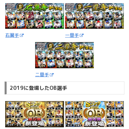
一塁手
右翼手
二塁手
2019に登場したOB選手