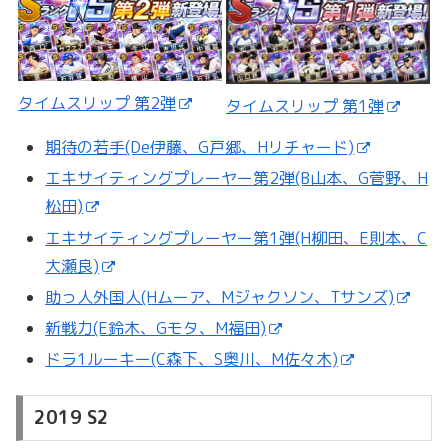
タイムスリップ 第2弾
タイムスリップ 第1弾
期待の若手(De伊藤、G戸郷、Hリチャード)
エキサイティングプレーヤー第2弾(B山本、G菅野、H
松田)
エキサイティングプレーヤー第1弾(H柳田、E則本、C
大瀬良)
助っ人外国人(Hムーア、Mジャクソン、Tサンズ)
新戦力(E鈴木、Gモタ、M福田)
ドラ1ルーキー(C森下、S奥川、M佐々木)
2019 S2