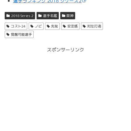
選手ランキング 2018 シリーズ2
2018 Series 2
選手名鑑
阪神
コスト24
ノビ
先発
安定感
対左打者
覚醒可能選手
スポンサーリンク