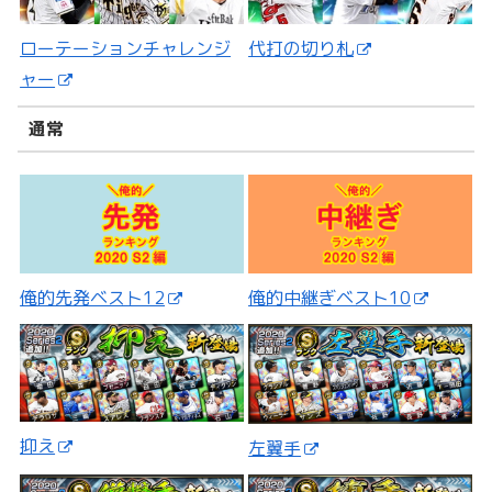
ローテーションチャレンジ
代打の切り札
ャー
通常
俺的先発ベスト12
俺的中継ぎベスト10
抑え
左翼手