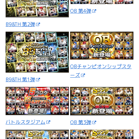
OB 第4弾
B9&TH 第2弾
OBチャンピオンシップスタ
ーズ
B9&TH 第1弾
バトルスタジアム
OB 第3弾