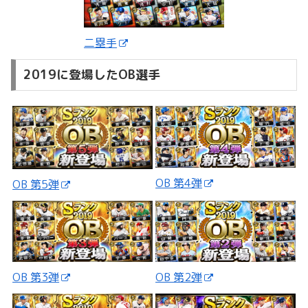
二塁手
2019に登場したOB選手
OB 第4弾
OB 第5弾
OB 第3弾
OB 第2弾