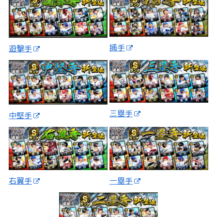
捕手
遊撃手
三塁手
中堅手
一塁手
右翼手