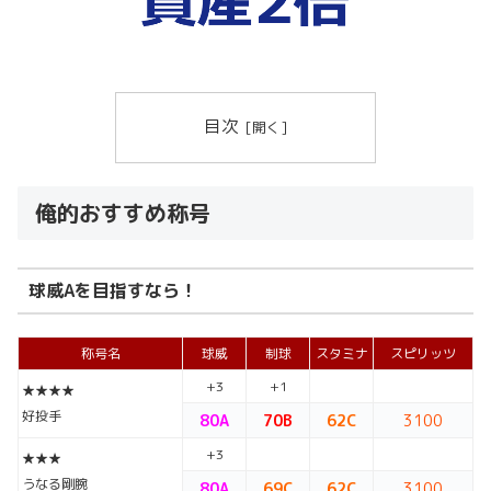
目次
俺的おすすめ称号
球威Aを目指すなら！
称号名
球威
制球
スタミナ
スピリッツ
+3
+1
★★★★
好投手
80A
70B
62C
3100
+3
★★★
うなる剛腕
80A
69C
62C
3100