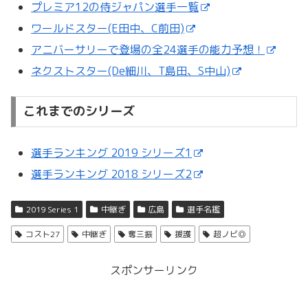
プレミア12の侍ジャパン選手一覧
ワールドスター(E田中、C前田)
アニバーサリーで登場の全24選手の能力予想！
ネクストスター(De細川、T島田、S中山)
これまでのシリーズ
選手ランキング 2019 シリーズ1
選手ランキング 2018 シリーズ2
2019 Series 1
中継ぎ
広島
選手名鑑
コスト27
中継ぎ
奪三振
援護
超ノビ◎
スポンサーリンク