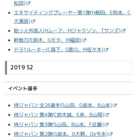
松田)
エキサイティングプレーヤー第1弾(H柳田、E則本、C
大瀬良)
助っ人外国人(Hムーア、Mジャクソン、Tサンズ)
新戦力(E鈴木、Gモタ、M福田)
ドラ1ルーキー(C森下、S奥川、M佐々木)
2019 S2
イベント選手
侍ジャパン 全26選手(S山田、G坂本、B山本)
侍ジャパン 第4弾(C鈴木誠、E岸、B山岡)
侍ジャパン 第3弾(S山田、B山本、F近藤)
侍ジャパン 第2弾(G坂本、D大野、De今永)