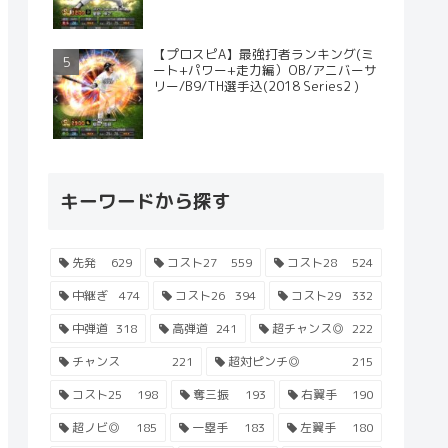
【プロスピA】最強打者ランキング(ミ
ート+パワー+走力編）OB/アニバーサ
リー/B9/TH選手込(2018 Series2 )
キーワードから探す
先発
629
コスト27
559
コスト28
524
中継ぎ
474
コスト26
394
コスト29
332
中弾道
318
高弾道
241
超チャンス◎
222
チャンス
221
超対ピンチ◎
215
コスト25
198
奪三振
193
右翼手
190
超ノビ◎
185
一塁手
183
左翼手
180