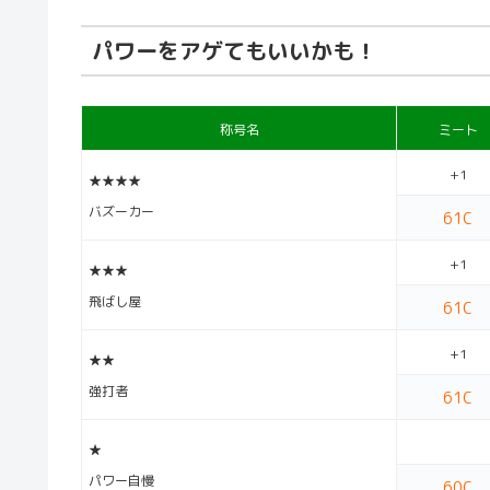
パワーをアゲてもいいかも！
称号名
ミート
+1
★★★★
バズーカー
61C
+1
★★★
飛ばし屋
61C
+1
★★
強打者
61C
★
パワー自慢
60C