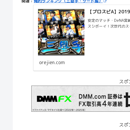
関連：
俺的ランキング（三塁手・サード編）
【プロスピA】201
安定のマッチ・DeNA
スシボーイ！次世代のス
orejien.com
スポ
スポ