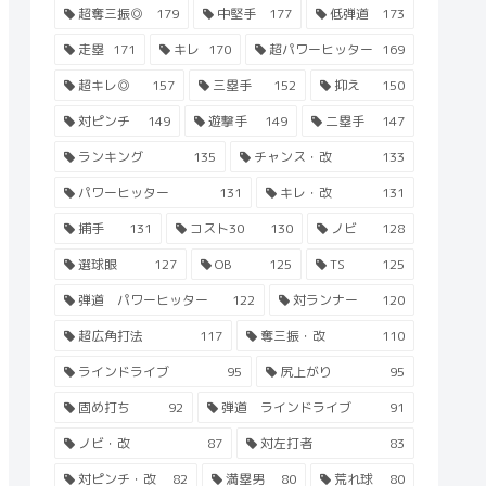
超奪三振◎
179
中堅手
177
低弾道
173
走塁
171
キレ
170
超パワーヒッター
169
超キレ◎
157
三塁手
152
抑え
150
対ピンチ
149
遊撃手
149
二塁手
147
ランキング
135
チャンス・改
133
パワーヒッター
131
キレ・改
131
捕手
131
コスト30
130
ノビ
128
選球眼
127
OB
125
TS
125
弾道 パワーヒッター
122
対ランナー
120
超広角打法
117
奪三振・改
110
ラインドライブ
95
尻上がり
95
固め打ち
92
弾道 ラインドライブ
91
ノビ・改
87
対左打者
83
対ピンチ・改
82
満塁男
80
荒れ球
80