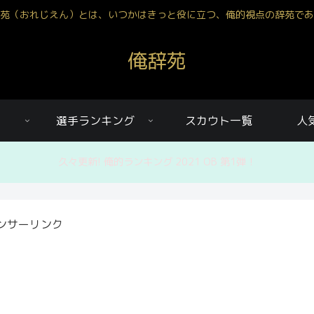
苑（おれじえん）とは、いつかはきっと役に立つ、俺的視点の辞苑であ
俺辞苑
選手ランキング
スカウト一覧
人
久々更新! 俺的ランキング 2021 OB 第1弾！
ンサーリンク