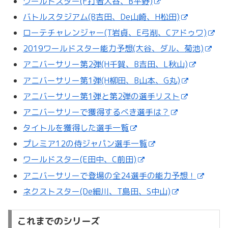
ワールドスター(F打者大谷、B平野)
バトルスタジアム(B吉田、De山崎、H松田)
ローテチャレンジャー(T岩貞、E弓削、Cアドゥワ)
2019ワールドスター能力予想(大谷、ダル、菊池)
アニバーサリー第2弾(H千賀、B吉田、L秋山)
アニバーサリー第1弾(H柳田、B山本、G丸)
アニバーサリー第1弾と第2弾の選手リスト
アニバーサリーで獲得するべき選手は？
タイトルを獲得した選手一覧
プレミア12の侍ジャパン選手一覧
ワールドスター(E田中、C前田)
アニバーサリーで登場の全24選手の能力予想！
ネクストスター(De細川、T島田、S中山)
これまでのシリーズ