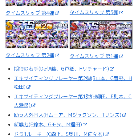
タイムスリップ 第3弾
タイムスリップ 第4弾
タイムスリップ 第2弾
タイムスリップ 第1弾
期待の若手(De伊藤、G戸郷、Hリチャード)
エキサイティングプレーヤー第2弾(B山本、G菅野、H
松田)
エキサイティングプレーヤー第1弾(H柳田、E則本、C
大瀬良)
助っ人外国人(Hムーア、Mジャクソン、Tサンズ)
新戦力(E鈴木、Gモタ、M福田)
ドラ1ルーキー(C森下、S奥川、M佐々木)