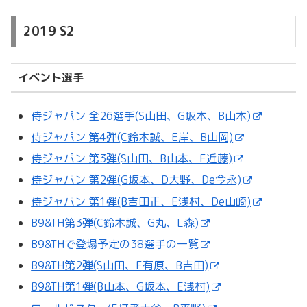
2019 S2
イベント選手
侍ジャパン 全26選手(S山田、G坂本、B山本)
侍ジャパン 第4弾(C鈴木誠、E岸、B山岡)
侍ジャパン 第3弾(S山田、B山本、F近藤)
侍ジャパン 第2弾(G坂本、D大野、De今永)
侍ジャパン 第1弾(B吉田正、E浅村、De山崎)
B9&TH第3弾(C鈴木誠、G丸、L森)
B9&THで登場予定の38選手の一覧
B9&TH第2弾(S山田、F有原、B吉田)
B9&TH第1弾(B山本、G坂本、E浅村)