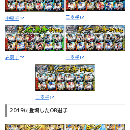
三塁手
中堅手
一塁手
右翼手
二塁手
2019に登場したOB選手