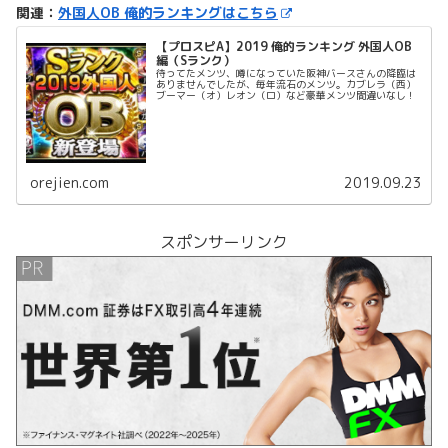
関連：
外国人OB 俺的ランキングはこちら
【プロスピA】2019 俺的ランキング 外国人OB
編（Sランク）
待ってたメンツ、噂になっていた阪神バースさんの降臨は
ありませんでしたが、毎年流石のメンツ。カブレラ（西）
ブーマー（オ）レオン（ロ）など豪華メンツ間違いなし！
orejien.com
2019.09.23
スポンサーリンク