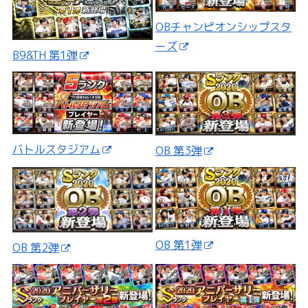
OBチャンピオンシップスタ
ーズ
B9&TH 第1弾
バトルスタジアム
OB 第3弾
OB 第1弾
OB 第2弾