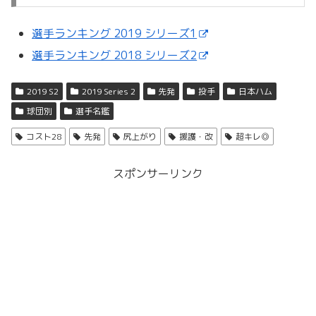
選手ランキング 2019 シリーズ1
選手ランキング 2018 シリーズ2
2019 S2
2019 Series 2
先発
投手
日本ハム
球団別
選手名鑑
コスト28
先発
尻上がり
援護・改
超キレ◎
スポンサーリンク