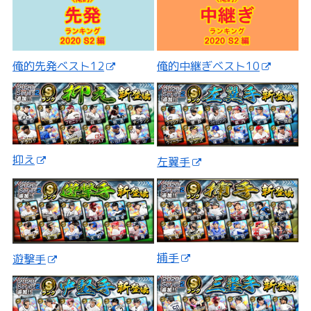
俺的先発ベスト12
俺的中継ぎベスト10
抑え
左翼手
捕手
遊撃手