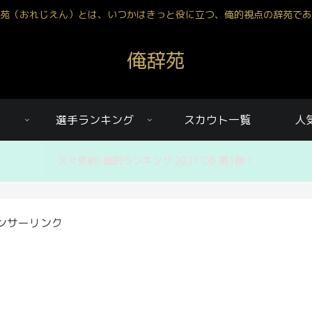
苑（おれじえん）とは、いつかはきっと役に立つ、俺的視点の辞苑であ
俺辞苑
選手ランキング
スカウト一覧
人
久々更新! 俺的ランキング 2021 OB 第1弾！
ンサーリンク