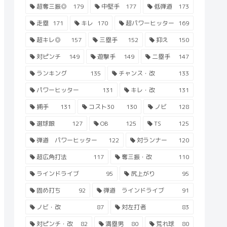
超奪三振◎
179
中堅手
177
低弾道
173
走塁
171
キレ
170
超パワーヒッター
169
超キレ◎
157
三塁手
152
抑え
150
対ピンチ
149
遊撃手
149
二塁手
147
ランキング
135
チャンス・改
133
パワーヒッター
131
キレ・改
131
捕手
131
コスト30
130
ノビ
128
選球眼
127
OB
125
TS
125
弾道 パワーヒッター
122
対ランナー
120
超広角打法
117
奪三振・改
110
ラインドライブ
95
尻上がり
95
固め打ち
92
弾道 ラインドライブ
91
ノビ・改
87
対左打者
83
対ピンチ・改
82
満塁男
80
荒れ球
80