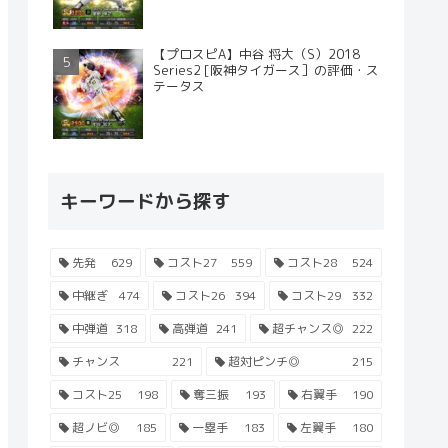
【プロスピA】中谷 将大（S）2018
Series2 [阪神タイガース］の評価・ス
テータス
キーワードから探す
先発
629
コスト27
559
コスト28
524
中継ぎ
474
コスト26
394
コスト29
332
中弾道
318
高弾道
241
超チャンス◎
222
チャンス
221
超対ピンチ◎
215
コスト25
198
奪三振
193
右翼手
190
超ノビ◎
185
一塁手
183
左翼手
180