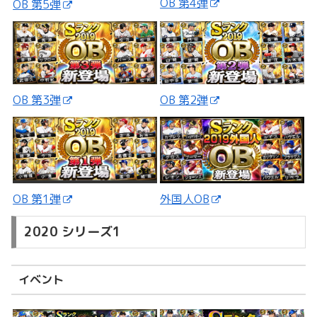
OB 第4弾
OB 第5弾
OB 第3弾
OB 第2弾
外国人OB
OB 第1弾
2020 シリーズ1
イベント