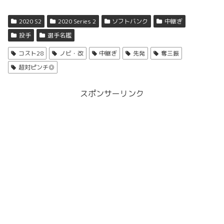
2020 S2
2020 Series 2
ソフトバンク
中継ぎ
投手
選手名鑑
コスト28
ノビ・改
中継ぎ
先発
奪三振
超対ピンチ◎
スポンサーリンク