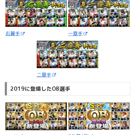
一塁手
右翼手
二塁手
2019に登場したOB選手