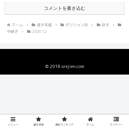
コメントを書き込む
ホーム
選手名鑑
ポジション別
投手
中継ぎ
2020 S2
© 2018 orejien.com
メニュー
選手検索
俺的ランキング
ホーム
サイドバー