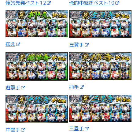
俺的先発ベスト12
俺的中継ぎベスト10
抑え
左翼手
捕手
遊撃手
三塁手
中堅手