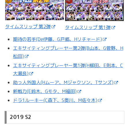
タイムスリップ 第2弾
タイムスリップ 第1弾
期待の若手(De伊藤、G戸郷、Hリチャード)
エキサイティングプレーヤー第2弾(B山本、G菅野、H
松田)
エキサイティングプレーヤー第1弾(H柳田、E則本、C
大瀬良)
助っ人外国人(Hムーア、Mジャクソン、Tサンズ)
新戦力(E鈴木、Gモタ、M福田)
ドラ1ルーキー(C森下、S奥川、M佐々木)
2019 S2