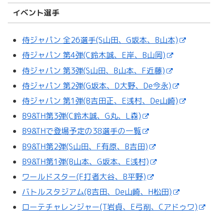
イベント選手
侍ジャパン 全26選手(S山田、G坂本、B山本)
侍ジャパン 第4弾(C鈴木誠、E岸、B山岡)
侍ジャパン 第3弾(S山田、B山本、F近藤)
侍ジャパン 第2弾(G坂本、D大野、De今永)
侍ジャパン 第1弾(B吉田正、E浅村、De山崎)
B9&TH第3弾(C鈴木誠、G丸、L森)
B9&THで登場予定の38選手の一覧
B9&TH第2弾(S山田、F有原、B吉田)
B9&TH第1弾(B山本、G坂本、E浅村)
ワールドスター(F打者大谷、B平野)
バトルスタジアム(B吉田、De山崎、H松田)
ローテチャレンジャー(T岩貞、E弓削、Cアドゥワ)