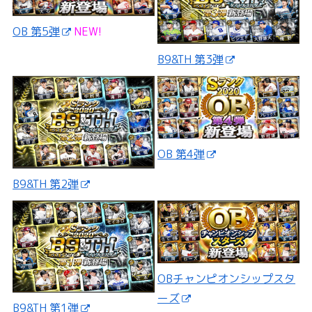
OB 第5弾
NEW!
B9&TH 第3弾
OB 第4弾
B9&TH 第2弾
OBチャンピオンシップスタ
ーズ
B9&TH 第1弾