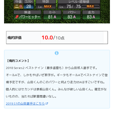
10.0
/
俺的評価
10点
【俺的コメント】
2018 Series2 ベストナイン（最多盗塁も）から山田哲人選手です。
オールAで、しかもやばいぜ数字が。ギータもオールAでベストナインで登
場予定ですが、山田くんのこのパワーと何より走力83Aはすごいですね。
個人的にはセカンドは鉄板山田くん。みんなが欲しい山田くん。確定がな
いものの、当たれば歓喜間違いなし。
2019 S1の山田選手はこちら