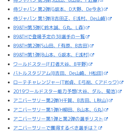
侍ジャパン 第3弾(S山田、B山本、F近藤)
侍ジャパン 第2弾(G坂本、D大野、De今永)
侍ジャパン 第1弾(B吉田正、E浅村、De山崎)
B9&TH第3弾(C鈴木誠、G丸、L森)
B9&THで登場予定の38選手の一覧
B9&TH第2弾(S山田、F有原、B吉田)
B9&TH第1弾(B山本、G坂本、E浅村)
ワールドスター(F打者大谷、B平野)
バトルスタジアム(B吉田、De山崎、H松田)
ローテチャレンジャー(T岩貞、E弓削、Cアドゥワ)
2019ワールドスター能力予想(大谷、ダル、菊池)
アニバーサリー第2弾(H千賀、B吉田、L秋山)
アニバーサリー第1弾(H柳田、B山本、G丸)
アニバーサリー第1弾と第2弾の選手リスト
アニバーサリーで獲得するべき選手は？