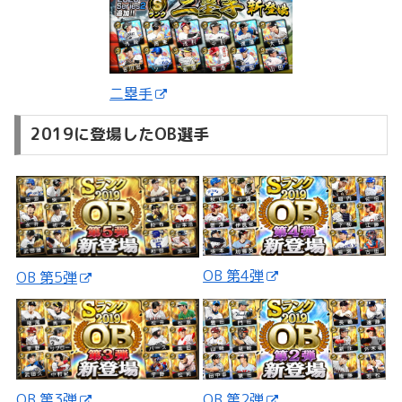
二塁手
2019に登場したOB選手
OB 第4弾
OB 第5弾
OB 第3弾
OB 第2弾