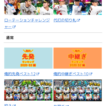
ローテーションチャレンジ
代打の切り札
ャー
通常
俺的先発ベスト12
俺的中継ぎベスト10
抑え