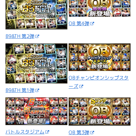
OB 第4弾
B9&TH 第2弾
OBチャンピオンシップスタ
ーズ
B9&TH 第1弾
バトルスタジアム
OB 第3弾