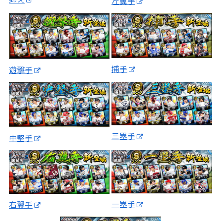
左翼手
捕手
遊撃手
三塁手
中堅手
一塁手
右翼手