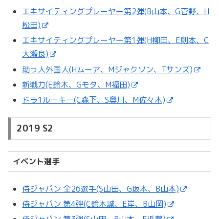
エキサイティングプレーヤー第2弾(B山本、G菅野、H
松田)
エキサイティングプレーヤー第1弾(H柳田、E則本、C
大瀬良)
助っ人外国人(Hムーア、Mジャクソン、Tサンズ)
新戦力(E鈴木、Gモタ、M福田)
ドラ1ルーキー(C森下、S奥川、M佐々木)
2019 S2
イベント選手
侍ジャパン 全26選手(S山田、G坂本、B山本)
侍ジャパン 第4弾(C鈴木誠、E岸、B山岡)