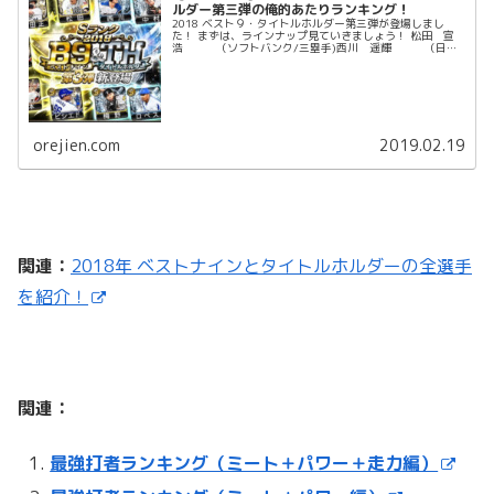
ルダー第三弾の俺的あたりランキング！
2018 ベスト９・タイトルホルダー第三弾が登場しまし
た！ まずは、ラインナップ見ていきましょう！ 松田 宣
浩 （ソフトバンク/三塁手)西川 遥輝 （日本
ハム/中堅手）吉田 正尚 （オリックス/左翼手）中
村 奨吾 （...
orejien.com
2019.02.19
関連：
2018年 ベストナインとタイトルホルダーの全選手
を紹介！
関連：
最強打者ランキング（ミート＋パワー＋走力編）