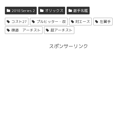
2018 Series 2
オリックス
選手名鑑
コスト27
プルヒッター・改
対エース
左翼手
弾道 アーチスト
超アーチスト
スポンサーリンク