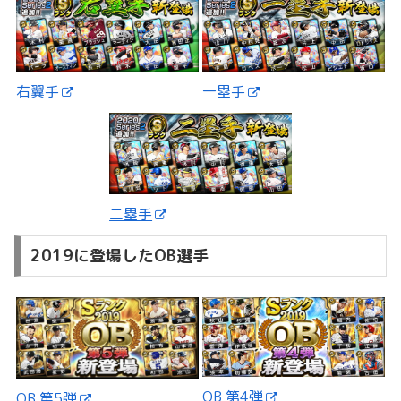
一塁手
右翼手
二塁手
2019に登場したOB選手
OB 第4弾
OB 第5弾