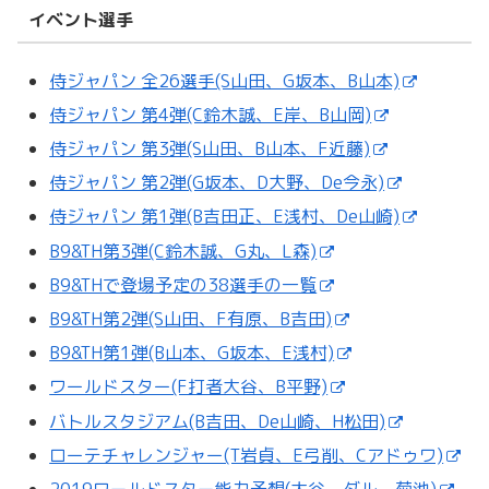
イベント選手
侍ジャパン 全26選手(S山田、G坂本、B山本)
侍ジャパン 第4弾(C鈴木誠、E岸、B山岡)
侍ジャパン 第3弾(S山田、B山本、F近藤)
侍ジャパン 第2弾(G坂本、D大野、De今永)
侍ジャパン 第1弾(B吉田正、E浅村、De山崎)
B9&TH第3弾(C鈴木誠、G丸、L森)
B9&THで登場予定の38選手の一覧
B9&TH第2弾(S山田、F有原、B吉田)
B9&TH第1弾(B山本、G坂本、E浅村)
ワールドスター(F打者大谷、B平野)
バトルスタジアム(B吉田、De山崎、H松田)
ローテチャレンジャー(T岩貞、E弓削、Cアドゥワ)
2019ワールドスター能力予想(大谷、ダル、菊池)