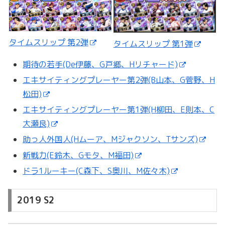
タイムスリップ 第2弾
タイムスリップ 第1弾
期待の若手(De伊藤、G戸郷、Hリチャード)
エキサイティングプレーヤー第2弾(B山本、G菅野、H
松田)
エキサイティングプレーヤー第1弾(H柳田、E則本、C
大瀬良)
助っ人外国人(Hムーア、Mジャクソン、Tサンズ)
新戦力(E鈴木、Gモタ、M福田)
ドラ1ルーキー(C森下、S奥川、M佐々木)
2019 S2