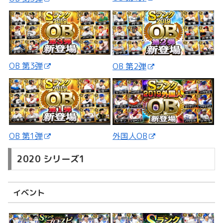
OB 第3弾
OB 第2弾
外国人OB
OB 第1弾
2020 シリーズ1
イベント