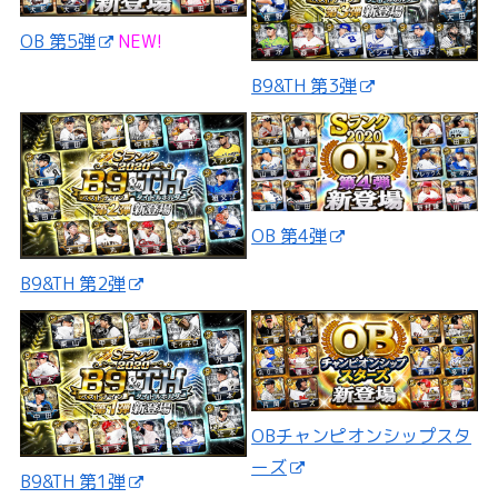
OB 第5弾
NEW!
B9&TH 第3弾
OB 第4弾
B9&TH 第2弾
OBチャンピオンシップスタ
ーズ
B9&TH 第1弾