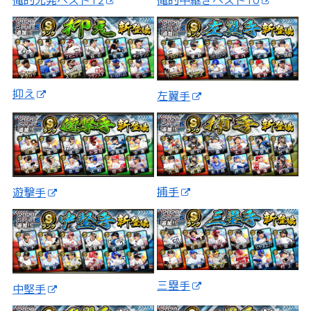
俺的先発ベスト12
俺的中継ぎベスト10
抑え
左翼手
捕手
遊撃手
三塁手
中堅手