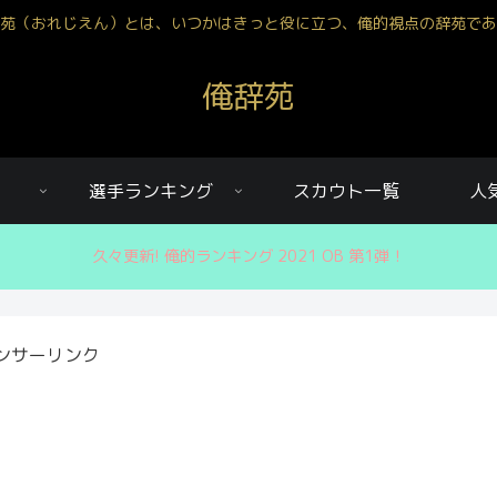
苑（おれじえん）とは、いつかはきっと役に立つ、俺的視点の辞苑であ
俺辞苑
選手ランキング
スカウト一覧
人
久々更新! 俺的ランキング 2021 OB 第1弾！
ンサーリンク