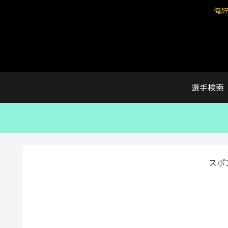
俺辞
選手検索
スポ