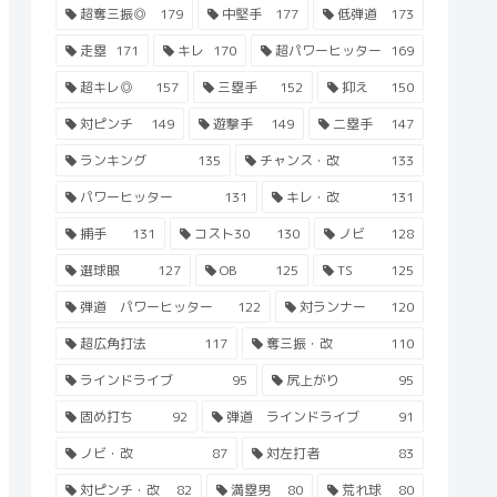
超奪三振◎
179
中堅手
177
低弾道
173
走塁
171
キレ
170
超パワーヒッター
169
超キレ◎
157
三塁手
152
抑え
150
対ピンチ
149
遊撃手
149
二塁手
147
ランキング
135
チャンス・改
133
パワーヒッター
131
キレ・改
131
捕手
131
コスト30
130
ノビ
128
選球眼
127
OB
125
TS
125
弾道 パワーヒッター
122
対ランナー
120
超広角打法
117
奪三振・改
110
ラインドライブ
95
尻上がり
95
固め打ち
92
弾道 ラインドライブ
91
ノビ・改
87
対左打者
83
対ピンチ・改
82
満塁男
80
荒れ球
80