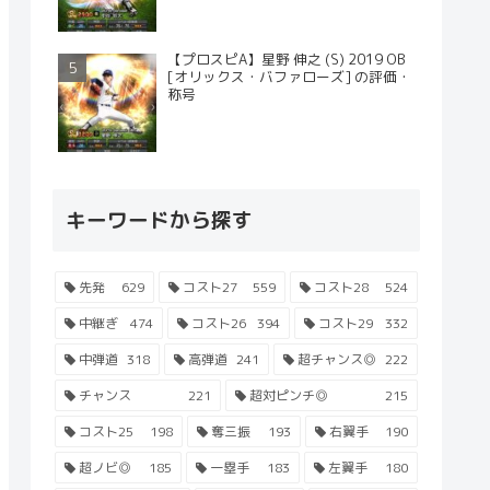
【プロスピA】星野 伸之 (S) 2019 OB
[オリックス・バファローズ] の評価・
称号
キーワードから探す
先発
629
コスト27
559
コスト28
524
中継ぎ
474
コスト26
394
コスト29
332
中弾道
318
高弾道
241
超チャンス◎
222
チャンス
221
超対ピンチ◎
215
コスト25
198
奪三振
193
右翼手
190
超ノビ◎
185
一塁手
183
左翼手
180