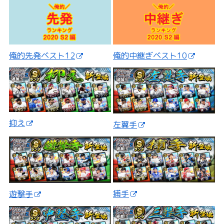
俺的先発ベスト12
俺的中継ぎベスト10
抑え
左翼手
捕手
遊撃手