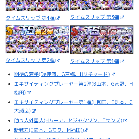
タイムスリップ 第3弾
タイムスリップ 第4弾
タイムスリップ 第2弾
タイムスリップ 第1弾
期待の若手(De伊藤、G戸郷、Hリチャード)
エキサイティングプレーヤー第2弾(B山本、G菅野、H
松田)
エキサイティングプレーヤー第1弾(H柳田、E則本、C
大瀬良)
助っ人外国人(Hムーア、Mジャクソン、Tサンズ)
新戦力(E鈴木、Gモタ、M福田)