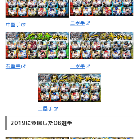
三塁手
中堅手
一塁手
右翼手
二塁手
2019に登場したOB選手