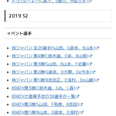
ドラ1ルーキー(C森下、S奥川、M佐々木)
2019 S2
イベント選手
侍ジャパン 全26選手(S山田、G坂本、B山本)
侍ジャパン 第4弾(C鈴木誠、E岸、B山岡)
侍ジャパン 第3弾(S山田、B山本、F近藤)
侍ジャパン 第2弾(G坂本、D大野、De今永)
侍ジャパン 第1弾(B吉田正、E浅村、De山崎)
B9&TH第3弾(C鈴木誠、G丸、L森)
B9&THで登場予定の38選手の一覧
B9&TH第2弾(S山田、F有原、B吉田)
B9&TH第1弾(B山本、G坂本、E浅村)