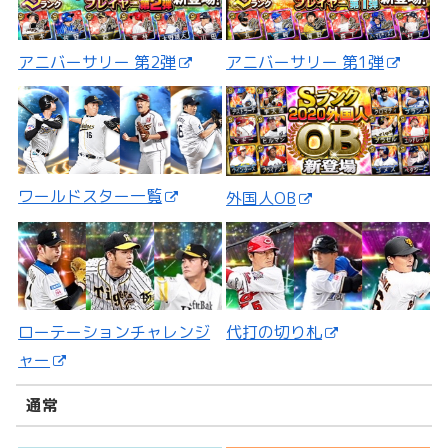
アニバーサリー 第2弾
アニバーサリー 第1弾
ワールドスター一覧
外国人OB
ローテーションチャレンジ
代打の切り札
ャー
通常