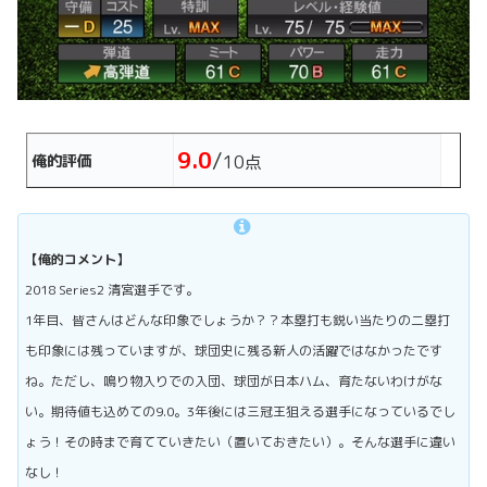
9.0
/
俺的評価
10点
【俺的コメント】
2018 Series2 清宮選手です。
1年目、皆さんはどんな印象でしょうか？？本塁打も鋭い当たりの二塁打
も印象には残っていますが、球団史に残る新人の活躍ではなかったです
ね。ただし、鳴り物入りでの入団、球団が日本ハム、育たないわけがな
い。期待値も込めての9.0。3年後には三冠王狙える選手になっているでし
ょう！その時まで育てていきたい（置いておきたい）。そんな選手に違い
なし！