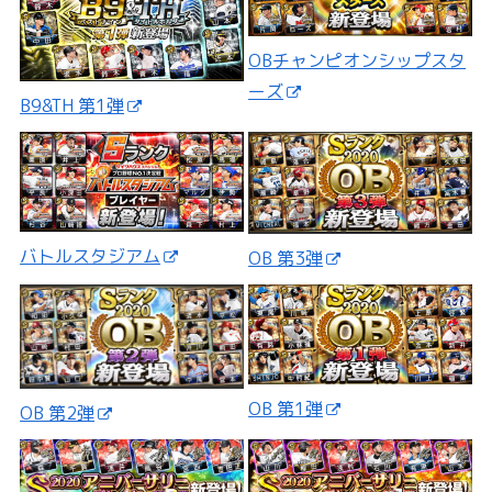
OBチャンピオンシップスタ
ーズ
B9&TH 第1弾
バトルスタジアム
OB 第3弾
OB 第1弾
OB 第2弾