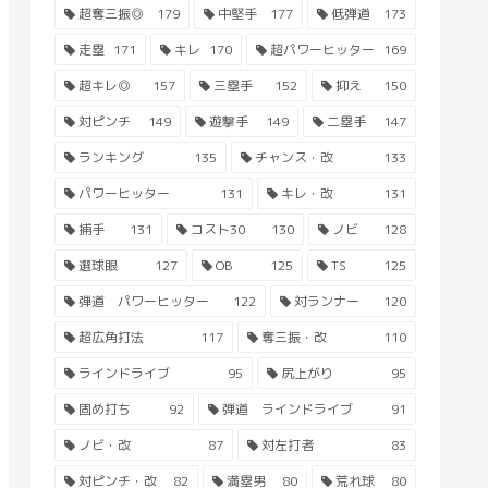
超奪三振◎
179
中堅手
177
低弾道
173
走塁
171
キレ
170
超パワーヒッター
169
超キレ◎
157
三塁手
152
抑え
150
対ピンチ
149
遊撃手
149
二塁手
147
ランキング
135
チャンス・改
133
パワーヒッター
131
キレ・改
131
捕手
131
コスト30
130
ノビ
128
選球眼
127
OB
125
TS
125
弾道 パワーヒッター
122
対ランナー
120
超広角打法
117
奪三振・改
110
ラインドライブ
95
尻上がり
95
固め打ち
92
弾道 ラインドライブ
91
ノビ・改
87
対左打者
83
対ピンチ・改
82
満塁男
80
荒れ球
80