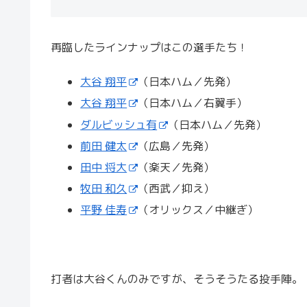
再臨したラインナップはこの選手たち！
大谷 翔平
（日本ハム／先発）
大谷 翔平
（日本ハム／右翼手）
ダルビッシュ有
（日本ハム／先発）
前田 健太
（広島／先発）
田中 将大
（楽天／先発）
牧田 和久
（西武／抑え）
平野 佳寿
（オリックス／中継ぎ）
打者は大谷くんのみですが、そうそうたる投手陣。