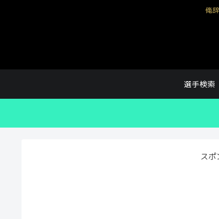
俺辞
選手検索
スポ