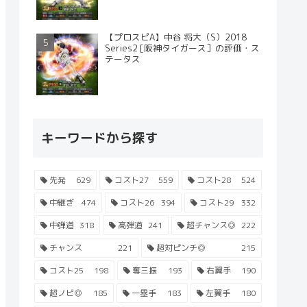
【プロスピA】中谷 将大（S）2018
Series2 [阪神タイガース］の評価・ス
テータス
キーワードから探す
先発
629
コスト27
559
コスト28
524
中継ぎ
474
コスト26
394
コスト29
332
中弾道
318
高弾道
241
超チャンス◎
222
チャンス
221
超対ピンチ◎
215
コスト25
198
奪三振
193
右翼手
190
超ノビ◎
185
一塁手
183
左翼手
180