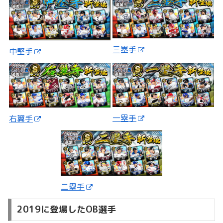
三塁手
中堅手
一塁手
右翼手
二塁手
2019に登場したOB選手