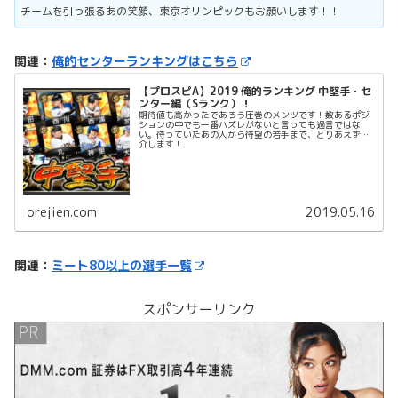
チームを引っ張るあの笑顔、東京オリンピックもお願いします！！
関連：
俺的センターランキングはこちら
【プロスピA】2019 俺的ランキング 中堅手・セ
ンター編（Sランク）！
期待値も高かったであろう圧巻のメンツです！数あるポジ
ションの中でも一番ハズレがないと言っても過言ではな
い。待っていたあの人から待望の若手まで、とりあえず紹
介します！
orejien.com
2019.05.16
関連：
ミート80以上の選手一覧
スポンサーリンク