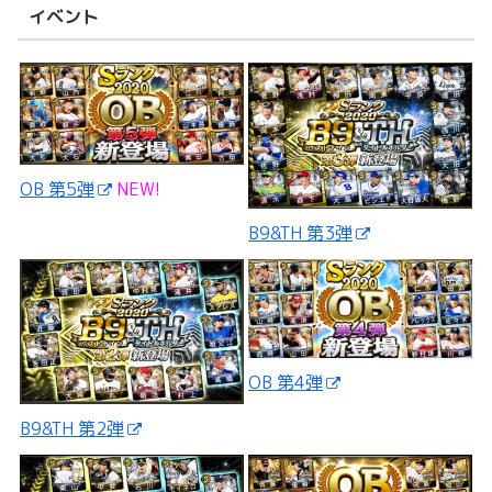
イベント
OB 第5弾
NEW!
B9&TH 第3弾
OB 第4弾
B9&TH 第2弾