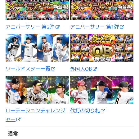
アニバーサリー 第2弾
アニバーサリー 第1弾
ワールドスター一覧
外国人OB
ローテーションチャレンジ
代打の切り札
ャー
通常