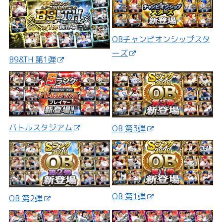
OBチャンピオンシップスタ
ーズ
B9&TH 第1弾
バトルスタジアム
OB 第3弾
OB 第1弾
OB 第2弾