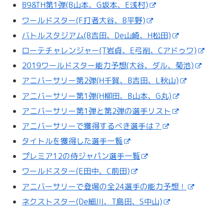
B9&TH第1弾(B山本、G坂本、E浅村)
ワールドスター(F打者大谷、B平野)
バトルスタジアム(B吉田、De山崎、H松田)
ローテチャレンジャー(T岩貞、E弓削、Cアドゥワ)
2019ワールドスター能力予想(大谷、ダル、菊池)
アニバーサリー第2弾(H千賀、B吉田、L秋山)
アニバーサリー第1弾(H柳田、B山本、G丸)
アニバーサリー第1弾と第2弾の選手リスト
アニバーサリーで獲得するべき選手は？
タイトルを獲得した選手一覧
プレミア12の侍ジャパン選手一覧
ワールドスター(E田中、C前田)
アニバーサリーで登場の全24選手の能力予想！
ネクストスター(De細川、T島田、S中山)