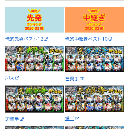
俺的先発ベスト12
俺的中継ぎベスト10
抑え
左翼手
捕手
遊撃手