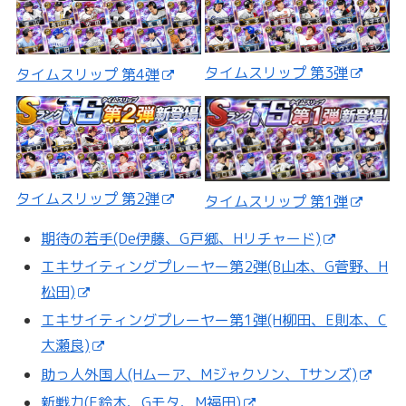
タイムスリップ 第3弾
タイムスリップ 第4弾
タイムスリップ 第2弾
タイムスリップ 第1弾
期待の若手(De伊藤、G戸郷、Hリチャード)
エキサイティングプレーヤー第2弾(B山本、G菅野、H
松田)
エキサイティングプレーヤー第1弾(H柳田、E則本、C
大瀬良)
助っ人外国人(Hムーア、Mジャクソン、Tサンズ)
新戦力(E鈴木、Gモタ、M福田)