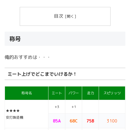
目次
称号
俺的おすすめは・・・
ミート上げでどこまでいけるか！
称号名
ミート
パワー
走力
スピリッツ
+3
+1
★★★★
安打製造機
85A
68C
75B
3100