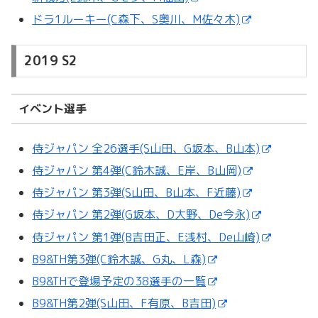
ドラ1ルーキー(C森下、S奥川、M佐々木)
2019 S2
イベント選手
侍ジャパン 全26選手(S山田、G坂本、B山本)
侍ジャパン 第4弾(C鈴木誠、E岸、B山岡)
侍ジャパン 第3弾(S山田、B山本、F近藤)
侍ジャパン 第2弾(G坂本、D大野、De今永)
侍ジャパン 第1弾(B吉田正、E浅村、De山崎)
B9&TH第3弾(C鈴木誠、G丸、L森)
B9&THで登場予定の38選手の一覧
B9&TH第2弾(S山田、F有原、B吉田)