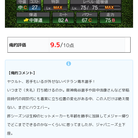
9.5
/
俺的評価
10点
【俺的コメント】
ヤクルト、若手もいるが外せないベテラン青木選手
！
いつまで（失礼）打ち続けるのか。阪神鳥谷選手や田中浩康さんなど早稲
田時代の同世代にも着実に立ち位置の変化がある中、この人だけは絶え間
ない、まさにハウエバー。
昨シーズンは生粋のヒットメーカーも年齢を勝手に加味してメジャー帰り
でどこまでできるのかなーくらいに思ってましたが、ジャパニーズ土下
座。