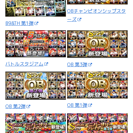
OBチャンピオンシップスタ
ーズ
B9&TH 第1弾
バトルスタジアム
OB 第3弾
OB 第1弾
OB 第2弾