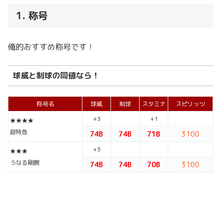
1. 称号
俺的おすすめ称号です！
球威と制球の同値なら！
称号名
球威
制球
スタミナ
スピリッツ
+3
+1
★★★★
超特急
74B
74B
71B
3100
+3
★★★
うなる剛腕
74B
74B
70B
3100