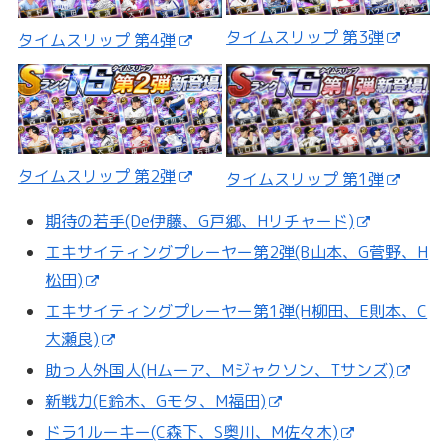
タイムスリップ 第3弾
タイムスリップ 第4弾
タイムスリップ 第2弾
タイムスリップ 第1弾
期待の若手(De伊藤、G戸郷、Hリチャード)
エキサイティングプレーヤー第2弾(B山本、G菅野、H
松田)
エキサイティングプレーヤー第1弾(H柳田、E則本、C
大瀬良)
助っ人外国人(Hムーア、Mジャクソン、Tサンズ)
新戦力(E鈴木、Gモタ、M福田)
ドラ1ルーキー(C森下、S奥川、M佐々木)