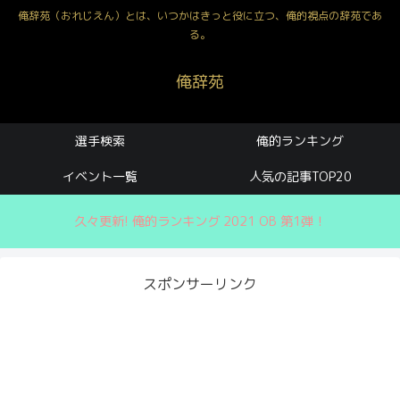
俺辞苑（おれじえん）とは、いつかはきっと役に立つ、俺的視点の辞苑であ
る。
俺辞苑
選手検索
俺的ランキング
イベント一覧
人気の記事TOP20
久々更新! 俺的ランキング 2021 OB 第1弾！
スポンサーリンク