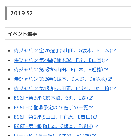
2019 S2
イベント選手
侍ジャパン 全26選手(S山田、G坂本、B山本)
侍ジャパン 第4弾(C鈴木誠、E岸、B山岡)
侍ジャパン 第3弾(S山田、B山本、F近藤)
侍ジャパン 第2弾(G坂本、D大野、De今永)
侍ジャパン 第1弾(B吉田正、E浅村、De山崎)
B9&TH第3弾(C鈴木誠、G丸、L森)
B9&THで登場予定の38選手の一覧
B9&TH第2弾(S山田、F有原、B吉田)
B9&TH第1弾(B山本、G坂本、E浅村)
ワールドスター(F打者大谷、B平野)