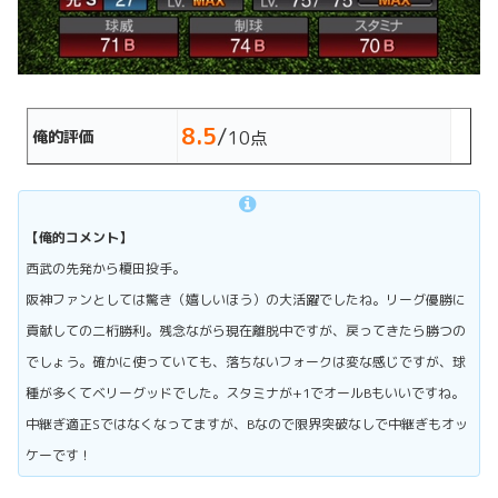
8.5
/
俺的評価
10点
【俺的コメント】
西武の先発から榎田投手。
阪神ファンとしては驚き（嬉しいほう）の大活躍でしたね。リーグ優勝に
貢献しての二桁勝利。残念ながら現在離脱中ですが、戻ってきたら勝つの
でしょう。確かに使っていても、落ちないフォークは変な感じですが、球
種が多くてベリーグッドでした。スタミナが+1でオールBもいいですね。
中継ぎ適正Sではなくなってますが、Bなので限界突破なしで中継ぎもオッ
ケーです！