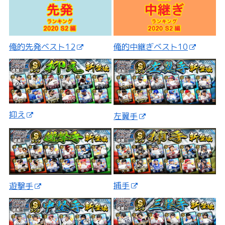
俺的先発ベスト12
俺的中継ぎベスト10
抑え
左翼手
捕手
遊撃手