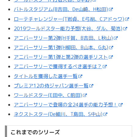
バトルスタジアム(B吉田、De山崎、H松田)
ローテチャレンジャー(T岩貞、E弓削、Cアドゥワ)
2019ワールドスター能力予想(大谷、ダル、菊池)
アニバーサリー第2弾(H千賀、B吉田、L秋山)
アニバーサリー第1弾(H柳田、B山本、G丸)
アニバーサリー第1弾と第2弾の選手リスト
アニバーサリーで獲得するべき選手は？
タイトルを獲得した選手一覧
プレミア12の侍ジャパン選手一覧
ワールドスター(E田中、C前田)
アニバーサリーで登場の全24選手の能力予想！
ネクストスター(De細川、T島田、S中山)
これまでのシリーズ