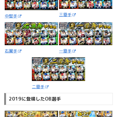
三塁手
中堅手
一塁手
右翼手
二塁手
2019に登場したOB選手