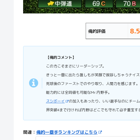
8.5
俺的評価
【俺的コメント】
この方こそまさにリーダーシップ。
きっと一塁に出たら誰しもが笑顔で挨拶しちゃうナイス
死球後のファーストでのやり取り、人間力を感じます。
能力的には全同値も可能なMr.内野手。
スシボーイ
の加入もあったり、いい選手なのにチーム
界突破4まで行ければ内野はどこでも守れて必ず重宝す
関連：
俺的一塁手ランキングはこちら