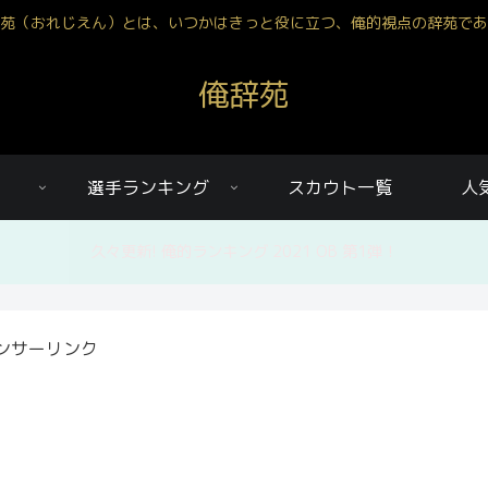
苑（おれじえん）とは、いつかはきっと役に立つ、俺的視点の辞苑であ
俺辞苑
選手ランキング
スカウト一覧
人
久々更新! 俺的ランキング 2021 OB 第1弾！
ンサーリンク