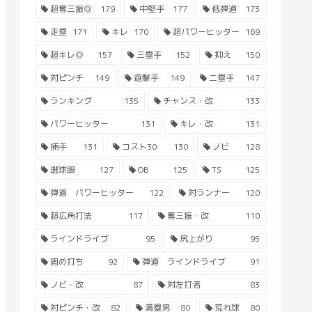
超奪三振◎
179
中堅手
177
低弾道
173
走塁
171
キレ
170
超パワーヒッター
169
超キレ◎
157
三塁手
152
抑え
150
対ピンチ
149
遊撃手
149
二塁手
147
ランキング
135
チャンス・改
133
パワーヒッター
131
キレ・改
131
捕手
131
コスト30
130
ノビ
128
選球眼
127
OB
125
TS
125
弾道 パワーヒッター
122
対ランナー
120
超広角打法
117
奪三振・改
110
ラインドライブ
95
尻上がり
95
固め打ち
92
弾道 ラインドライブ
91
ノビ・改
87
対左打者
83
対ピンチ・改
82
満塁男
80
荒れ球
80