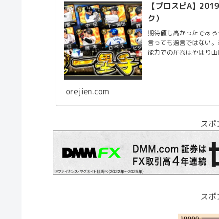
【プロスピA】201
ク）
期待値も高かったであろ
言っても過言ではない。
能力での圧巻はやはり山
orejien.com
スポ
スポ