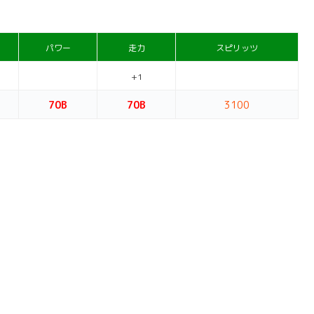
パワー
走力
スピリッツ
+1
70B
70B
3100