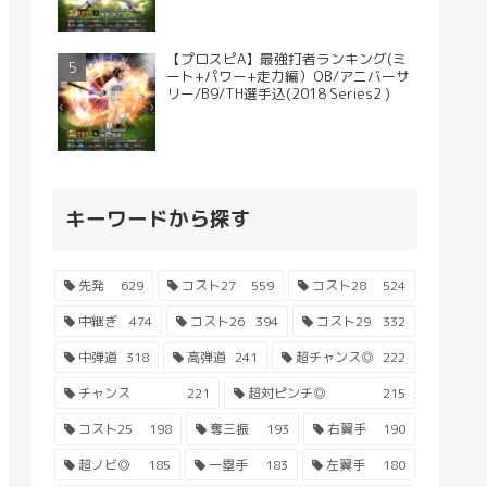
【プロスピA】最強打者ランキング(ミ
ート+パワー+走力編）OB/アニバーサ
リー/B9/TH選手込(2018 Series2 )
キーワードから探す
先発
629
コスト27
559
コスト28
524
中継ぎ
474
コスト26
394
コスト29
332
中弾道
318
高弾道
241
超チャンス◎
222
チャンス
221
超対ピンチ◎
215
コスト25
198
奪三振
193
右翼手
190
超ノビ◎
185
一塁手
183
左翼手
180