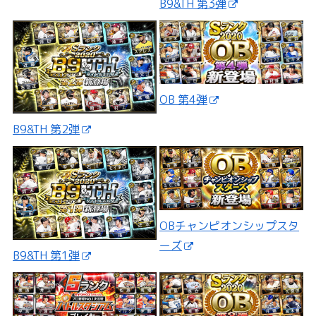
B9&TH 第3弾
OB 第4弾
B9&TH 第2弾
OBチャンピオンシップスタ
ーズ
B9&TH 第1弾