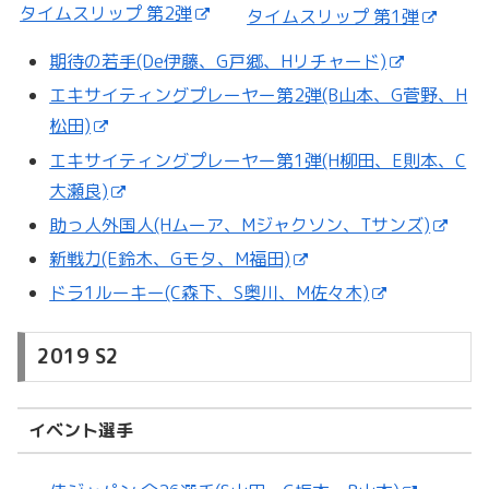
タイムスリップ 第2弾
タイムスリップ 第1弾
期待の若手(De伊藤、G戸郷、Hリチャード)
エキサイティングプレーヤー第2弾(B山本、G菅野、H
松田)
エキサイティングプレーヤー第1弾(H柳田、E則本、C
大瀬良)
助っ人外国人(Hムーア、Mジャクソン、Tサンズ)
新戦力(E鈴木、Gモタ、M福田)
ドラ1ルーキー(C森下、S奥川、M佐々木)
2019 S2
イベント選手