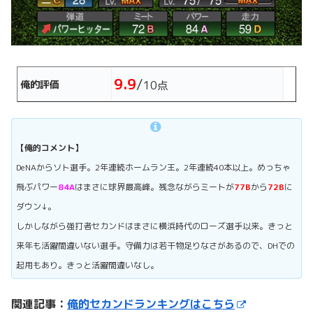
9.9
/
俺的評価
10点
【俺的コメント】
DeNAからソト選手。2年連続ホームラン王。2年連続40本以上。めっちゃ
飛ぶパワー
84A
はまさに球界最高峰。残念ながらミートが
77B
から
72B
に
ダウン↓。
しかしながら強打者セカンドはまさに横浜時代のローズ選手以来。きっと
来年も活躍間違いない選手。守備力は若干物足りなさがあるので、DHでの
起用もあり。きっと活躍間違いなし。
関連記事：
俺的セカンドランキングはこちら