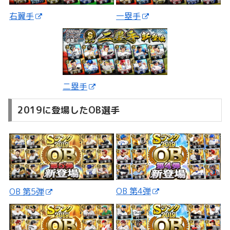
一塁手
右翼手
二塁手
2019に登場したOB選手
OB 第4弾
OB 第5弾