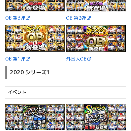
OB 第3弾
OB 第2弾
外国人OB
OB 第1弾
2020 シリーズ1
イベント