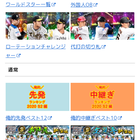
ワールドスター一覧
外国人OB
ローテーションチャレンジ
代打の切り札
ャー
通常
俺的先発ベスト12
俺的中継ぎベスト10