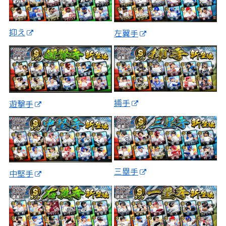
抑え
左翼手
捕手
遊撃手
三塁手
中堅手