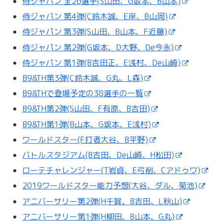
侍ジャパン 全26選手(S山田、G坂本、B山本)
侍ジャパン 第4弾(C鈴木誠、E岸、B山岡)
侍ジャパン 第3弾(S山田、B山本、F近藤)
侍ジャパン 第2弾(G坂本、D大野、De今永)
侍ジャパン 第1弾(B吉田正、E浅村、De山崎)
B9&TH第3弾(C鈴木誠、G丸、L森)
B9&THで登場予定の38選手の一覧
B9&TH第2弾(S山田、F有原、B吉田)
B9&TH第1弾(B山本、G坂本、E浅村)
ワールドスター(F打者大谷、B平野)
バトルスタジアム(B吉田、De山崎、H松田)
ローテチャレンジャー(T岩貞、E弓削、Cアドゥワ)
2019ワールドスター能力予想(大谷、ダル、菊池)
アニバーサリー第2弾(H千賀、B吉田、L秋山)
アニバーサリー第1弾(H柳田、B山本、G丸)