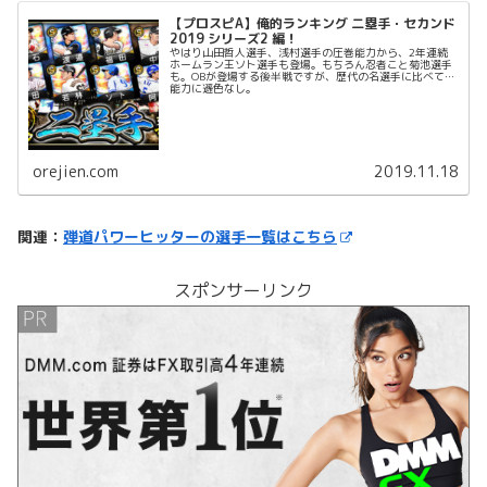
【プロスピA】俺的ランキング 二塁手・セカンド
2019 シリーズ2 編！
やはり山田哲人選手、浅村選手の圧巻能力から、2年連続
ホームラン王ソト選手も登場。もちろん忍者こと菊池選手
も。OBが登場する後半戦ですが、歴代の名選手に比べても
能力に遜色なし。
orejien.com
2019.11.18
関連：
弾道パワーヒッターの選手一覧はこちら
スポンサーリンク