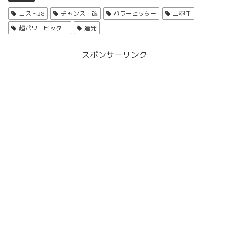
コスト28
チャンス・改
パワーヒッター
二塁手
超パワーヒッター
連発
スポンサーリンク