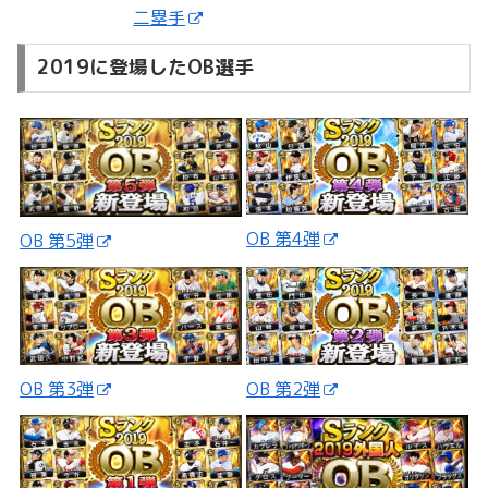
二塁手
2019に登場したOB選手
OB 第4弾
OB 第5弾
OB 第3弾
OB 第2弾