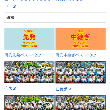
ャー
通常
俺的先発ベスト12
俺的中継ぎベスト10
抑え
左翼手