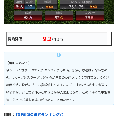
9.2
/
俺的評価
10点
【俺的コメント】
今シーズンまた日本ハムにカムバックした吉川投手。球種は少ないもの
の、Dカーブとスラーブはどちらが来るのか迷った時点で打てないくらい
の魔球感。投げた時にも魔球感あります。ただ、球威と決め球は素晴らし
いですが、どこまで使いこなせるかが人によるかも。この当時でも中継ぎ
適正があれば重宝間違いだったのにと思います。
関連：
TS第6弾の俺的ランキング