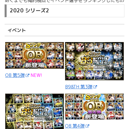
あくまでも俺的視点でイベント選手をランキングしたもの
2020 シリーズ2
イベント
OB 第5弾
NEW!
B9&TH 第3弾
OB 第4弾