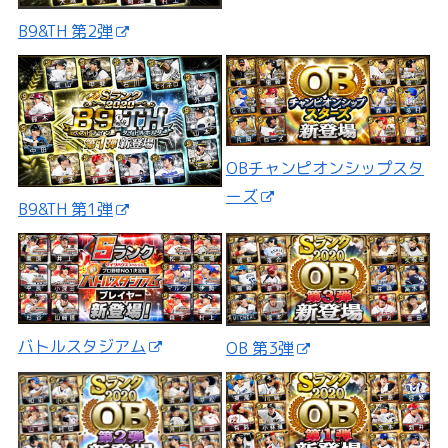
B9&TH 第2弾
OBチャンピオンシップスタ
ーズ
B9&TH 第1弾
バトルスタジアム
OB 第3弾