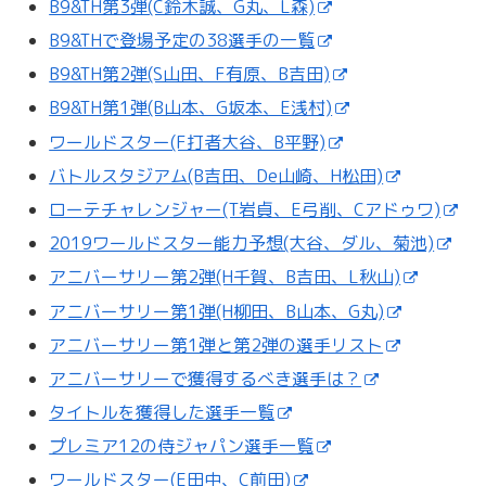
B9&TH第3弾(C鈴木誠、G丸、L森)
B9&THで登場予定の38選手の一覧
B9&TH第2弾(S山田、F有原、B吉田)
B9&TH第1弾(B山本、G坂本、E浅村)
ワールドスター(F打者大谷、B平野)
バトルスタジアム(B吉田、De山崎、H松田)
ローテチャレンジャー(T岩貞、E弓削、Cアドゥワ)
2019ワールドスター能力予想(大谷、ダル、菊池)
アニバーサリー第2弾(H千賀、B吉田、L秋山)
アニバーサリー第1弾(H柳田、B山本、G丸)
アニバーサリー第1弾と第2弾の選手リスト
アニバーサリーで獲得するべき選手は？
タイトルを獲得した選手一覧
プレミア12の侍ジャパン選手一覧
ワールドスター(E田中、C前田)