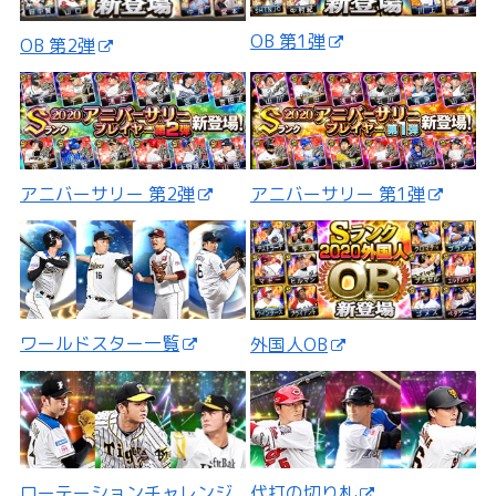
OB 第1弾
OB 第2弾
アニバーサリー 第2弾
アニバーサリー 第1弾
ワールドスター一覧
外国人OB
ローテーションチャレンジ
代打の切り札