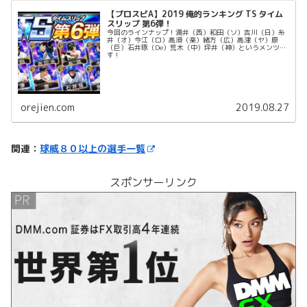
【プロスピA】2019 俺的ランキング TS タイム
スリップ 第6弾！
今回のラインナップ！涌井（西）和田（ソ）吉川（日）糸
井（オ）今江（ロ）高須（楽）緒方（広）高津（ヤ）原
（巨）石井琢（De）荒木（中）坪井（神）というメンツで
す！
orejien.com
2019.08.27
関連：
球威８０以上の選手一覧
スポンサーリンク