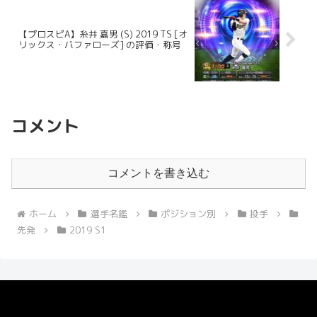
【プロスピA】糸井 嘉男 (S) 2019 TS [オ
リックス・バファローズ] の評価・称号
コメント
コメントを書き込む
ホーム
選手名鑑
ポジション別
投手
先発
2019 S1