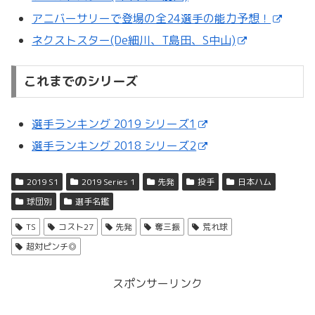
アニバーサリーで登場の全24選手の能力予想！
ネクストスター(De細川、T島田、S中山)
これまでのシリーズ
選手ランキング 2019 シリーズ1
選手ランキング 2018 シリーズ2
2019 S1
2019 Series 1
先発
投手
日本ハム
球団別
選手名鑑
TS
コスト27
先発
奪三振
荒れ球
超対ピンチ◎
スポンサーリンク