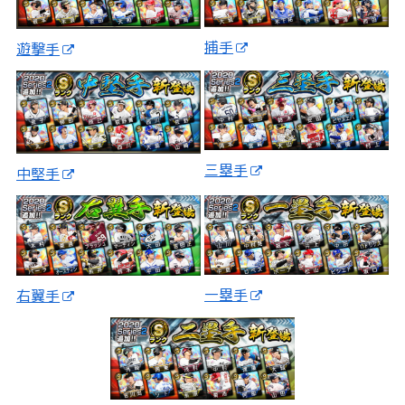
捕手
遊撃手
三塁手
中堅手
一塁手
右翼手