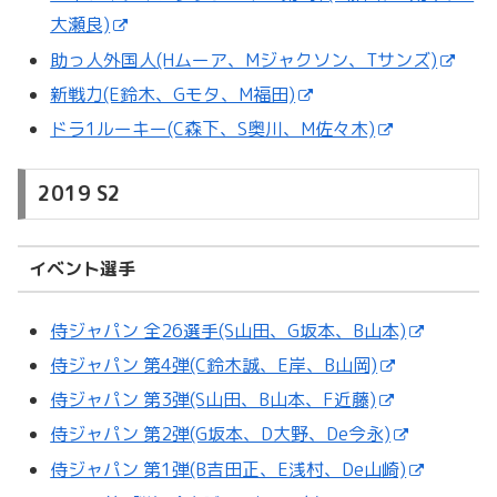
大瀬良)
助っ人外国人(Hムーア、Mジャクソン、Tサンズ)
新戦力(E鈴木、Gモタ、M福田)
ドラ1ルーキー(C森下、S奥川、M佐々木)
2019 S2
イベント選手
侍ジャパン 全26選手(S山田、G坂本、B山本)
侍ジャパン 第4弾(C鈴木誠、E岸、B山岡)
侍ジャパン 第3弾(S山田、B山本、F近藤)
侍ジャパン 第2弾(G坂本、D大野、De今永)
侍ジャパン 第1弾(B吉田正、E浅村、De山崎)