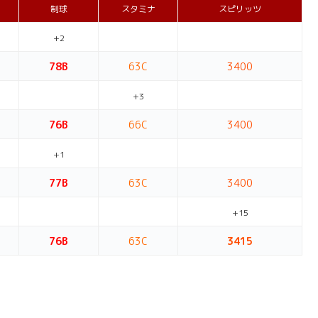
制球
スタミナ
スピリッツ
+2
78B
63C
3400
+3
76B
66C
3400
+1
77B
63C
3400
+15
76B
63C
3415