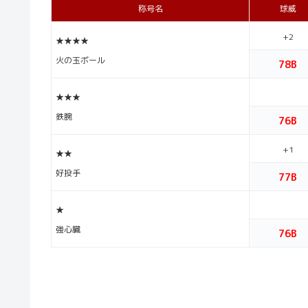
称号名
球威
+2
★★★★
火の玉ボール
78B
★★★
鉄腕
76B
+1
★★
好投手
77B
★
強心臓
76B