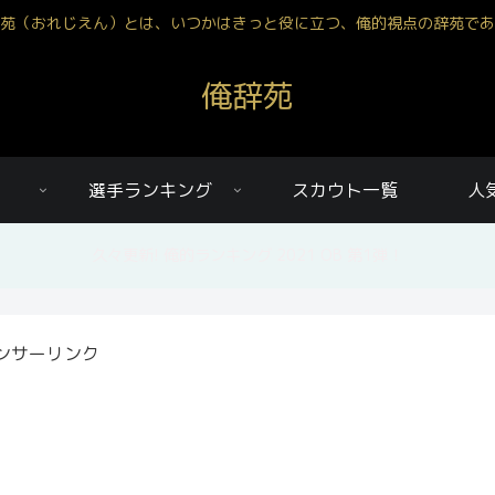
苑（おれじえん）とは、いつかはきっと役に立つ、俺的視点の辞苑であ
俺辞苑
選手ランキング
スカウト一覧
人
久々更新! 俺的ランキング 2021 OB 第1弾！
ンサーリンク