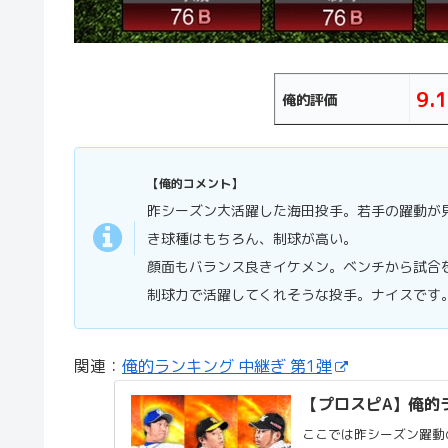
9.1
俺的評価
【俺的コメント】
昨シーズン大活躍した海田投手。若手の躍動が
き球種はもちろん、制球が高い。
顔面もバランス良きイケメン。ベンチから試合
制球力で活躍してくれそうな投手。ナイスです
関連：
俺的ランキング 中継ぎ 第1弾
【プロスピA】俺的ラ
ここでは昨シーズン躍動