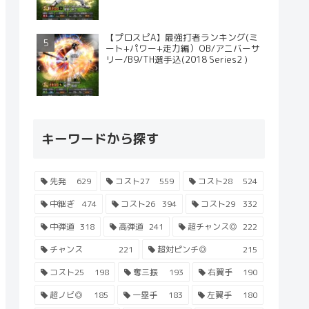
【プロスピA】最強打者ランキング(ミ
ート+パワー+走力編）OB/アニバーサ
リー/B9/TH選手込(2018 Series2 )
キーワードから探す
先発
629
コスト27
559
コスト28
524
中継ぎ
474
コスト26
394
コスト29
332
中弾道
318
高弾道
241
超チャンス◎
222
チャンス
221
超対ピンチ◎
215
コスト25
198
奪三振
193
右翼手
190
超ノビ◎
185
一塁手
183
左翼手
180