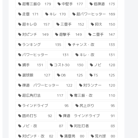
超奪三振◎
179
中堅手
177
低弾道
173
走塁
171
キレ
170
超パワーヒッター
169
超キレ◎
157
三塁手
152
抑え
150
対ピンチ
149
遊撃手
149
二塁手
147
ランキング
135
チャンス・改
133
パワーヒッター
131
キレ・改
131
捕手
131
コスト30
130
ノビ
128
選球眼
127
OB
125
TS
125
弾道 パワーヒッター
122
対ランナー
120
超広角打法
117
奪三振・改
110
ラインドライブ
95
尻上がり
95
固め打ち
92
弾道 ラインドライブ
91
ノビ・改
87
対左打者
83
対ピンチ・改
82
満塁男
80
荒れ球
80