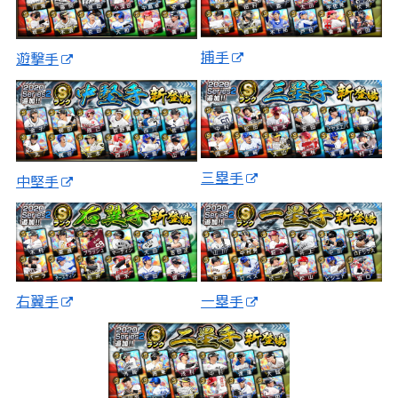
捕手
遊撃手
三塁手
中堅手
一塁手
右翼手