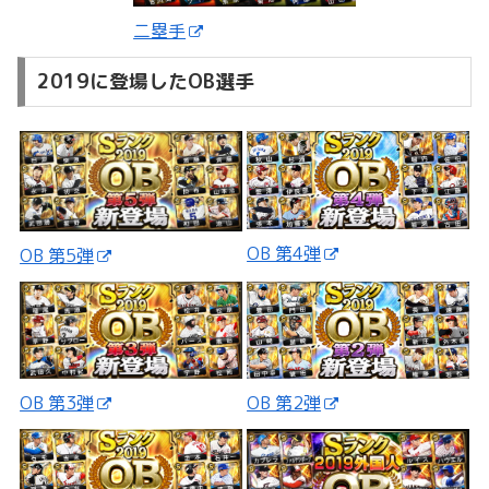
二塁手
2019に登場したOB選手
OB 第4弾
OB 第5弾
OB 第3弾
OB 第2弾