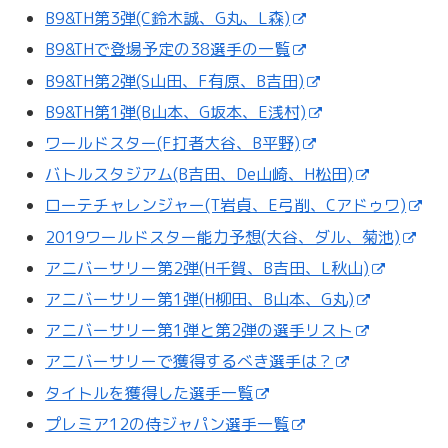
B9&TH第3弾(C鈴木誠、G丸、L森)
B9&THで登場予定の38選手の一覧
B9&TH第2弾(S山田、F有原、B吉田)
B9&TH第1弾(B山本、G坂本、E浅村)
ワールドスター(F打者大谷、B平野)
バトルスタジアム(B吉田、De山崎、H松田)
ローテチャレンジャー(T岩貞、E弓削、Cアドゥワ)
2019ワールドスター能力予想(大谷、ダル、菊池)
アニバーサリー第2弾(H千賀、B吉田、L秋山)
アニバーサリー第1弾(H柳田、B山本、G丸)
アニバーサリー第1弾と第2弾の選手リスト
アニバーサリーで獲得するべき選手は？
タイトルを獲得した選手一覧
プレミア12の侍ジャパン選手一覧