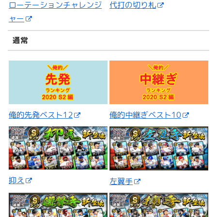
ローテーションチャレンジ
代打の切り札
ャー
通常
俺的先発ベスト12
俺的中継ぎベスト10
抑え
左翼手