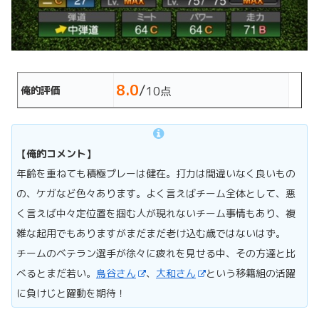
8.0
/
俺的評価
10点
【俺的コメント】
年齢を重ねても積極プレーは健在。打力は間違いなく良いもの
の、ケガなど色々あります。よく言えばチーム全体として、悪
く言えば中々定位置を掴む人が現れないチーム事情もあり、複
雑な起用でもありますがまだまだ老け込む歳ではないはず。
チームのベテラン選手が徐々に疲れを見せる中、その方達と比
べるとまだ若い。
鳥谷さん
、
大和さん
という移籍組の活躍
に負けじと躍動を期待！