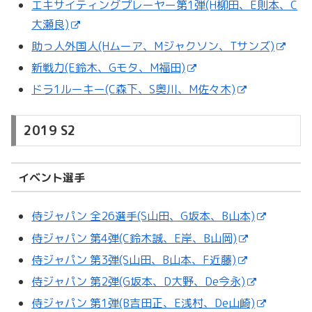
エキサイティングプレーヤー第1弾(H柳田、E則本、C
大瀬良)
助っ人外国人(Hムーア、Mジャクソン、Tサンズ)
新戦力(E鈴木、Gモタ、M福田)
ドラ1ルーキー(C森下、S奥川、M佐々木)
2019 S2
イベント選手
侍ジャパン 全26選手(S山田、G坂本、B山本)
侍ジャパン 第4弾(C鈴木誠、E岸、B山岡)
侍ジャパン 第3弾(S山田、B山本、F近藤)
侍ジャパン 第2弾(G坂本、D大野、De今永)
侍ジャパン 第1弾(B吉田正、E浅村、De山崎)