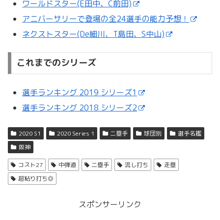
ワールドスター(E田中、C前田)
アニバーサリーで登場の全24選手の能力予想！
ネクストスター(De細川、T島田、S中山)
これまでのシリーズ
選手ランキング 2019 シリーズ1
選手ランキング 2018 シリーズ2
2020 S1
2020 Series 1
二塁手
球団別
選手名鑑
阪神
コスト27
中弾道
二塁手
流し打ち
走塁
超粘り打ち◎
スポンサーリンク