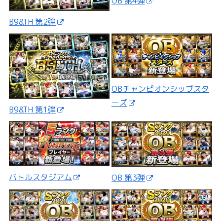
OB 第4弾
B9&TH 第2弾
OBチャンピオンシップスタ
ーズ
B9&TH 第1弾
バトルスタジアム
OB 第3弾