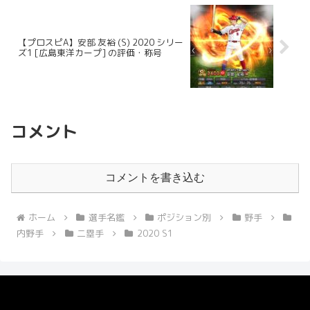
【プロスピA】安部 友裕 (S) 2020 シリー
ズ1 [広島東洋カープ] の評価・称号
コメント
コメントを書き込む
ホーム
選手名鑑
ポジション別
野手
内野手
二塁手
2020 S1