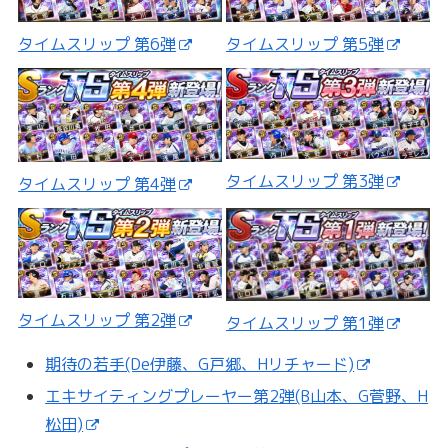
タイムスリップ 第5弾
タイムスリップ 第6弾
タイムスリップ 第3弾
タイムスリップ 第4弾
タイムスリップ 第2弾
タイムスリップ 第1弾
期待の若手(De伊藤、G戸郷、Hリチャード)
エキサイティングプレーヤー第2弾(B山本、G菅野、H
松田)