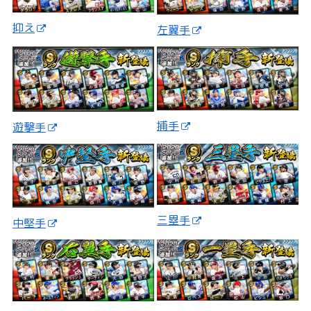
抑え
左翼手
捕手
遊撃手
三塁手
中堅手