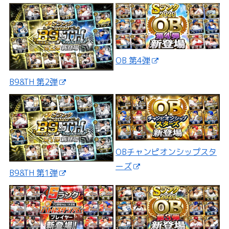
OB 第4弾
B9&TH 第2弾
OBチャンピオンシップスタ
ーズ
B9&TH 第1弾