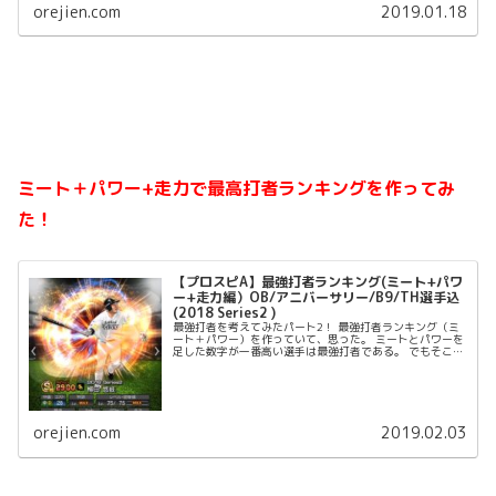
orejien.com
2019.01.18
ミート＋パワー+走力で最高打者ランキングを作ってみ
た！
【プロスピA】最強打者ランキング(ミート+パワ
ー+走力編）OB/アニバーサリー/B9/TH選手込
(2018 Series2 )
最強打者を考えてみたパート2！ 最強打者ランキング（ミ
ート＋パワー）を作っていて、思った。 ミートとパワーを
足した数字が一番高い選手は最強打者である。 でもそこに
走力も必要なのが野球である。 なので、今回はミート＋パ
ワー＋走力。つ...
orejien.com
2019.02.03