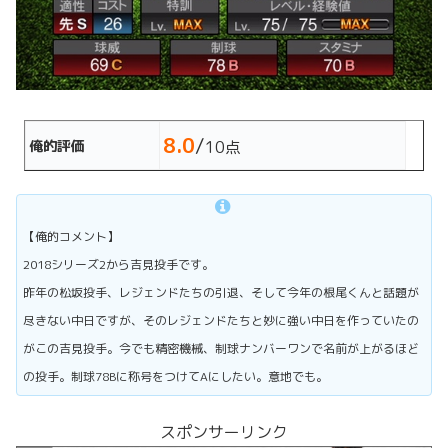
8.0
/
俺的評価
10点
【俺的コメント】
2018シリーズ2から吉見投手です。
昨年の松坂投手、レジェンドたちの引退、そして今年の根尾くんと話題が
尽きない中日ですが、そのレジェンドたちと妙に強い中日を作っていたの
がこの吉見投手。今でも精密機械、制球ナンバーワンで名前が上がるほど
の投手。制球78Bに称号をつけてAにしたい。意地でも。
スポンサーリンク