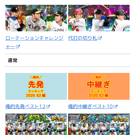
ローテーションチャレンジ
代打の切り札
ャー
通常
俺的先発ベスト12
俺的中継ぎベスト10