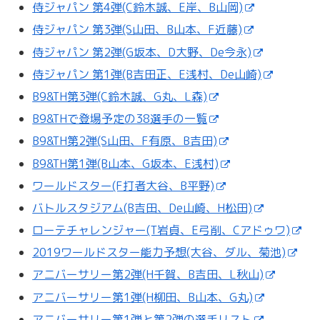
侍ジャパン 第4弾(C鈴木誠、E岸、B山岡)
侍ジャパン 第3弾(S山田、B山本、F近藤)
侍ジャパン 第2弾(G坂本、D大野、De今永)
侍ジャパン 第1弾(B吉田正、E浅村、De山崎)
B9&TH第3弾(C鈴木誠、G丸、L森)
B9&THで登場予定の38選手の一覧
B9&TH第2弾(S山田、F有原、B吉田)
B9&TH第1弾(B山本、G坂本、E浅村)
ワールドスター(F打者大谷、B平野)
バトルスタジアム(B吉田、De山崎、H松田)
ローテチャレンジャー(T岩貞、E弓削、Cアドゥワ)
2019ワールドスター能力予想(大谷、ダル、菊池)
アニバーサリー第2弾(H千賀、B吉田、L秋山)
アニバーサリー第1弾(H柳田、B山本、G丸)
アニバーサリー第1弾と第2弾の選手リスト