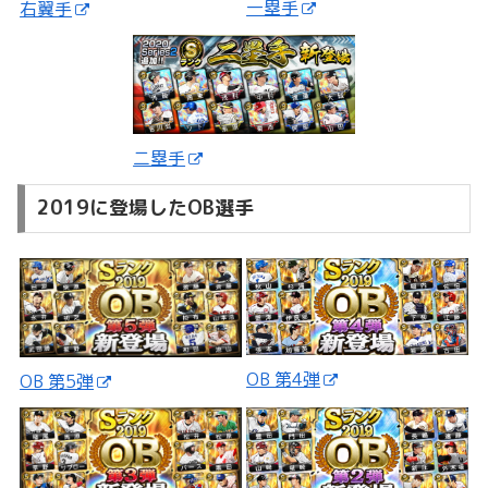
一塁手
右翼手
二塁手
2019に登場したOB選手
OB 第4弾
OB 第5弾