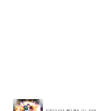
【プロスピA】濱口 遥大（S）2018