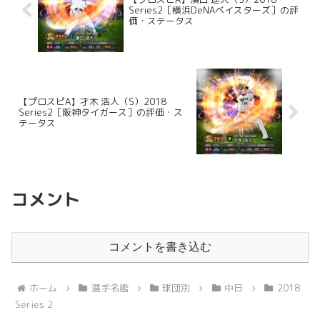
Series2［横浜DeNAベイスターズ］の評
価・ステータス
【プロスピA】才木 浩人（S）2018
Series2［阪神タイガース］の評価・ス
テータス
コメント
コメントを書き込む
ホーム
選手名鑑
球団別
中日
2018
Series 2