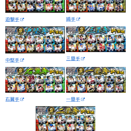
捕手
遊撃手
三塁手
中堅手
一塁手
右翼手