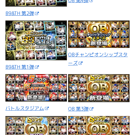
OB 第4弾
B9&TH 第2弾
OBチャンピオンシップスタ
ーズ
B9&TH 第1弾
バトルスタジアム
OB 第3弾