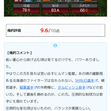
9.6
/
俺的評価
10点
【俺的コメント】
低い重心から投げ込む球は見てるだけでも、パワーありまし
た。
やはりこの方を見れば思い出すヒルマン監督。あの頃の躍動感
ある北海道のファイターズは忘れられない。
SHINJO選手
、稀
哲選手、
稲葉選手
の外野陣に、
ダルビッシュ投手
などの若
い力。そして最後を締めるのが、この方。圧倒的な制球力は数
字にも現れています。
圧倒的な変化球はないものの、バランスが素晴らしい。