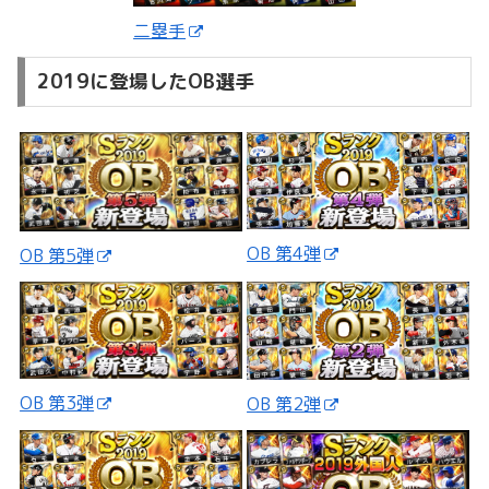
二塁手
2019に登場したOB選手
OB 第4弾
OB 第5弾
OB 第3弾
OB 第2弾