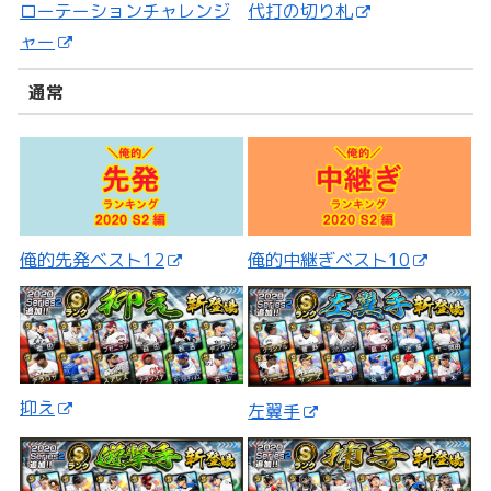
ローテーションチャレンジ
代打の切り札
ャー
通常
俺的先発ベスト12
俺的中継ぎベスト10
抑え
左翼手