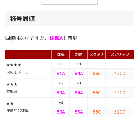
称号同値
同値はないですが、
球威A
も可能！
球威
制球
スタミナ
スピリッツ
+3
+1
★★★★
火の玉ボール
81A
84A
66C
3200
+2
+1
★★★
本格派
80A
84A
66C
3200
+2
★★
圧倒的な球威
80A
83A
66C
3200