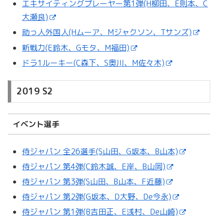
エキサイティングプレーヤー第1弾(H柳田、E則本、C
大瀬良)
助っ人外国人(Hムーア、Mジャクソン、Tサンズ)
新戦力(E鈴木、Gモタ、M福田)
ドラ1ルーキー(C森下、S奥川、M佐々木)
2019 S2
イベント選手
侍ジャパン 全26選手(S山田、G坂本、B山本)
侍ジャパン 第4弾(C鈴木誠、E岸、B山岡)
侍ジャパン 第3弾(S山田、B山本、F近藤)
侍ジャパン 第2弾(G坂本、D大野、De今永)
侍ジャパン 第1弾(B吉田正、E浅村、De山崎)