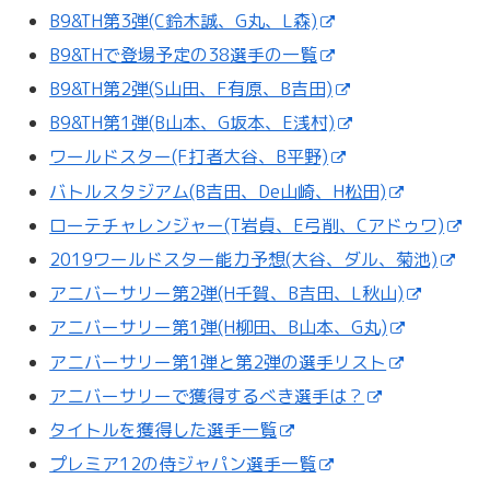
B9&TH第3弾(C鈴木誠、G丸、L森)
B9&THで登場予定の38選手の一覧
B9&TH第2弾(S山田、F有原、B吉田)
B9&TH第1弾(B山本、G坂本、E浅村)
ワールドスター(F打者大谷、B平野)
バトルスタジアム(B吉田、De山崎、H松田)
ローテチャレンジャー(T岩貞、E弓削、Cアドゥワ)
2019ワールドスター能力予想(大谷、ダル、菊池)
アニバーサリー第2弾(H千賀、B吉田、L秋山)
アニバーサリー第1弾(H柳田、B山本、G丸)
アニバーサリー第1弾と第2弾の選手リスト
アニバーサリーで獲得するべき選手は？
タイトルを獲得した選手一覧
プレミア12の侍ジャパン選手一覧