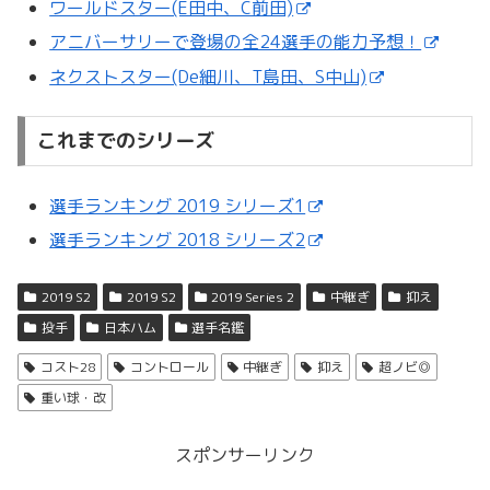
ワールドスター(E田中、C前田)
アニバーサリーで登場の全24選手の能力予想！
ネクストスター(De細川、T島田、S中山)
これまでのシリーズ
選手ランキング 2019 シリーズ1
選手ランキング 2018 シリーズ2
2019 S2
2019 S2
2019 Series 2
中継ぎ
抑え
投手
日本ハム
選手名鑑
コスト28
コントロール
中継ぎ
抑え
超ノビ◎
重い球・改
スポンサーリンク