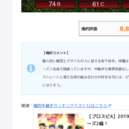
8.8
俺的評価
【俺的コメント】
個人的に劇団エグザイルの人に見える岩下投手。球種は
ーズン先発で頑張っていますが、中継ぎも限界突破なし
ストレートと落ちる球の組み合わせが好きな方には、ピ
になりそう。
関連：
俺的中継ぎランキングベスト12はこちら
【プロスピA】201
ーズ2編！