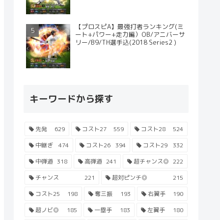
【プロスピA】最強打者ランキング(ミ
ート+パワー+走力編）OB/アニバーサ
リー/B9/TH選手込(2018 Series2 )
キーワードから探す
先発
629
コスト27
559
コスト28
524
中継ぎ
474
コスト26
394
コスト29
332
中弾道
318
高弾道
241
超チャンス◎
222
チャンス
221
超対ピンチ◎
215
コスト25
198
奪三振
193
右翼手
190
超ノビ◎
185
一塁手
183
左翼手
180