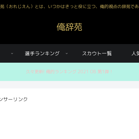
苑（おれじえん）とは、いつかはきっと役に立つ、俺的視点の辞苑であ
俺辞苑
選手ランキング
スカウト一覧
人
久々更新! 俺的ランキング 2021 OB 第1弾！
ンサーリンク