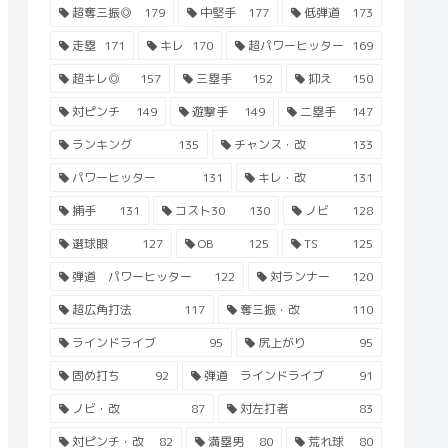
超奪三振◎
179
中堅手
177
低弾道
173
走塁
171
キレ
170
超パワーヒッター
169
超キレ◎
157
三塁手
152
抑え
150
対ピンチ
149
遊撃手
149
二塁手
147
ランキング
135
チャンス・改
133
パワーヒッター
131
キレ・改
131
捕手
131
コスト30
130
ノビ
128
選球眼
127
OB
125
TS
125
弾道 パワーヒッター
122
対ランナー
120
超広角打法
117
奪三振・改
110
ラインドライブ
95
尻上がり
95
固め打ち
92
弾道 ラインドライブ
91
ノビ・改
87
対左打者
83
対ピンチ・改
82
満塁男
80
荒れ球
80