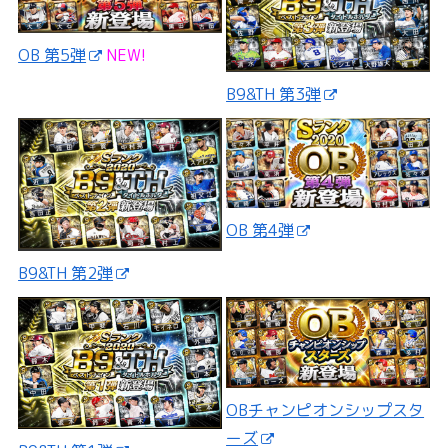
OB 第5弾
NEW!
B9&TH 第3弾
OB 第4弾
B9&TH 第2弾
OBチャンピオンシップスタ
ーズ