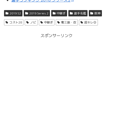
選手ランキング 2018 シリーズ2
2019 S2
2019 Series 2
中継ぎ
選手名鑑
阪神
コスト28
ノビ
中継ぎ
奪三振・改
超キレ◎
スポンサーリンク