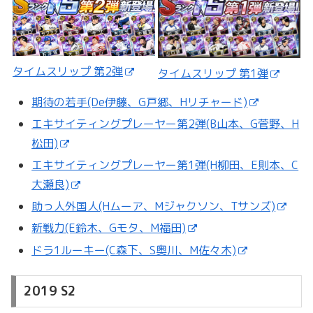
タイムスリップ 第2弾
タイムスリップ 第1弾
期待の若手(De伊藤、G戸郷、Hリチャード)
エキサイティングプレーヤー第2弾(B山本、G菅野、H
松田)
エキサイティングプレーヤー第1弾(H柳田、E則本、C
大瀬良)
助っ人外国人(Hムーア、Mジャクソン、Tサンズ)
新戦力(E鈴木、Gモタ、M福田)
ドラ1ルーキー(C森下、S奥川、M佐々木)
2019 S2