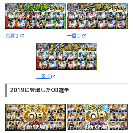
一塁手
右翼手
二塁手
2019に登場したOB選手