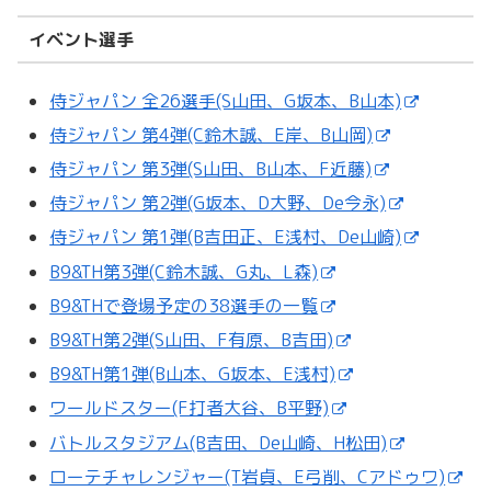
イベント選手
侍ジャパン 全26選手(S山田、G坂本、B山本)
侍ジャパン 第4弾(C鈴木誠、E岸、B山岡)
侍ジャパン 第3弾(S山田、B山本、F近藤)
侍ジャパン 第2弾(G坂本、D大野、De今永)
侍ジャパン 第1弾(B吉田正、E浅村、De山崎)
B9&TH第3弾(C鈴木誠、G丸、L森)
B9&THで登場予定の38選手の一覧
B9&TH第2弾(S山田、F有原、B吉田)
B9&TH第1弾(B山本、G坂本、E浅村)
ワールドスター(F打者大谷、B平野)
バトルスタジアム(B吉田、De山崎、H松田)
ローテチャレンジャー(T岩貞、E弓削、Cアドゥワ)