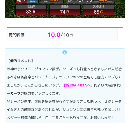
10.0
/
俺的評価
10点
【俺的コメント】
阪神からクリス・ジョンソン投手。シーズンも終盤へときましたが未だ恐
るべきは防御率とパワーカーブ。セレクションの登場でも能力アップして
ましたが、そこからさらにアップ。
球威80A→83A
へ。何より代名詞
パワ
ーカーブ
の威力もアップしてます。
今シーズン途中、休憩を挟みながらですが走りきった助っ人。セクシータ
イムさんの解雇などありましたが、ジョンソンには来年も残って欲しい！
メジャー移籍の噂など、目にすることもありますが、お願いします！