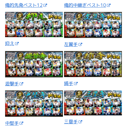
俺的先発ベスト12
俺的中継ぎベスト10
抑え
左翼手
捕手
遊撃手
三塁手
中堅手