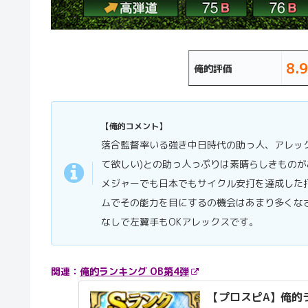
8.9
俺的評価
【俺的コメント】
落合監督率いる強き中日時代の助っ人、アレッ
て欲しい)との助っ人っぷりは素晴らしきものが
メジャーでも日本でもサイクル安打を達成した
ムでその能力を目にするの機会はあまり多くな
なしで左翼手もOKアレックスです。
関連：
俺的ランキング OB第4弾
【プロスピA】俺的ラン