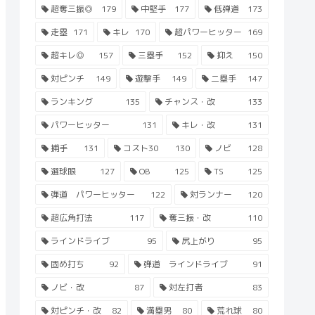
超奪三振◎
179
中堅手
177
低弾道
173
走塁
171
キレ
170
超パワーヒッター
169
超キレ◎
157
三塁手
152
抑え
150
対ピンチ
149
遊撃手
149
二塁手
147
ランキング
135
チャンス・改
133
パワーヒッター
131
キレ・改
131
捕手
131
コスト30
130
ノビ
128
選球眼
127
OB
125
TS
125
弾道 パワーヒッター
122
対ランナー
120
超広角打法
117
奪三振・改
110
ラインドライブ
95
尻上がり
95
固め打ち
92
弾道 ラインドライブ
91
ノビ・改
87
対左打者
83
対ピンチ・改
82
満塁男
80
荒れ球
80