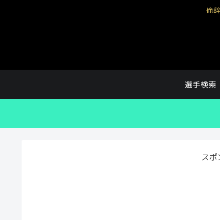
俺辞
選手検索
スポ