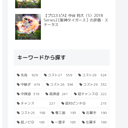
【プロスピA】中谷 将大（S）2018
Series2 [阪神タイガース］の評価・ス
テータス
キーワードから探す
先発
629
コスト27
559
コスト28
524
中継ぎ
474
コスト26
394
コスト29
332
中弾道
318
高弾道
241
超チャンス◎
222
チャンス
221
超対ピンチ◎
215
コスト25
198
奪三振
193
右翼手
190
超ノビ◎
185
一塁手
183
左翼手
180