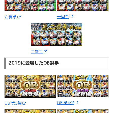
一塁手
右翼手
二塁手
2019に登場したOB選手
OB 第4弾
OB 第5弾