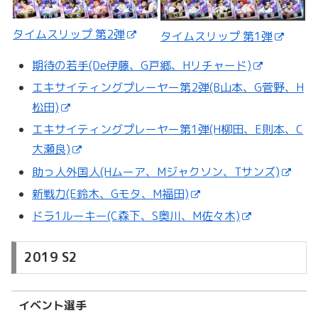
タイムスリップ 第2弾
タイムスリップ 第1弾
期待の若手(De伊藤、G戸郷、Hリチャード)
エキサイティングプレーヤー第2弾(B山本、G菅野、H
松田)
エキサイティングプレーヤー第1弾(H柳田、E則本、C
大瀬良)
助っ人外国人(Hムーア、Mジャクソン、Tサンズ)
新戦力(E鈴木、Gモタ、M福田)
ドラ1ルーキー(C森下、S奥川、M佐々木)
2019 S2
イベント選手