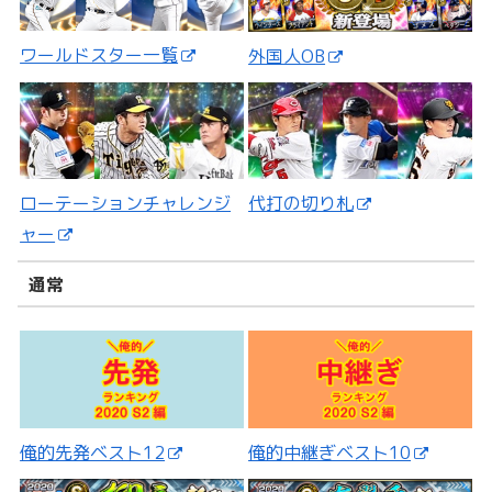
ワールドスター一覧
外国人OB
ローテーションチャレンジ
代打の切り札
ャー
通常
俺的先発ベスト12
俺的中継ぎベスト10