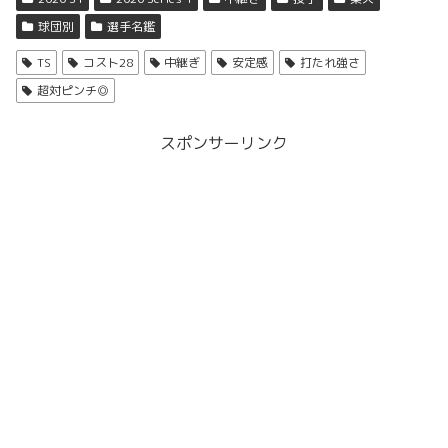
球団別
選手名鑑
TS
コスト28
中継ぎ
安定感
打たれ強さ
超対ピンチ◎
スポンサーリンク