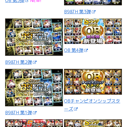
OB 第5弾
NEW!
B9&TH 第3弾
OB 第4弾
B9&TH 第2弾
OBチャンピオンシップスタ
ーズ
B9&TH 第1弾