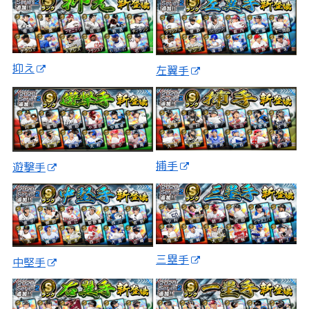
抑え
左翼手
捕手
遊撃手
三塁手
中堅手