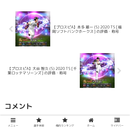
【プロスピA】本多 雄一 (S) 2020 TS [福
岡ソフトバンクホークス] の評価・称号
【プロスピA】大谷 智久 (S) 2020 TS [千
葉ロッテマリーンズ] の評価・称号
コメント
名無し
より:
メニュー
選手検索
俺的ランキング
ホーム
サイドバー