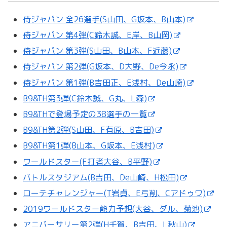
侍ジャパン 全26選手(S山田、G坂本、B山本)
侍ジャパン 第4弾(C鈴木誠、E岸、B山岡)
侍ジャパン 第3弾(S山田、B山本、F近藤)
侍ジャパン 第2弾(G坂本、D大野、De今永)
侍ジャパン 第1弾(B吉田正、E浅村、De山崎)
B9&TH第3弾(C鈴木誠、G丸、L森)
B9&THで登場予定の38選手の一覧
B9&TH第2弾(S山田、F有原、B吉田)
B9&TH第1弾(B山本、G坂本、E浅村)
ワールドスター(F打者大谷、B平野)
バトルスタジアム(B吉田、De山崎、H松田)
ローテチャレンジャー(T岩貞、E弓削、Cアドゥワ)
2019ワールドスター能力予想(大谷、ダル、菊池)
アニバーサリー第2弾(H千賀、B吉田、L秋山)