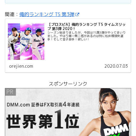
関連：
俺的ランキング TS 第3弾
【プロスピA】俺的ランキング TS タイムスリッ
プ 第3弾 2020！
シーズン始まりましたが、今回はTS第3弾がやってまいり
ました。やはり唯一無二感があるのは特に松井稼頭央選
手！そして金子投手！欲しい！
orejien.com
2020.07.03
スポンサーリンク