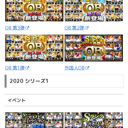
OB 第3弾
OB 第2弾
外国人OB
OB 第1弾
2020 シリーズ1
イベント