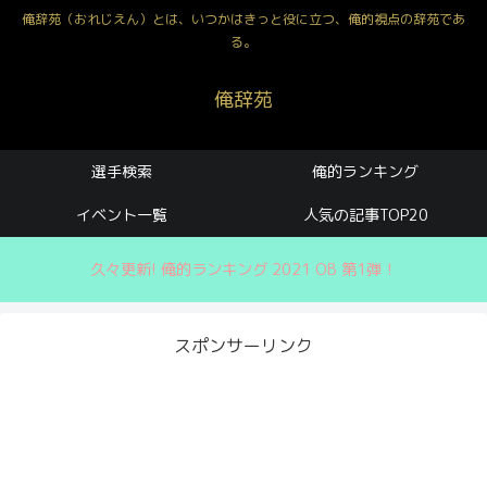
俺辞苑（おれじえん）とは、いつかはきっと役に立つ、俺的視点の辞苑であ
る。
俺辞苑
選手検索
俺的ランキング
イベント一覧
人気の記事TOP20
久々更新! 俺的ランキング 2021 OB 第1弾！
スポンサーリンク