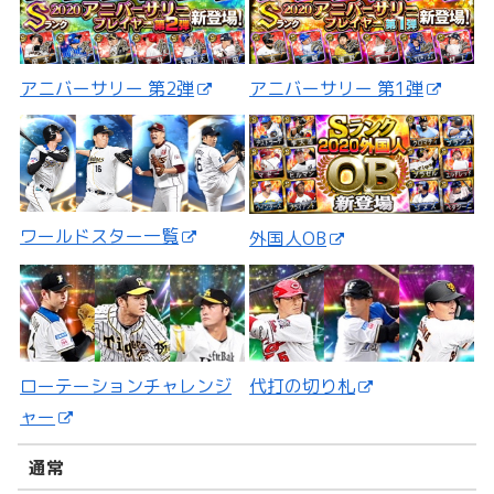
アニバーサリー 第2弾
アニバーサリー 第1弾
ワールドスター一覧
外国人OB
ローテーションチャレンジ
代打の切り札
ャー
通常