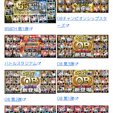
OBチャンピオンシップスタ
ーズ
B9&TH 第1弾
バトルスタジアム
OB 第3弾
OB 第1弾
OB 第2弾