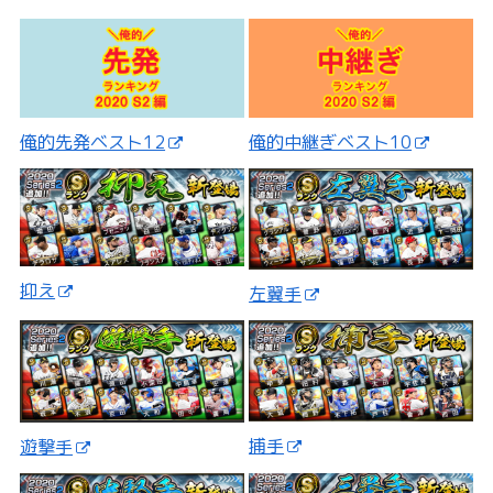
俺的先発ベスト12
俺的中継ぎベスト10
抑え
左翼手
捕手
遊撃手