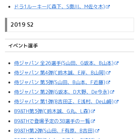
ドラ1ルーキー(C森下、S奥川、M佐々木)
2019 S2
イベント選手
侍ジャパン 全26選手(S山田、G坂本、B山本)
侍ジャパン 第4弾(C鈴木誠、E岸、B山岡)
侍ジャパン 第3弾(S山田、B山本、F近藤)
侍ジャパン 第2弾(G坂本、D大野、De今永)
侍ジャパン 第1弾(B吉田正、E浅村、De山崎)
B9&TH第3弾(C鈴木誠、G丸、L森)
B9&THで登場予定の38選手の一覧
B9&TH第2弾(S山田、F有原、B吉田)