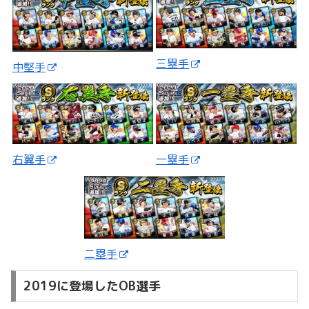
三塁手
中堅手
一塁手
右翼手
二塁手
2019に登場したOB選手