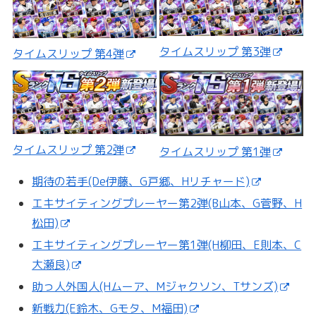
タイムスリップ 第3弾
タイムスリップ 第4弾
タイムスリップ 第2弾
タイムスリップ 第1弾
期待の若手(De伊藤、G戸郷、Hリチャード)
エキサイティングプレーヤー第2弾(B山本、G菅野、H
松田)
エキサイティングプレーヤー第1弾(H柳田、E則本、C
大瀬良)
助っ人外国人(Hムーア、Mジャクソン、Tサンズ)
新戦力(E鈴木、Gモタ、M福田)