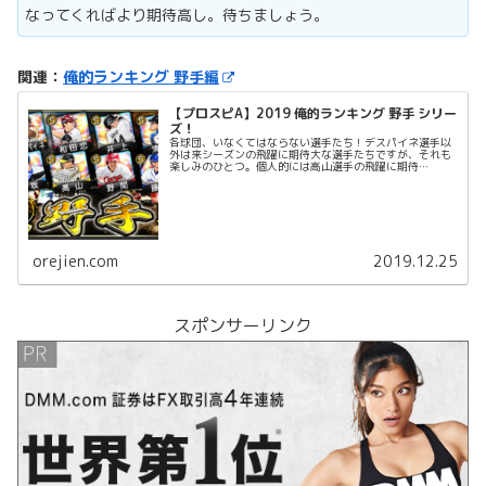
なってくればより期待高し。待ちましょう。
関連：
俺的ランキング 野手編
【プロスピA】2019 俺的ランキング 野手 シリー
ズ！
各球団、いなくてはならない選手たち！デスパイネ選手以
外は来シーズンの飛躍に期待大な選手たちですが、それも
楽しみのひとつ。個人的には高山選手の飛躍に期待
大！！！
orejien.com
2019.12.25
スポンサーリンク