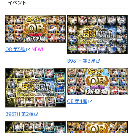
イベント
OB 第5弾
NEW!
B9&TH 第3弾
OB 第4弾
B9&TH 第2弾