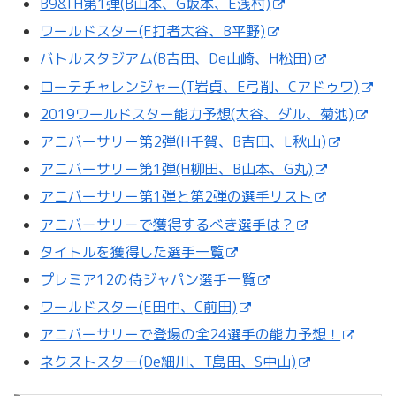
B9&TH第1弾(B山本、G坂本、E浅村)
ワールドスター(F打者大谷、B平野)
バトルスタジアム(B吉田、De山崎、H松田)
ローテチャレンジャー(T岩貞、E弓削、Cアドゥワ)
2019ワールドスター能力予想(大谷、ダル、菊池)
アニバーサリー第2弾(H千賀、B吉田、L秋山)
アニバーサリー第1弾(H柳田、B山本、G丸)
アニバーサリー第1弾と第2弾の選手リスト
アニバーサリーで獲得するべき選手は？
タイトルを獲得した選手一覧
プレミア12の侍ジャパン選手一覧
ワールドスター(E田中、C前田)
アニバーサリーで登場の全24選手の能力予想！
ネクストスター(De細川、T島田、S中山)