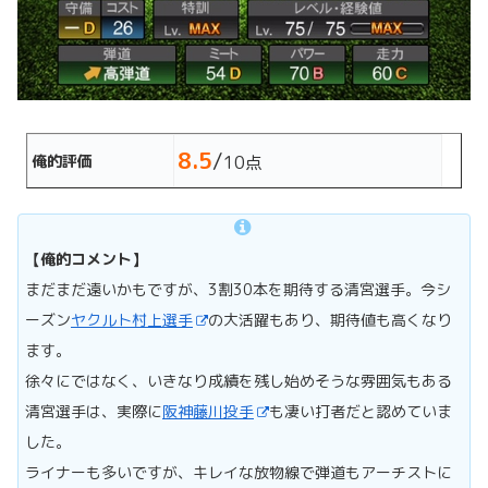
8.5
/
俺的評価
10点
【俺的コメント】
まだまだ遠いかもですが、3割30本を期待する清宮選手。今シ
ーズン
ヤクルト村上選手
の大活躍もあり、期待値も高くなり
ます。
徐々にではなく、いきなり成績を残し始めそうな雰囲気もある
清宮選手は、実際に
阪神藤川投手
も凄い打者だと認めていま
した。
ライナーも多いですが、キレイな放物線で弾道もアーチストに