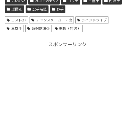
2020 S2
2020 Series 2
ロッテ
三塁手
内野手
球団別
選手名鑑
野手
コスト27
チャンスメーカー・改
ラインドライブ
三塁手
超選球眼◎
選抜（打者）
スポンサーリンク