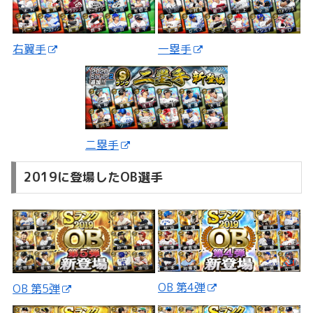
一塁手
右翼手
二塁手
2019に登場したOB選手
OB 第4弾
OB 第5弾