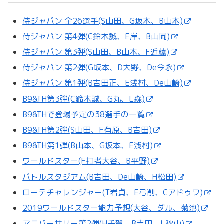
侍ジャパン 全26選手(S山田、G坂本、B山本)
侍ジャパン 第4弾(C鈴木誠、E岸、B山岡)
侍ジャパン 第3弾(S山田、B山本、F近藤)
侍ジャパン 第2弾(G坂本、D大野、De今永)
侍ジャパン 第1弾(B吉田正、E浅村、De山崎)
B9&TH第3弾(C鈴木誠、G丸、L森)
B9&THで登場予定の38選手の一覧
B9&TH第2弾(S山田、F有原、B吉田)
B9&TH第1弾(B山本、G坂本、E浅村)
ワールドスター(F打者大谷、B平野)
バトルスタジアム(B吉田、De山崎、H松田)
ローテチャレンジャー(T岩貞、E弓削、Cアドゥワ)
2019ワールドスター能力予想(大谷、ダル、菊池)
アニバーサリー第2弾(H千賀、B吉田、L秋山)