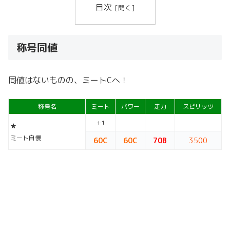
目次
称号同値
同値はないものの、ミートCへ！
称号名
ミート
パワー
走力
スピリッツ
+1
★
ミート自慢
60C
60C
70B
3500