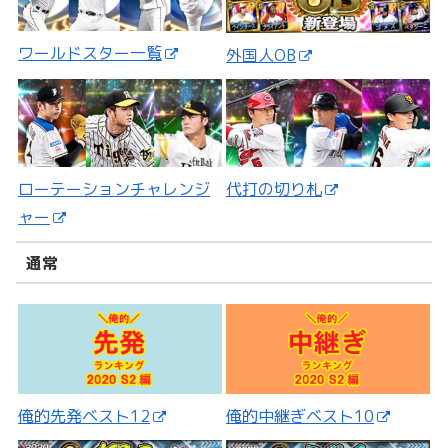
ワールドスター一覧
外国人OB
ローテーションチャレンジ
代打の切り札
ャー
通常
俺的先発ベスト12
俺的中継ぎベスト10