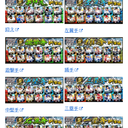
抑え
左翼手
捕手
遊撃手
三塁手
中堅手