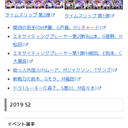
タイムスリップ 第2弾
タイムスリップ 第1弾
期待の若手(De伊藤、G戸郷、Hリチャード)
エキサイティングプレーヤー第2弾(B山本、G菅野、H
松田)
エキサイティングプレーヤー第1弾(H柳田、E則本、C
大瀬良)
助っ人外国人(Hムーア、Mジャクソン、Tサンズ)
新戦力(E鈴木、Gモタ、M福田)
ドラ1ルーキー(C森下、S奥川、M佐々木)
2019 S2
イベント選手