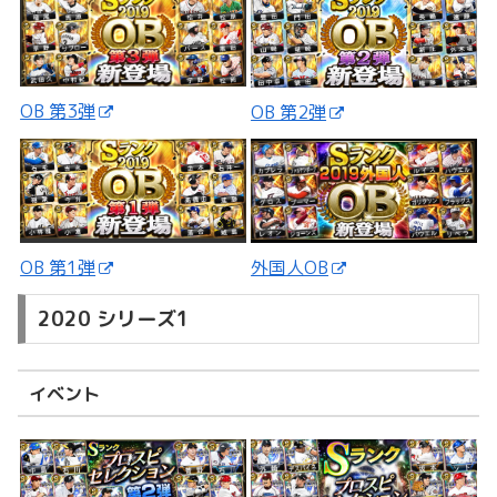
OB 第3弾
OB 第2弾
外国人OB
OB 第1弾
2020 シリーズ1
イベント