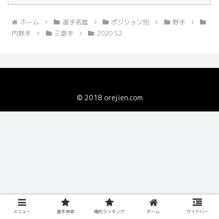
ホーム
選手名鑑
ポジション別
野手
内野手
三塁手
2020 S2
© 2018 orejien.com
メニュー
選手検索
俺的ランキング
ホーム
サイドバー