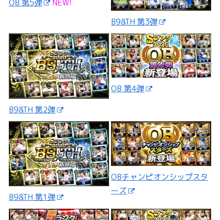
OB 第5弾
NEW!
B9&TH 第3弾
OB 第4弾
B9&TH 第2弾
OBチャンピオンシップスタ
ーズ
B9&TH 第1弾