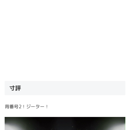
寸評
背番号2！ジーター！