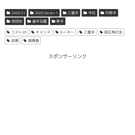
2020 S1
2020 Series 1
三塁手
中日
内野手
球団別
選手名鑑
野手
コスト26
チャンス
ルーキー
三塁手
超広角打法
逆境
高弾道
スポンサーリンク