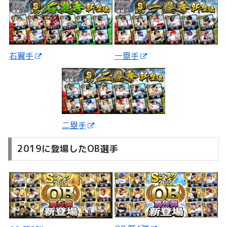
一塁手
右翼手
二塁手
2019に登場したOB選手