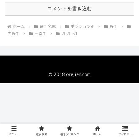
コメントを書き込む
ホーム
選手名鑑
ポジション別
野手
内野手
三塁手
2020 S1
© 2018 orejien.com
メニュー
選手検索
俺的ランキング
ホーム
サイドバー