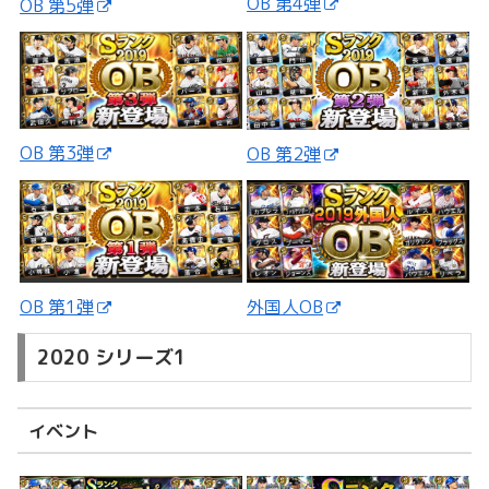
OB 第4弾
OB 第5弾
OB 第3弾
OB 第2弾
外国人OB
OB 第1弾
2020 シリーズ1
イベント