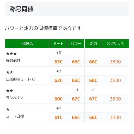
称号同値
パワーと走力の同値標準でありです。
称号名
ミート
パワー
走力
スピリッツ
+3
★★★
好球必打
63C
66C
66C
3300
+2
★★
圧倒的なミート力
62C
66C
66C
3300
+1
+1
★★
ラン&ガン
60C
67C
67C
3300
+1
★
ミート自慢
61C
66C
66C
3300