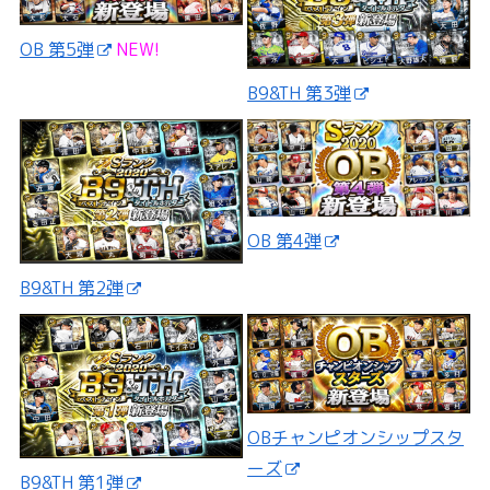
OB 第5弾
NEW!
B9&TH 第3弾
OB 第4弾
B9&TH 第2弾
OBチャンピオンシップスタ
ーズ
B9&TH 第1弾