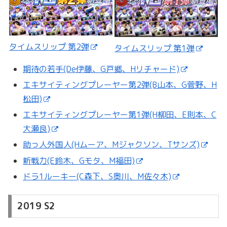
タイムスリップ 第2弾
タイムスリップ 第1弾
期待の若手(De伊藤、G戸郷、Hリチャード)
エキサイティングプレーヤー第2弾(B山本、G菅野、H
松田)
エキサイティングプレーヤー第1弾(H柳田、E則本、C
大瀬良)
助っ人外国人(Hムーア、Mジャクソン、Tサンズ)
新戦力(E鈴木、Gモタ、M福田)
ドラ1ルーキー(C森下、S奥川、M佐々木)
2019 S2