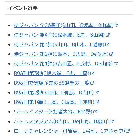
イベント選手
侍ジャパン 全26選手(S山田、G坂本、B山本)
侍ジャパン 第4弾(C鈴木誠、E岸、B山岡)
侍ジャパン 第3弾(S山田、B山本、F近藤)
侍ジャパン 第2弾(G坂本、D大野、De今永)
侍ジャパン 第1弾(B吉田正、E浅村、De山崎)
B9&TH第3弾(C鈴木誠、G丸、L森)
B9&THで登場予定の38選手の一覧
B9&TH第2弾(S山田、F有原、B吉田)
B9&TH第1弾(B山本、G坂本、E浅村)
ワールドスター(F打者大谷、B平野)
バトルスタジアム(B吉田、De山崎、H松田)
ローテチャレンジャー(T岩貞、E弓削、Cアドゥワ)