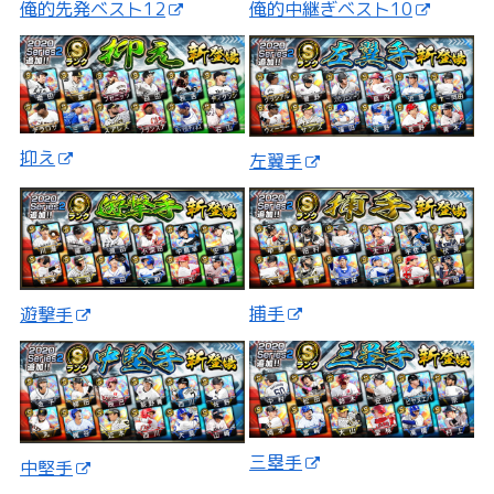
俺的先発ベスト12
俺的中継ぎベスト10
抑え
左翼手
捕手
遊撃手
三塁手
中堅手