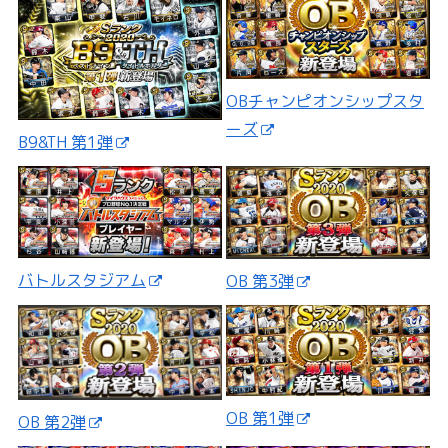
OBチャンピオンシップスタ
ーズ
B9&TH 第1弾
バトルスタジアム
OB 第3弾
OB 第1弾
OB 第2弾