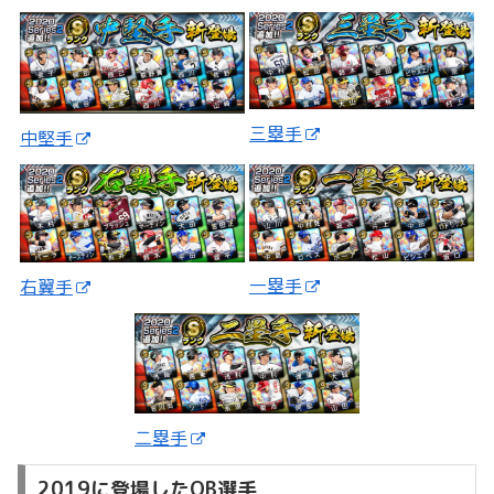
三塁手
中堅手
一塁手
右翼手
二塁手
2019に登場したOB選手