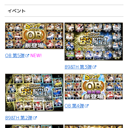
イベント
OB 第5弾
NEW!
B9&TH 第3弾
OB 第4弾
B9&TH 第2弾