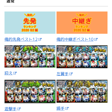
通常
俺的先発ベスト12
俺的中継ぎベスト10
抑え
左翼手
捕手
遊撃手