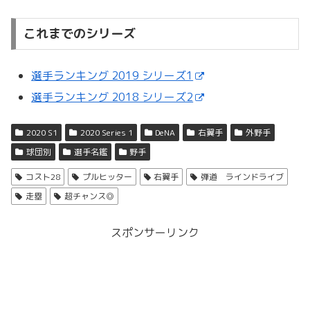
これまでのシリーズ
選手ランキング 2019 シリーズ1
選手ランキング 2018 シリーズ2
2020 S1
2020 Series 1
DeNA
右翼手
外野手
球団別
選手名鑑
野手
コスト28
プルヒッター
右翼手
弾道 ラインドライブ
走塁
超チャンス◎
スポンサーリンク