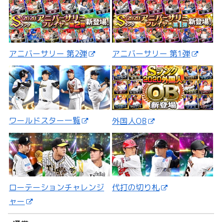
アニバーサリー 第2弾
アニバーサリー 第1弾
ワールドスター一覧
外国人OB
ローテーションチャレンジ
代打の切り札
ャー