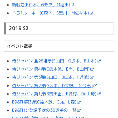
新戦力(E鈴木、Gモタ、M福田)
ドラ1ルーキー(C森下、S奥川、M佐々木)
2019 S2
イベント選手
侍ジャパン 全26選手(S山田、G坂本、B山本)
侍ジャパン 第4弾(C鈴木誠、E岸、B山岡)
侍ジャパン 第3弾(S山田、B山本、F近藤)
侍ジャパン 第2弾(G坂本、D大野、De今永)
侍ジャパン 第1弾(B吉田正、E浅村、De山崎)
B9&TH第3弾(C鈴木誠、G丸、L森)
B9&THで登場予定の38選手の一覧