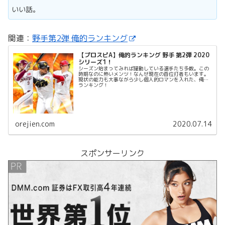
いい話。
関連：
野手第2弾 俺的ランキング
【プロスピA】俺的ランキング 野手 第2弾 2020
シリーズ1！
シーズン始まってみれば躍動している選手たち多数。この
時期なのに熱いメンツ！なんせ現在の首位打者もいます。
現状の能力も大事ながら少し個人的ロマンを入れた、俺的
ランキング！
orejien.com
2020.07.14
スポンサーリンク