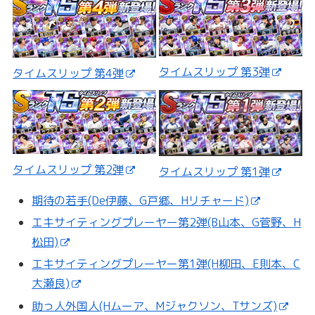
タイムスリップ 第3弾
タイムスリップ 第4弾
タイムスリップ 第2弾
タイムスリップ 第1弾
期待の若手(De伊藤、G戸郷、Hリチャード)
エキサイティングプレーヤー第2弾(B山本、G菅野、H
松田)
エキサイティングプレーヤー第1弾(H柳田、E則本、C
大瀬良)
助っ人外国人(Hムーア、Mジャクソン、Tサンズ)