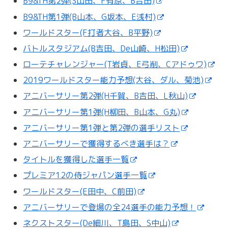
B9&TH第2弾(S山田、F有原、B吉田)
B9&TH第1弾(B山本、G坂本、E浅村)
ワールドスター(F打者大谷、B平野)
バトルスタジアム(B吉田、De山崎、H松田)
ローテチャレンジャー(T岩貞、E弓削、Cアドゥワ)
2019ワールドスター能力予想(大谷、ダル、菊池)
アニバーサリー第2弾(H千賀、B吉田、L秋山)
アニバーサリー第1弾(H柳田、B山本、G丸)
アニバーサリー第1弾と第2弾の選手リスト
アニバーサリーで獲得するべき選手は？
タイトルを獲得した選手一覧
プレミア12の侍ジャパン選手一覧
ワールドスター(E田中、C前田)
アニバーサリーで登場の全24選手の能力予想！
ネクストスター(De細川、T島田、S中山)