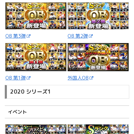
OB 第3弾
OB 第2弾
外国人OB
OB 第1弾
2020 シリーズ1
イベント