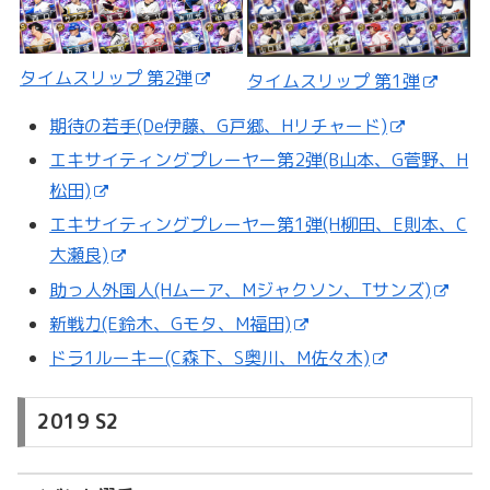
タイムスリップ 第2弾
タイムスリップ 第1弾
期待の若手(De伊藤、G戸郷、Hリチャード)
エキサイティングプレーヤー第2弾(B山本、G菅野、H
松田)
エキサイティングプレーヤー第1弾(H柳田、E則本、C
大瀬良)
助っ人外国人(Hムーア、Mジャクソン、Tサンズ)
新戦力(E鈴木、Gモタ、M福田)
ドラ1ルーキー(C森下、S奥川、M佐々木)
2019 S2