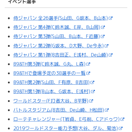
イベント選手
侍ジャパン 全26選手(S山田、G坂本、B山本)
侍ジャパン 第4弾(C鈴木誠、E岸、B山岡)
侍ジャパン 第3弾(S山田、B山本、F近藤)
侍ジャパン 第2弾(G坂本、D大野、De今永)
侍ジャパン 第1弾(B吉田正、E浅村、De山崎)
B9&TH第3弾(C鈴木誠、G丸、L森)
B9&THで登場予定の38選手の一覧
B9&TH第2弾(S山田、F有原、B吉田)
B9&TH第1弾(B山本、G坂本、E浅村)
ワールドスター(F打者大谷、B平野)
バトルスタジアム(B吉田、De山崎、H松田)
ローテチャレンジャー(T岩貞、E弓削、Cアドゥワ)
2019ワールドスター能力予想(大谷、ダル、菊池)