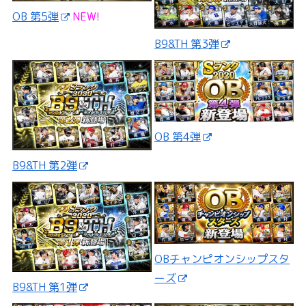
OB 第5弾
NEW!
B9&TH 第3弾
OB 第4弾
B9&TH 第2弾
OBチャンピオンシップスタ
ーズ
B9&TH 第1弾