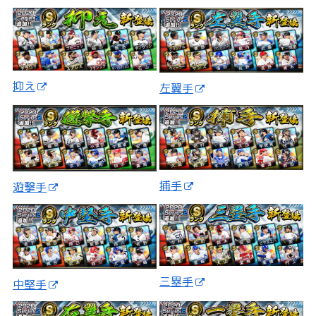
抑え
左翼手
捕手
遊撃手
三塁手
中堅手