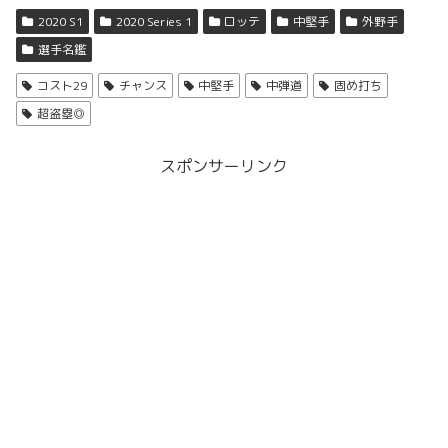
2020 S1
2020 Series 1
ロッテ
中堅手
外野手
選手名鑑
コスト29
チャンス
中堅手
中弾道
固め打ち
超盗塁◎
スポンサーリンク