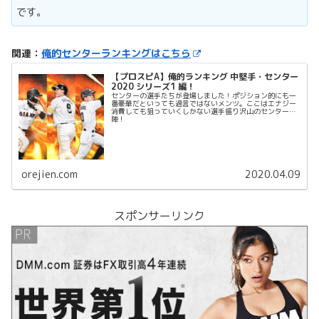
です。
関連：
俺的センターランキングはこちら
【プロスピA】俺的ランキング 中堅手・センター
2020 シリーズ1 編！
センターの選手たちが登場しました！ポジション的にも一
番豪華だといっても過言ではないメンツ。ここはエナジー
消費しても狙っていくしかない選手盛り沢山のセンター
陣！
orejien.com
2020.04.09
スポンサーリンク