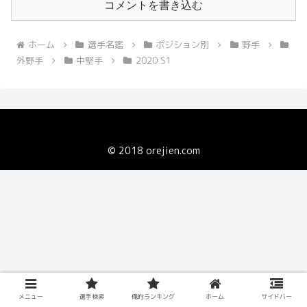
コメントを書き込む
ホーム
選手名鑑
ポジション別
野手
外野手
中堅手
2020 S1
© 2018 orejien.com
メニュー
選手検索
俺的ランキング
ホーム
サイドバー