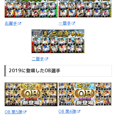
一塁手
右翼手
二塁手
2019に登場したOB選手
OB 第4弾
OB 第5弾