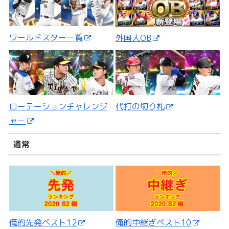
ワールドスター一覧
外国人OB
ローテーションチャレンジ
代打の切り札
ャー
通常
俺的先発ベスト12
俺的中継ぎベスト10