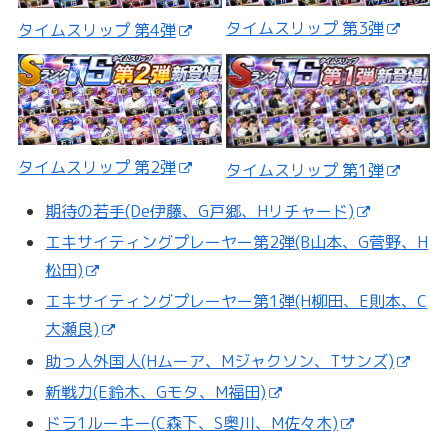
タイムスリップ 第3弾
タイムスリップ 第4弾
タイムスリップ 第2弾
タイムスリップ 第1弾
期待の若手(De伊藤、G戸郷、Hリチャード)
エキサイティングプレーヤー第2弾(B山本、G菅野、H
松田)
エキサイティングプレーヤー第1弾(H柳田、E則本、C
大瀬良)
助っ人外国人(Hムーア、Mジャクソン、Tサンズ)
新戦力(E鈴木、Gモタ、M福田)
ドラ1ルーキー(C森下、S奥川、M佐々木)