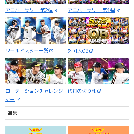
アニバーサリー 第2弾
アニバーサリー 第1弾
ワールドスター一覧
外国人OB
ローテーションチャレンジ
代打の切り札
ャー
通常