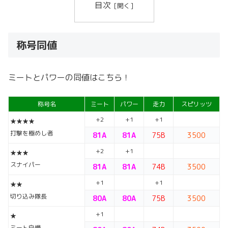
目次
称号同値
ミートとパワーの同値はこちら！
称号名
ミート
パワー
走力
スピリッツ
+2
+1
+1
★★★★
打撃を極めし者
81A
81A
75B
3500
+2
+1
★★★
スナイパー
81A
81A
74B
3500
+1
+1
★★
切り込み隊長
80A
80A
75B
3500
+1
★
ミート自慢