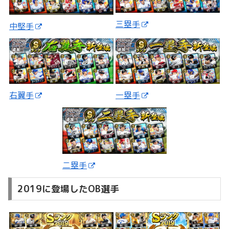
三塁手
中堅手
一塁手
右翼手
二塁手
2019に登場したOB選手