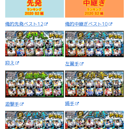
俺的先発ベスト12
俺的中継ぎベスト10
抑え
左翼手
捕手
遊撃手