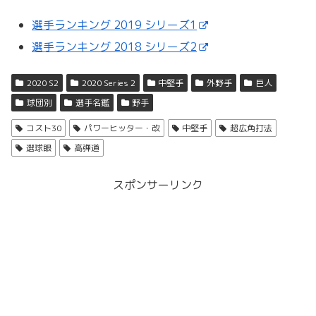
選手ランキング 2019 シリーズ1
選手ランキング 2018 シリーズ2
2020 S2
2020 Series 2
中堅手
外野手
巨人
球団別
選手名鑑
野手
コスト30
パワーヒッター・改
中堅手
超広角打法
選球眼
高弾道
スポンサーリンク