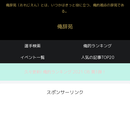
俺辞苑（おれじえん）とは、いつかはきっと役に立つ、俺的視点の辞苑であ
る。
俺辞苑
選手検索
俺的ランキング
イベント一覧
人気の記事TOP20
久々更新! 俺的ランキング 2021 OB 第1弾！
スポンサーリンク