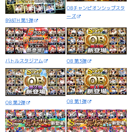
OBチャンピオンシップスタ
ーズ
B9&TH 第1弾
バトルスタジアム
OB 第3弾
OB 第1弾
OB 第2弾