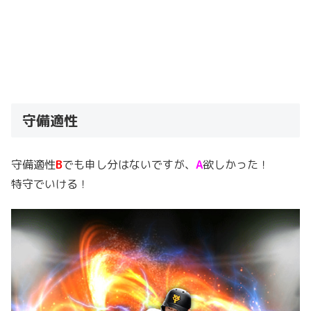
守備適性
守備適性
B
でも申し分はないですが、
A
欲しかった！
特守でいける！