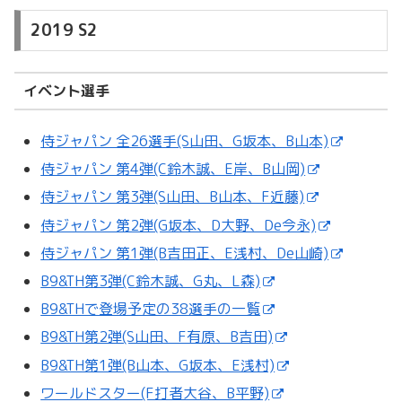
2019 S2
イベント選手
侍ジャパン 全26選手(S山田、G坂本、B山本)
侍ジャパン 第4弾(C鈴木誠、E岸、B山岡)
侍ジャパン 第3弾(S山田、B山本、F近藤)
侍ジャパン 第2弾(G坂本、D大野、De今永)
侍ジャパン 第1弾(B吉田正、E浅村、De山崎)
B9&TH第3弾(C鈴木誠、G丸、L森)
B9&THで登場予定の38選手の一覧
B9&TH第2弾(S山田、F有原、B吉田)
B9&TH第1弾(B山本、G坂本、E浅村)
ワールドスター(F打者大谷、B平野)