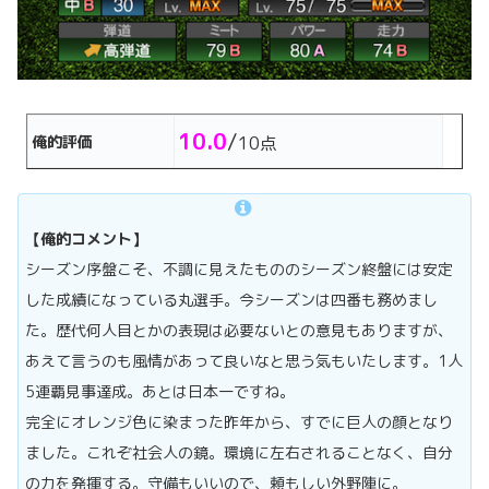
10.0
/
俺的評価
10点
【俺的コメント】
シーズン序盤こそ、不調に見えたもののシーズン終盤には安定
した成績になっている丸選手。今シーズンは四番も務めまし
た。歴代何人目とかの表現は必要ないとの意見もありますが、
あえて言うのも風情があって良いなと思う気もいたします。1人
5連覇見事達成。あとは日本一ですね。
完全にオレンジ色に染まった昨年から、すでに巨人の顔となり
ました。これぞ社会人の鏡。環境に左右されることなく、自分
の力を発揮する。守備もいいので、頼もしい外野陣に。