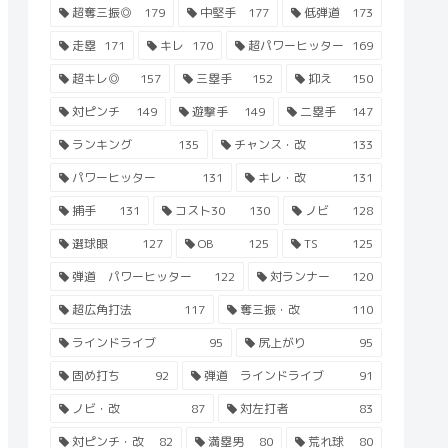
超奪三振◎
179
中堅手
177
低弾道
173
走塁
171
キレ
170
超パワーヒッター
169
超キレ◎
157
三塁手
152
抑え
150
対ピンチ
149
遊撃手
149
二塁手
147
ランキング
135
チャンス・改
133
パワーヒッター
131
キレ・改
131
捕手
131
コスト30
130
ノビ
128
選球眼
127
OB
125
TS
125
弾道 パワーヒッター
122
対ランナー
120
超広角打法
117
奪三振・改
110
ラインドライブ
95
尻上がり
95
固め打ち
92
弾道 ラインドライブ
91
ノビ・改
87
対左打者
83
対ピンチ・改
82
満塁男
80
荒れ球
80