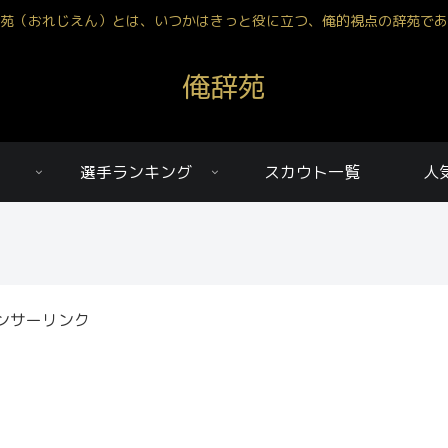
苑（おれじえん）とは、いつかはきっと役に立つ、俺的視点の辞苑であ
俺辞苑
選手ランキング
スカウト一覧
人
久々更新! 俺的ランキング 2021 OB 第1弾！
ンサーリンク