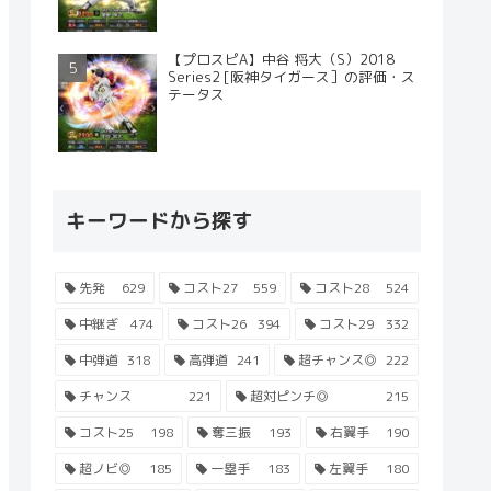
【プロスピA】中谷 将大（S）2018
Series2 [阪神タイガース］の評価・ス
テータス
キーワードから探す
先発
629
コスト27
559
コスト28
524
中継ぎ
474
コスト26
394
コスト29
332
中弾道
318
高弾道
241
超チャンス◎
222
チャンス
221
超対ピンチ◎
215
コスト25
198
奪三振
193
右翼手
190
超ノビ◎
185
一塁手
183
左翼手
180