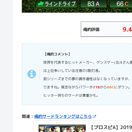
9.4
俺的評価
【俺的コメント】
球界を代表するヒットメーカー、ゲンスゲー(北斗さん
は上位争いしている圧巻の3割打者。
前シリーズまでの夢の捕手適性はなくなっていますが、
りますね。残念ながらパワーが
71B
から
66C
にダウン。
ヒッター持ちのサードは貴重かも。
関連：
俺的サードランキングはこちら
【プロスピA】201